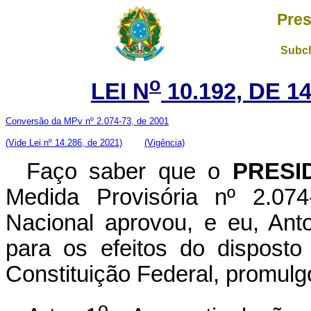
Pres
Subch
o
LEI N
10.192, DE 1
Conversão da MPv nº 2.074-73, de 2001
(Vide Lei nº 14.286, de 2021)
(Vigência)
Faço saber que o
PRESI
Medida Provisória nº 2.07
Nacional aprovou, e eu, Ant
para os efeitos do disposto
Constituição Federal, promulgo
o