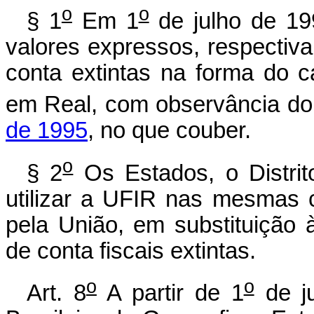
o
o
§ 1
Em 1
de julho de 1
valores expressos, respectiv
conta extintas na forma do c
em Real, com observância do
de 1995
, no que couber.
o
§ 2
Os Estados, o Distrit
utilizar a UFIR nas mesmas 
pela União, em substituição 
de conta fiscais extintas.
o
o
Art. 8
A partir de 1
de ju