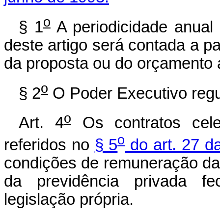
o
§ 1
A periodicidade anual 
deste artigo será contada a pa
da proposta ou do orçamento a
o
§ 2
O Poder Executivo regul
o
Art. 4
Os contratos cel
o
referidos no
§ 5
do art. 27 da
condições de remuneração da
da previdência privada f
legislação própria.