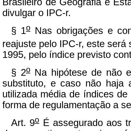
Brasileiro de Geografia e Esta
divulgar o IPC-r.
o
§ 1
Nas obrigações e cont
reajuste pelo IPC-r, este será s
1995, pelo índice previsto con
o
§ 2
Na hipótese de não ex
substituto, e caso não haja 
utilizada média de índices de
forma de regulamentação a se
o
Art. 9
É assegurado aos tr