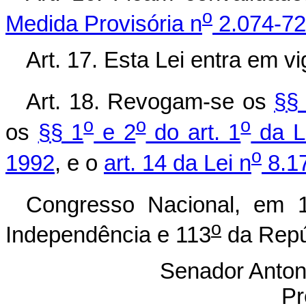
o
Medida Provisória n
2.074-72
Art. 17. Esta Lei entra em v
Art. 18. Revogam-se os
§§
o
o
o
os
§§ 1
e 2
do art. 1
da L
o
1992
, e o
art. 14 da Lei n
8.17
Congresso Nacional, em 1
o
Independência e 113
da Repú
Senador Anton
Pr