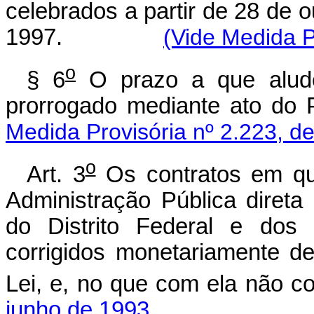
celebrados a partir de 28 de 
1997.
(Vide Medida P
o
§ 6
O prazo a que alude 
prorrogado mediante a
Medida Provisória nº 2.223, d
o
Art. 3
Os contratos em que
Administração Pública direta
do Distrito Federal e dos 
corrigidos monetariamente d
Lei, e, no que com ela não co
junho de 1993.