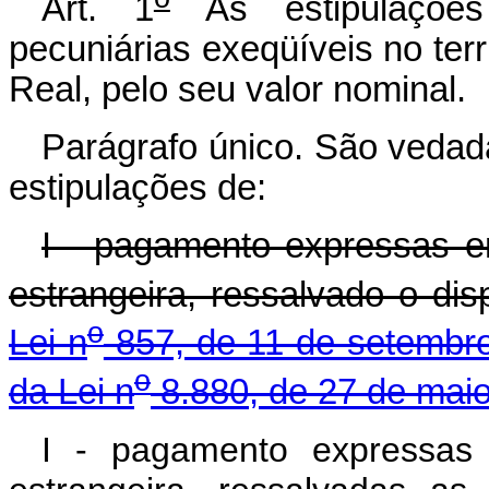
Art. 1
As estipulações
pecuniárias exeqüíveis no terr
Real, pelo seu valor nominal.
Parágrafo único. São vedad
estipulações de:
I - pagamento expressas e
estrangeira, ressalvado o di
o
Lei n
857, de 11 de setembr
o
da Lei n
8.880, de 27 de maio
I - pagamento expressas