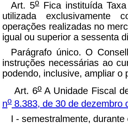
o
Art. 5
Fica instituída Taxa
utilizada exclusivament
operações realizadas no merc
igual ou superior a sessenta d
Parágrafo único. O Consel
instruções necessárias ao cu
podendo, inclusive, ampliar o 
o
Art. 6
A Unidade Fiscal de
o
n
8.383, de 30 de dezembro 
I - semestralmente, durante