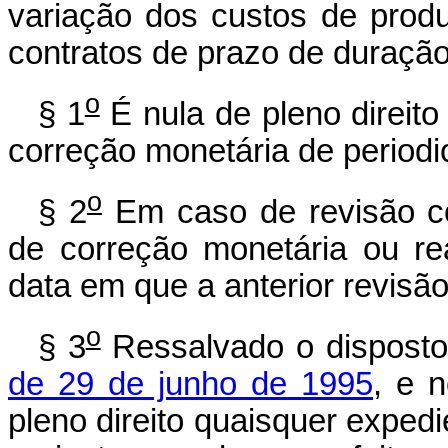
variação dos custos de prod
contratos de prazo de duração
o
§ 1
É nula de pleno direito
correção monetária de periodic
o
§ 2
Em caso de revisão con
de correção monetária ou re
data em que a anterior revisão 
o
§ 3
Ressalvado o dispost
de 29 de junho de 1995
, e 
pleno direito quaisquer exped