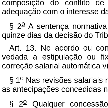
composição do conflito de 
adequação com o interesse da 
o
§ 2
A sentença normativa 
quinze dias da decisão do Trib
Art. 13. No acordo ou con
vedada a estipulação ou fi
correção salarial automática v
o
§ 1
Nas revisões salariais 
as antecipações concedidas no
o
§ 2
Qualquer concessão 