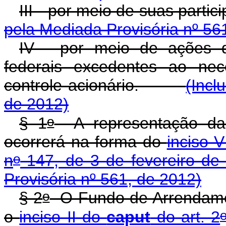
III - por meio de suas par
pela Mediada Provisória nº 56
IV - por meio de ações 
federais excedentes ao ne
controle acionário.
(Incl
de 2012)
o
§ 1
A representação da 
ocorrerá na forma do
inciso 
o
n
147, de 3 de fevereiro de
Provisória nº 561, de 2012)
o
§ 2
O Fundo de Arrendament
o
inciso II do
caput
do art. 2