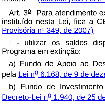
o
Art. 3
Para atendimento ex
instituído nesta Lei, fica
Provisória nº 349, de 2007)
I - utilizar os saldos di
Programa em extinção:
a) Fundo de Apoio ao Dese
o
pela
Lei n
6.168, de 9 de dez
b) Fundo de Investimento
o
Decreto-Lei n
1.940, de 25 d