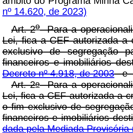
âmbito do Programa Minha 
nº 14.620, de 2023)
o
Art. 2
Para a operacionali
Lei, fica a CEF autorizada a 
exclusivo de segregação pa
financeiros e imobiliári
Decreto nº 4.918, de 2003
e
o
Art. 2
Para a operacionali
Lei, fica a CEF autorizada a c
o fim exclusivo de segregação
financeiros e imobiliários
dada pela Mediada Provisória 