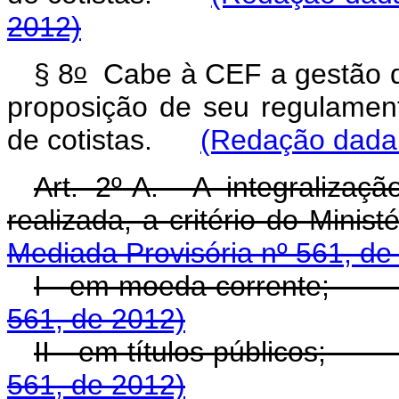
2012)
o
§ 8
Cabe à CEF a gestão do
proposição de seu regulamen
de cotistas.
(Redação dada 
Art. 2º-A. A integralizaç
realizada, a critério do M
Mediada Provisória nº 561, de
I - em moeda corrente
561, de 2012)
II - em títulos públicos
561, de 2012)