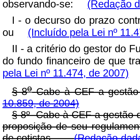
observando-se:
(Redação da
I - o decurso do prazo cont
ou
(Incluído pela Lei nº 11.
II - a critério do gestor do
do fundo financeiro de que t
pela Lei nº 11.474, de 2007)
o
§ 8
Cabe à CEF a gest
10.859, de 2004)
§ 8º Cabe à CEF a gestão d
proposição de seu regulamen
de cotistas.
(Redação dada