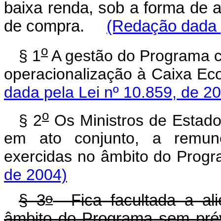
baixa renda, sob a forma de 
de compra.
(Redação dada p
o
§ 1
A gestão do Programa c
operacionalização à Caixa 
dada pela Lei nº 10.859, de 2
o
§ 2
Os Ministros de Estado
em ato conjunto, a remun
exercidas no âmbito do Pr
de 2004)
o
§ 3
Fica facultada a ali
âmbito do Programa sem p