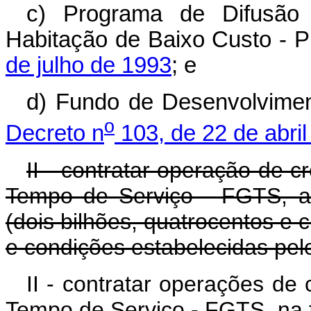
c) Programa de Difusão 
Habitação de Baixo Custo -
de julho de 1993
; e
d) Fundo de Desenvolvimen
o
Decreto n
103, de 22 de abri
II - contratar operação de c
Tempo de Serviço - FGTS, at
(dois bilhões, quatrocentos e 
e condições estabelecidas pe
II - contratar operações de
Tempo de Serviço - FGTS, na f