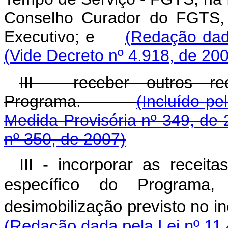
Conselho Curador do FGTS, a
Executivo; e
(Redação dad
(Vide Decreto nº 4.918, de 20
III - receber outros r
Programa.
(Incluído pe
Medida Provisória nº 349, de 
nº 350, de 2007)
III - incorporar as receit
específico do Programa,
desimobilização previsto no in
(Redação dada pela Lei nº 11.