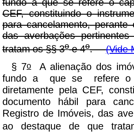
fundo a que se refere o cap
CEF, constituindo o instrum
para cancelamento, perante 
das averbações pertinentes
o
o
tratam os §§ 3
e 4
.
(Vide 
o
§ 7
A alienação dos imóve
fundo a que se refere o ca
diretamente pela CEF, const
documento hábil para canc
Registro de Imóveis, das ave
ao destaque de que trat