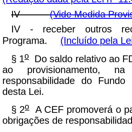
IV -
(Vide Medida Provi
IV - receber outros r
Programa.
(Incluído pela Le
o
§ 1
Do saldo relativo ao F
ao provisionamento, na
responsabilidade do Fundo 
desta Lei.
o
§ 2
A CEF promoverá o pag
obrigações de responsabilida