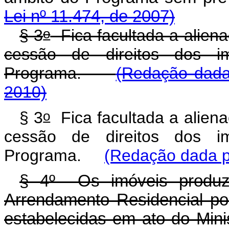
Lei nº 11.474, de 2007)
o
§ 3
Fica facultada a alien
cessão de direitos dos i
Programa.
(Redação dada
2010)
o
§ 3
Fica facultada a alien
cessão de direitos dos i
Programa.
(Redação dada pe
§ 4º Os imóveis produz
Arrendamento Residencial po
estabelecidas em ato do Min