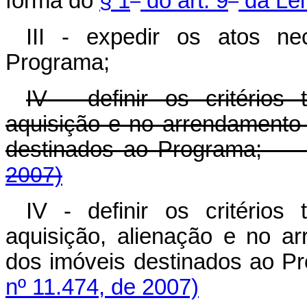
forma do
§ 1
do art. 9
da Lei
III - expedir os atos ne
Programa;
IV - definir os critério
aquisição e no arrendament
destinados ao Programa
2007)
IV - definir os critério
aquisição, alienação e no 
dos imóveis destinados ao
nº 11.474, de 2007)