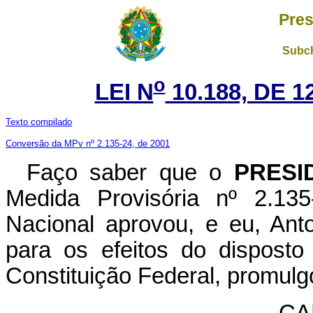
Pres
Subch
o
LEI N
10.188, DE 
Texto compilado
Conversão da MPv nº 2.135-24, de 2001
Faço saber que o
PRESI
Medida Provisória nº 2.13
Nacional aprovou, e eu, Ant
para os efeitos do disposto
Constituição Federal, promulgo
CA