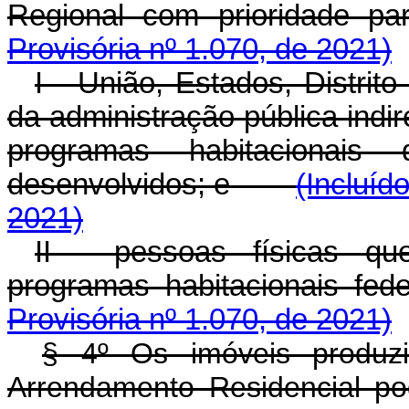
Regional com priorid
Provisória nº 1.070, de 2021)
I - União, Estados, Distrit
da administração pública indi
programas habitacionais
desenvolvidos; e
(Incluíd
2021)
II - pessoas físicas qu
programas habitacionais fede
Provisória nº 1.070, de 2021)
§ 4º Os imóveis produz
Arrendamento Residencial po