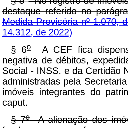
§ 5
No registro de imóveis
destaque referido no parágraf
Medida Provisória nº 1.070, 
14.312, de 2022)
o
§ 6
A CEF fica dispensa
negativa de débitos, expedid
Social - INSS, e da Certidão 
administradas pela Secretaria
imóveis integrantes do patr
caput.
o
§ 7
A alienação dos imóve