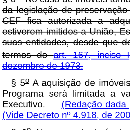
da legislação de preservação d
CEF fica autorizada a adqu
estiverem imitidos a União, Es
suas entidades, desde que d
termos do
art. 167, inciso 
dezembro de 1973.
o
§ 5
A aquisição de imóveis
Programa será limitada a va
Executivo.
(Redação dada p
(Vide Decreto nº 4.918, de 20
o