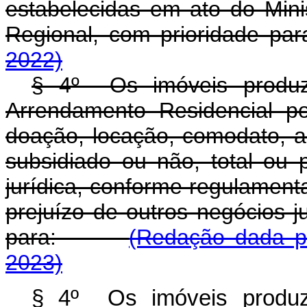
estabelecidas em ato do Min
Regional, com prioridade pa
2022)
§ 4º Os imóveis produz
Arrendamento Residencial p
doação, locação, comodato, 
subsidiado ou não, total ou 
jurídica, conforme regulament
prejuízo de outros negócios j
para:
(Redação dada pe
2023)
§ 4º Os imóveis produz