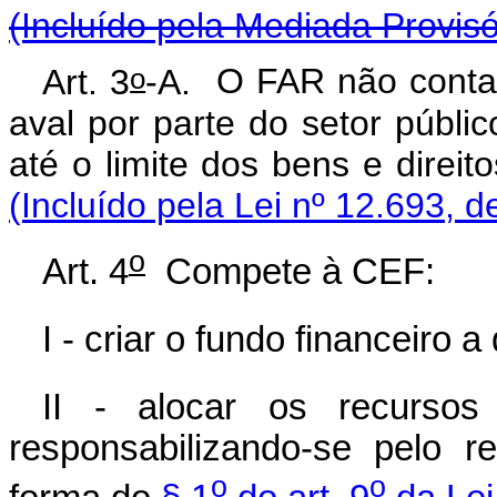
(Incluído pela Mediada Provisó
o
Art. 3
-A.
O FAR não contar
aval por parte do setor públi
até o limite dos bens e direit
(Incluído pela Lei nº 12.693, d
o
Art. 4
Compete à CEF:
I - criar o fundo financeiro a
II - alocar os recursos
responsabilizando-se pelo 
o
o