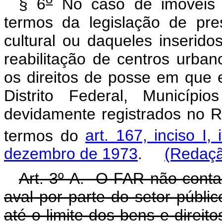
§ 6
No caso de imóveis 
termos da legislação de pre
cultural ou daqueles inserid
reabilitação de centros urban
os direitos de posse em que e
Distrito Federal, Municíp
devidamente registrados no R
termos do
art. 167, inciso I,
dezembro de 1973
.
(Redaçã
Art. 3º-A. O FAR não conta
aval por parte do setor públi
até o limite dos bens e dire