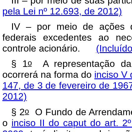
III – por meio de suas par
pela Lei nº 12.693, de 2012)
IV – por meio de ações 
federais excedentes ao ne
controle acionário.
(Incluíd
o
§ 1
A representação da 
ocorrerá na forma do
inciso V 
147, de 3 de fevereiro de 196
2012)
o
§ 2
O Fundo de Arrendament
o
inciso II do caput do art. 2