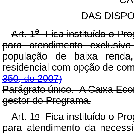
DAS DISP
o
Art. 1
Fica instituído o Pr
para atendimento exclusiv
população de baixa renda
residencial com opção de
350, de 2007)
Parágrafo único. A Caixa Eco
gestor do Programa.
o
Art. 1
Fica instituído o Pr
para atendimento da necess