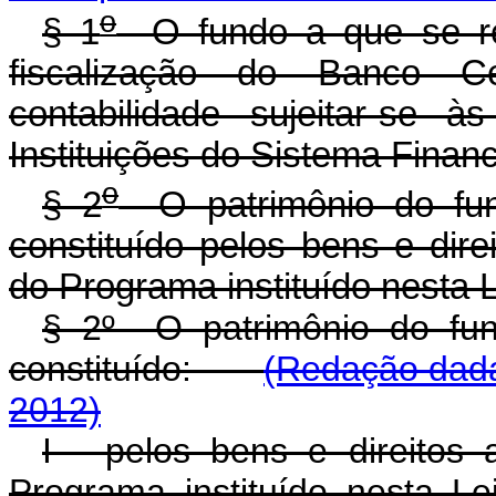
o
§ 1
O fundo a que se ref
fiscalização do Banco C
contabilidade sujeitar-se 
Instituições do Sistema Finan
o
§ 2
O patrimônio do fun
constituído pelos bens e dir
do Programa instituído nesta L
§ 2º O patrimônio do fu
constituído:
(Redação dada
2012)
I - pelos bens e direitos
Programa instituído ne