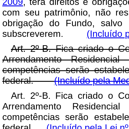
2009
, terá direitos e obrigaç
com seu patrimônio, não res
obrigação do Fundo, salvo 
subscreverem.
(Incluído 
Art. 2º-B.
Fica criado o C
Arrendamento Residencia
competências serão estabel
federal.
(Incluído pela Me
Art. 2º-B. Fica criado o 
Arrendamento Residencia
competências serão estabel
federal.
(Incluído pela Lei n