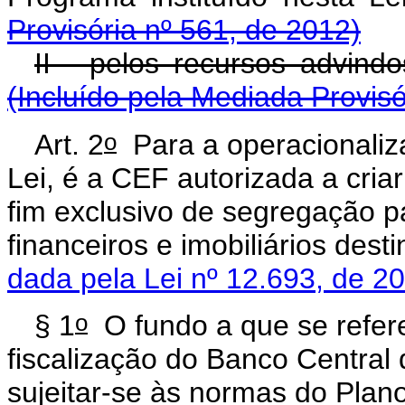
Provisória nº 561, de 2012)
II - pelos recursos advi
(Incluído pela Mediada Provisó
o
Art. 2
Para a operacionaliza
Lei, é a CEF autorizada a cria
fim exclusivo de segregação pa
financeiros e imobiliários d
dada pela Lei nº 12.693, de 2
o
§ 1
O fundo a que se refer
fiscalização do Banco Central 
sujeitar-se às normas do Plano