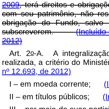
2009
, terá direitos e obrigaç
com seu patrimônio, não res
obrigação do Fundo, salvo 
subscreverem.
(Incluído
2012)
o
Art. 2
-A.
A integralizaç
realizada, a critério do Min
nº 12.693, de 2012)
I – em moeda corrente;
(
II – em títulos públicos;
(