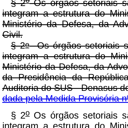
§ 2
Os órgãos setoriais s
integram a estrutura do Mini
Ministério da Defesa, da A
Civil.
o
§ 2
Os órgãos setoriais s
integram a estrutura do Mini
Ministério da Defesa, da Advo
da Presidência da Repúblic
Auditoria do SUS - Denasus
dada pela Medida Provisória n
o
§ 2
Os órgãos setoriais s
integram a estrutura do Mini