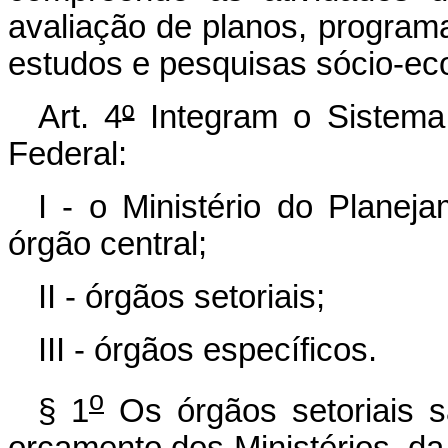
avaliação de planos, program
estudos e pesquisas sócio-ec
Art. 4
º
Integram o Sistema
Federal:
I - o Ministério do Plane
órgão central;
II - órgãos setoriais;
III - órgãos específicos.
o
§ 1
Os órgãos setoriais s
orçamento dos Ministérios, da