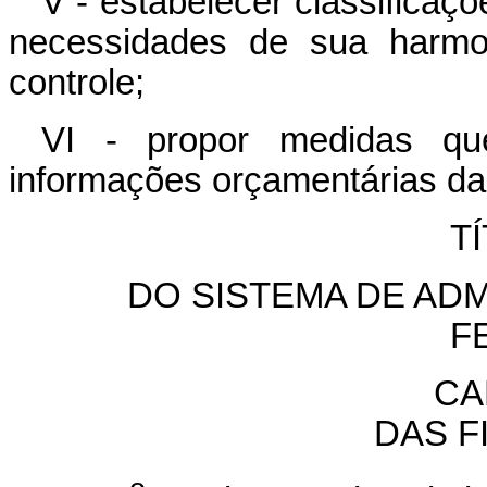
V - estabelecer classificaç
necessidades de sua harmo
controle;
VI - propor medidas qu
informações orçamentárias da
TÍ
DO SISTEMA DE AD
F
CA
DAS F