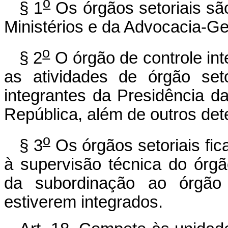
o
§ 1
Os órgãos setoriais sã
Ministérios e da Advocacia-Ge
o
§ 2
O órgão de controle in
as atividades de órgão set
integrantes da Presidência d
República, além de outros det
o
§ 3
Os órgãos setoriais fic
à supervisão técnica do órgã
da subordinação ao órgão e
estiverem integrados.