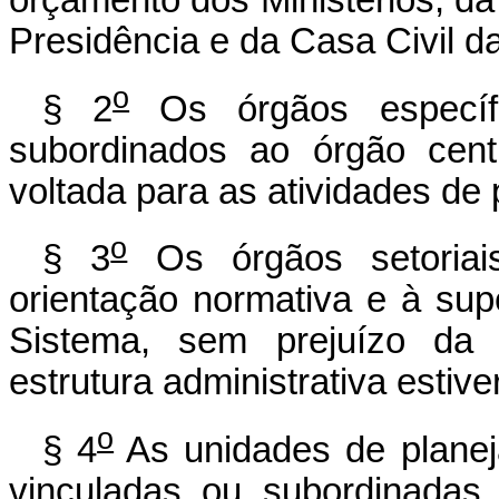
Presidência e da Casa Civil d
o
§ 2
Os órgãos específi
subordinados ao órgão cent
voltada para as atividades de
o
§ 3
Os órgãos setoriais
orientação normativa e à sup
Sistema, sem prejuízo da
estrutura administrativa estiv
o
§ 4
As unidades de planej
vinculadas ou subordinadas 