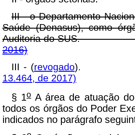
III - o Departamento Nacion
Saúde (Denasus), como órgã
Auditoria do S
2016)
III - (
revogado
)
13.464, de 2017)
o
§ 1
A área de atuação do 
todos os órgãos do Poder Exe
indicados no parágrafo seguin
o