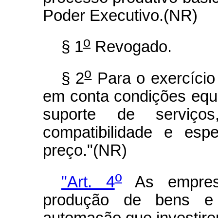
Poder Executivo.(NR)
o
§ 1
Revogado.
o
§ 2
Para o exercício 
em conta condições equi
suporte de serviços,
compatibilidade e esp
preço."(NR)
o
"Art. 4
As empresa
produção de bens e 