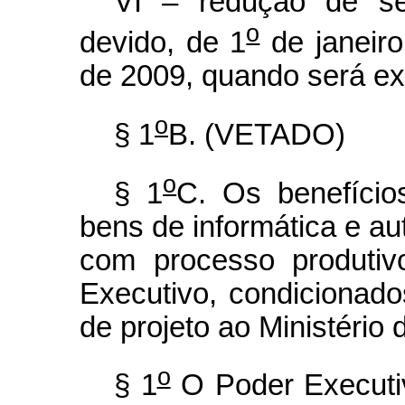
VI – redução de se
o
devido, de 1
de janeir
de 2009, quando será ext
o
§ 1
B. (VETADO)
o
§ 1
C. Os benefício
bens de informática e a
com processo produtiv
Executivo, condicionad
de projeto ao Ministério 
o
§ 1
O Poder Executiv