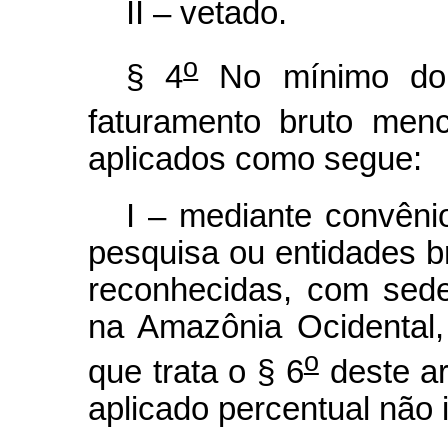
II – vetado.
o
§ 4
No mínimo dois
faturamento bruto men
aplicados como segue:
I – mediante convênio
pesquisa ou entidades bra
reconhecidas, com sede
na Amazônia Ocidental,
o
que trata o § 6
deste ar
aplicado percentual não i