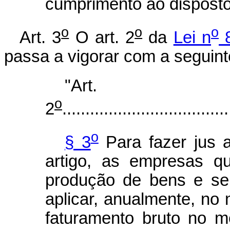
cumprimento ao disposto
o
o
o
Art. 3
O art. 2
da
Lei n
8
passa a vigorar com a seguint
"Art.
o
2
....................................
o
§ 3
Para fazer jus a
artigo, as empresas q
produção de bens e ser
aplicar, anualmente, no
faturamento bruto no m