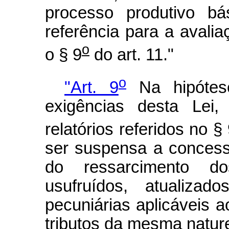
processo produtivo bá
referência para a avalia
o
o § 9
do art. 11."
o
"Art. 9
Na hipótes
exigências desta Lei
relatórios referidos no §
ser suspensa a concess
do ressarcimento dos
usufruídos, atualiza
pecuniárias aplicáveis ao
tributos da mesma natur