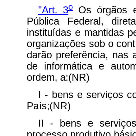
o
"Art. 3
Os órgãos e 
Pública Federal, dire
instituídas e mantidas 
organizações sob o contr
darão preferência, nas 
de informática e auto
ordem, a:(NR)
I - bens e serviços c
País;(NR)
II - bens e serviç
processo produtivo básic