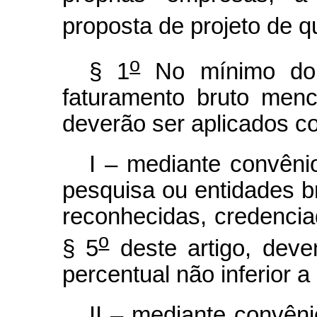
proposta de projeto de qu
o
§ 1
No mínimo dois
faturamento bruto menc
deverão ser aplicados 
I – mediante convênio
pesquisa ou entidades bra
reconhecidas, credencia
o
§ 5
deste artigo, deve
percentual não inferior a
II – mediante convêni