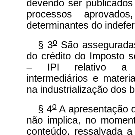
devendo ser publicados e
processos aprovad
determinantes do indefer
o
§ 3
São asseguradas
do crédito do Imposto s
– IPI relativo a m
intermediários e mate
na industrialização dos b
o
§ 4
A apresentação do
não implica, no moment
conteúdo, ressalvada a