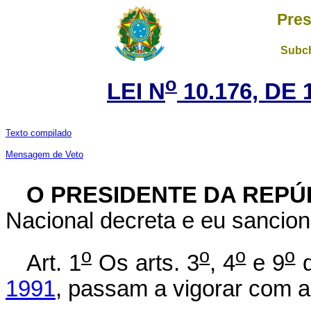
Pres
Subch
o
LEI N
10.176, DE 
T
exto compilado
Mensagem de Veto
O PRESIDENTE DA REPÚ
Nacional decreta e eu sancion
o
o
o
o
Art. 1
Os arts. 3
, 4
e 9
1991
, passam a vigorar com a