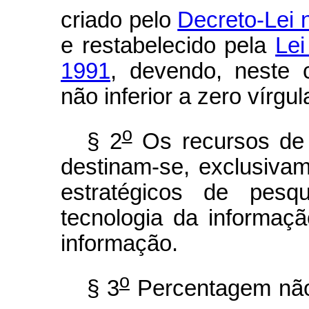
criado pelo
Decreto-Lei 
e restabelecido pela
Lei
1991
, devendo, neste c
não inferior a zero vírgul
o
§ 2
Os recursos de q
destinam-se, exclusiva
estratégicos de pesq
tecnologia da informaç
informação.
o
§ 3
Percentagem não i