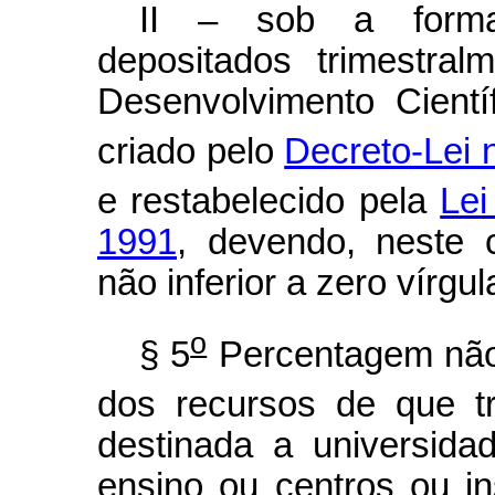
II – sob a forma 
depositados trimestra
Desenvolvimento Cient
criado pelo
Decreto-Lei 
e restabelecido pela
Lei
1991
, devendo, neste c
não inferior a zero vírgul
o
§ 5
Percentagem não i
dos recursos de que tr
destinada a universida
ensino ou centros ou in