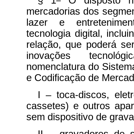
§ 1
O disposto ne
mercadorias dos segment
lazer e entretenime
tecnologia digital, incl
relação, que poderá se
inovações tecnológ
nomenclatura do Siste
e Codificação de Mercad
I – toca-discos, eletr
cassetes) e outros apa
sem dispositivo de grav