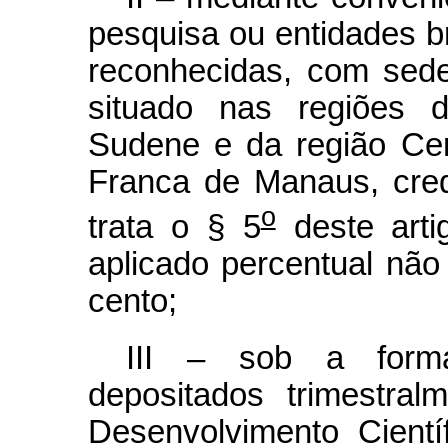
pesquisa ou entidades bra
reconhecidas, com sede
situado nas regiões 
Sudene e da região Ce
Franca de Manaus, cre
o
trata o § 5
deste arti
aplicado percentual não i
cento;
III – sob a forma
depositados trimestra
Desenvolvimento Cient