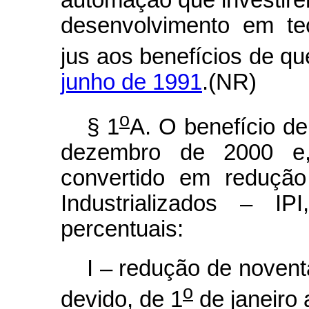
automação que investire
desenvolvimento em te
jus aos benefícios de qu
junho de 1991
.(NR)
o
§ 1
A. O benefício d
dezembro de 2000 e, 
convertido em redução
Industrializados – IP
percentuais:
I – redução de novent
o
devido, de 1
de janeiro