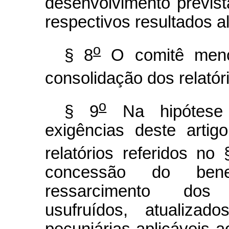
desenvolvimento previst
respectivos resultados 
o
§ 8
O comitê menc
consolidação dos relatóri
o
§ 9
Na hipótese
exigências deste arti
relatórios referidos no 
concessão do bene
ressarcimento dos 
usufruídos, atualiza
pecuniárias aplicáveis ao