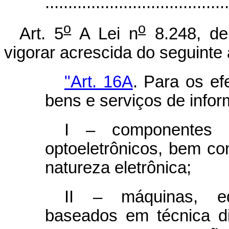
.......................................
o
o
Art. 5
A Lei n
8.248, de
vigorar acrescida do seguinte 
"Art. 16A
. Para os ef
bens e serviços de info
I – componentes el
optoeletrônicos, bem c
natureza eletrônica;
II – máquinas, eq
baseados em técnica di