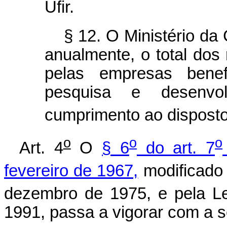
Ufir.
§ 12. O Ministério da 
anualmente, o total dos 
pelas empresas benefi
pesquisa e desenvol
cumprimento ao disposto
o
o
o
Art. 4
O
§ 6
do art. 7
fevereiro de 1967,
modificado 
dezembro de 1975, e pela Le
1991, passa a vigorar com a s