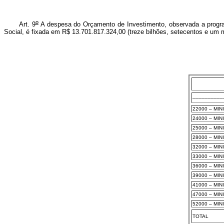
o
Art. 9
A despesa do Orçamento de Investimento, observada a progra
Social, é fixada em R$ 13.701.817.324,00 (treze bilhões, setecentos e um m
__________
22000 – MIN
24000 – MIN
25000 – MIN
28000 – MI
32000 – MI
33000 – MIN
36000 – MI
39000 – MI
41000 – MI
47000 – MI
52000 – MI
TOTAL