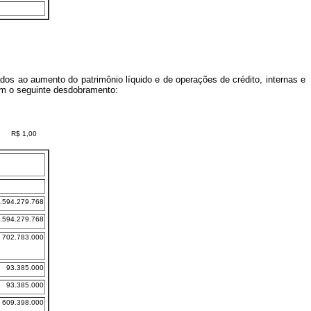
nados ao aumento do patrimônio líquido e de operações de crédito, internas e
com o seguinte desdobramento:
R$ 1,00
.594.279.768
.594.279.768
702.783.000
93.385.000
93.385.000
609.398.000