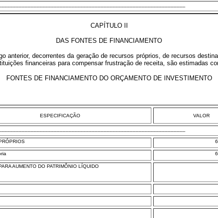
________________________________________________________________
CAPÍTULO II
DAS FONTES DE FINANCIAMENTO
igo anterior, decorrentes da geração de recursos próprios, de recursos desti
stituições financeiras para compensar frustração de receita, são estimadas 
FONTES DE FINANCIAMENTO DO ORÇAMENTO DE INVESTIMENTO
ESPECIFICAÇÃO
VALOR
________________________________________________________________
PRÓPRIOS
6
ria
6
ARA AUMENTO DO PATRIMÔNIO LÍQUIDO