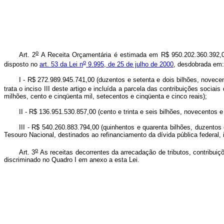
o
Art. 2
A Receita Orçamentária é estimada em R$ 950.202.360.392,00 
o
disposto no
art. 53 da Lei n
9.995, de 25 de julho de 2000
, desdobrada em:
I - R$ 272.989.945.741,00 (duzentos e setenta e dois bilhões, novece
trata o inciso III deste artigo e incluída a parcela das contribuições socia
milhões, cento e cinqüenta mil, setecentos e cinqüenta e cinco reais);
II - R$ 136.951.530.857,00 (cento e trinta e seis bilhões, novecentos 
III - R$ 540.260.883.794,00 (quinhentos e quarenta bilhões, duzentos 
Tesouro Nacional, destinados ao refinanciamento da dívida pública federal, in
o
Art. 3
As receitas decorrentes da arrecadação de tributos, contribuiç
discriminado no Quadro I em anexo a esta Lei.