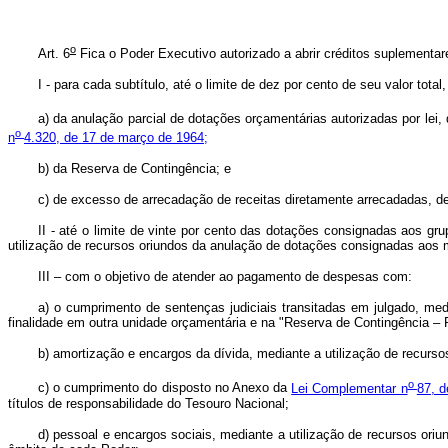
o
Art. 6
Fica o Poder Executivo autorizado a abrir créditos suplementa
I - para cada subtítulo, até o limite de dez por cento de seu valor tota
a) da anulação parcial de dotações orçamentárias autorizadas por lei,
o
n
4.320, de 17 de março de 1964;
b) da Reserva de Contingência; e
c) de excesso de arrecadação de receitas diretamente arrecadadas, 
II - até o limite de vinte por cento das dotações consignadas aos gr
utilização de recursos oriundos da anulação de dotações consignadas aos
III – com o objetivo de atender ao pagamento de despesas com:
a) o cumprimento de sentenças judiciais transitadas em julgado, me
finalidade em outra unidade orçamentária e na "Reserva de Contingência 
b) amortização e encargos da dívida, mediante a utilização de recur
o
c) o cumprimento do disposto no Anexo da
Lei Complementar n
87, d
títulos de responsabilidade do Tesouro Nacional;
d) pessoal e encargos sociais, mediante a utilização de recursos o