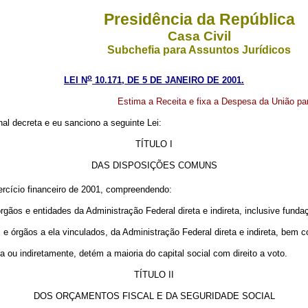
Presidência da República
Casa Civil
Subchefia para Assuntos Jurídicos
o
LEI N
10.171, DE 5 DE JANEIRO DE 2001.
Estima a Receita e fixa a Despesa da União par
l decreta e eu sanciono a seguinte Lei:
TÍTULO I
DAS DISPOSIÇÕES COMUNS
ercício financeiro de 2001, compreendendo:
gãos e entidades da Administração Federal direta e indireta, inclusive funda
e órgãos a ela vinculados, da Administração Federal direta e indireta, bem 
 ou indiretamente, detém a maioria do capital social com direito a voto.
TÍTULO II
DOS ORÇAMENTOS FISCAL E DA SEGURIDADE SOCIAL