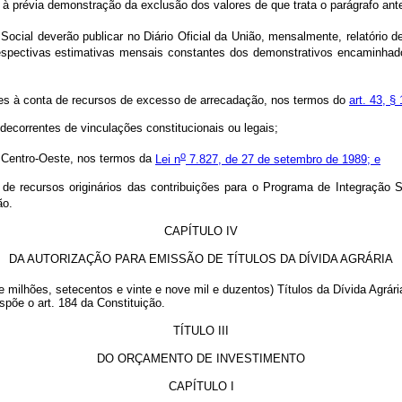
a à prévia demonstração da exclusão dos valores de que trata o parágrafo ante
 Social deverão publicar no Diário Oficial da União, mensalmente, relatório 
s respectivas estimativas mensais constantes dos demonstrativos encaminh
res à conta de recursos de excesso de arrecadação, nos termos do
art. 43, § 
 decorrentes de vinculações constitucionais ou legais;
o
e Centro-Oeste, nos termos da
Lei n
7.827, de 27 de setembro de 1989; e
de recursos originários das contribuições para o Programa de Integração 
ão.
CAPÍTULO IV
DA AUTORIZAÇÃO PARA EMISSÃO DE TÍTULOS DA DÍVIDA AGRÁRIA
e milhões, setecentos e vinte e nove mil e duzentos) Títulos da Dívida Agrár
põe o art. 184 da Constituição.
TÍTULO III
DO ORÇAMENTO DE INVESTIMENTO
CAPÍTULO I