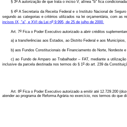
o
§ 3
A autorização de que trata o inciso V, alínea "b" fica condicionad
o
§ 4
A Secretaria da Receita Federal e o Instituto Nacional de Seguro
segundo as categorias e critérios utilizados na lei orçamentária, com a
o
incisos IX, "a", e XVI da Lei n
9.995, de 25 de julho de 2000.
o
Art. 7
Fica o Poder Executivo autorizado a abrir créditos suplementa
a) a transferências aos Estados, ao Distrito Federal e aos Municípios,
b) aos Fundos Constitucionais de Financiamento do Norte, Nordeste 
c) ao Fundo de Amparo ao Trabalhador – FAT, mediante a utilização 
o
inclusive da parcela destinada nos termos do § 1
do art. 239 da Constituiç
o
Art. 8
Fica o Poder Executivo autorizado a emitir até 12.729.200 (doz
atender ao programa de Reforma Agrária no exercício, nos termos do que dis