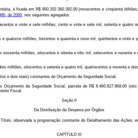
ria, é fixada em R$ 950.202.360.392,00 (novecentos e cinqüenta bilhões, d
995, de 2000
, nos seguintes agregados:
centos e vinte e sete milhões, cento e vinte e sete mil, setenta e quatro r
os e quatorze milhões, trezentos e quarenta e nove mil, quinhentos e vinte e
e sessenta milhões, oitocentos e oitenta e três mil, setecentos e noventa e q
ois milhões, oitocentos e setenta e quatro mil, quatrocentos e noventa e doi
ntos e dois reais) constantes do Orçamento da Seguridade Social.
 o Orçamento da Seguridade Social, parcela de R$ 8.460.827.969,00 (oito 
ento Fiscal.
Seção II
Da Distribuição da Despesa por Órgãos
e Título, observada a programação constante do Detalhamento das Ações, e
CAPÍTULO III