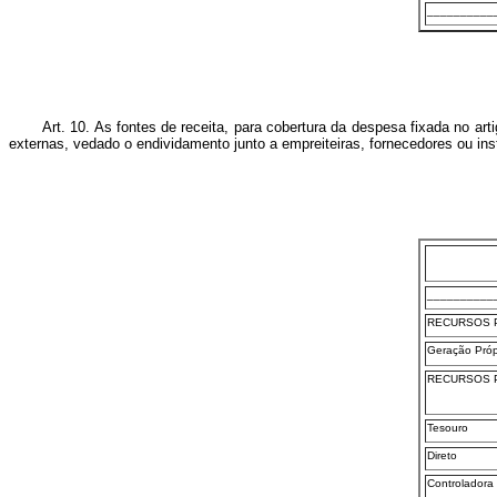
__________
Art. 10. As fontes de receita, para cobertura da despesa fixada no art
externas, vedado o endividamento junto a empreiteiras, fornecedores ou in
__________
RECURSOS 
Geração Próp
RECURSOS P
Tesouro
Direto
Controladora