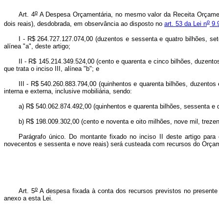
o
Art. 4
A Despesa Orçamentária, no mesmo valor da Receita Orçamentá
o
dois reais), desdobrada, em observância ao disposto no
art. 53 da Lei n
9.
I - R$ 264.727.127.074,00 (duzentos e sessenta e quatro bilhões, sete
alínea "a", deste artigo;
II - R$ 145.214.349.524,00 (cento e quarenta e cinco bilhões, duzent
que trata o inciso III, alínea "b"; e
III - R$ 540.260.883.794,00 (quinhentos e quarenta bilhões, duzentos 
interna e externa, inclusive mobiliária, sendo:
a) R$ 540.062.874.492,00 (quinhentos e quarenta bilhões, sessenta e d
b) R$ 198.009.302,00 (cento e noventa e oito milhões, nove mil, treze
Parágrafo único. Do montante fixado no inciso II deste artigo para
novecentos e sessenta e nove reais) será custeada com recursos do Orçam
o
Art. 5
A despesa fixada à conta dos recursos previstos no present
anexo a esta Lei.