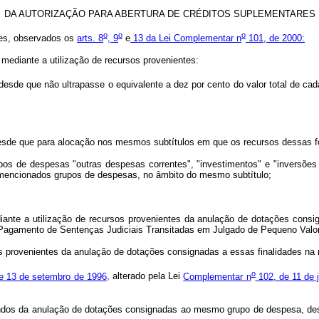
DA AUTORIZAÇÃO PARA ABERTURA DE CRÉDITOS SUPLEMENTARES
o
o
o
res, observados os
arts. 8
, 9
e
13 da Lei Complementar n
101, de 2000:
l, mediante a utilização de recursos provenientes:
 desde que não ultrapasse o equivalente a dez por cento do valor total de ca
desde que para alocação nos mesmos subtítulos em que os recursos dessas f
upos de despesas "outras despesas correntes", "investimentos" e "inversões
 mencionados grupos de despesas, no âmbito do mesmo subtítulo;
diante a utilização de recursos provenientes da anulação de dotações con
– Pagamento de Sentenças Judiciais Transitadas em Julgado de Pequeno Valor
sos provenientes da anulação de dotações consignadas a essas finalidades n
o
e 13 de setembro de 1996
, alterado pela Lei
Complementar n
102, de 11 de 
riundos da anulação de dotações consignadas ao mesmo grupo de despesa, des