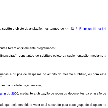
o
da subtítulo objeto da anulação, nos termos do
art. 43, § 1
, inciso III, da Lei
ontes foram originalmente programados;
 financeiras", constantes do subtítulo objeto da suplementação, mediante a
signadas a grupos de despesas no âmbito do mesmo subtítulo, ou com esta
";
a mesma unidade orçamentária;
julho de 2000
, mediante a utilização de recursos decorrentes da emissão de
de que seja mantido o valor total aprovado para esse grupo de despesa no