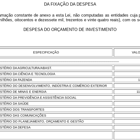
DA FIXAÇÃO DA DESPESA
mação constante de anexo a esta Lei, não computadas as entidades cuja 
ilhões, oitocentos e dezessete mil, trezentos e vinte quatro reais), com os
DESPESA DO ORÇAMENTO DE INVESTIMENTO
ESPECIFICAÇÃO
VAL
________________________________________________________________
ISTÉRIO DA AGRICULTURA/ABAST.
ISTÉRIO DA CIÊNCIA E TECNOLOGIA
ISTÉRIO DA FAZENDA
1
NISTÉRIO DO DESENVOLVIMENTO, INDÚSTRIA E COMÉRCIO EXTERIOR
NISTÉRIO DE MINAS E ENERGIA
11
ISTÉRIO DA PREVIDÊNCIA E ASSISTÊNCIA SOCIAL
NISTÉRIO DA SAÚDE
NISTÉRIO DOS TRANSPORTES
NISTÉRIO DAS COMUNICAÇÕES
NISTÉRIO DO PLANEJAMENTO, ORÇAMENTO E GESTÃO
NISTÉRIO DA DEFESA