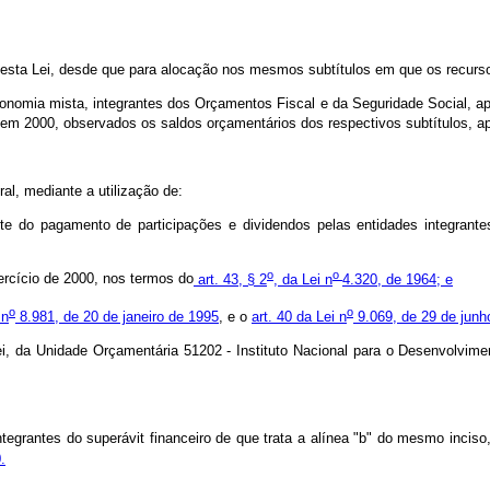
 nesta Lei, desde que para alocação nos mesmos subtítulos em que os recurs
onomia mista, integrantes dos Orçamentos Fiscal e da Seguridade Social, ap
 2000, observados os saldos orçamentários dos respectivos subtítulos, apr
al, mediante a utilização de:
 do pagamento de participações e dividendos pelas entidades integrantes d
o
o
xercício de 2000, nos termos do
art. 43, § 2
, da Lei n
4.320, de 1964; e
o
o
 n
8.981, de 20 de janeiro de 1995
, e o
art. 40 da Lei n
9.069, de 29 de junh
Lei, da Unidade Orçamentária 51202 - Instituto Nacional para o Desenvolvime
ntegrantes do superávit financeiro de que trata a alínea "b" do mesmo incis
.