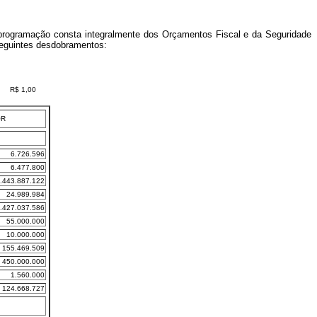
programação consta integralmente dos Orçamentos Fiscal e da Seguridade
 seguintes desdobramentos:
R$ 1,00
OR
6.726.596
6.477.800
.443.887.122
24.989.984
.427.037.586
55.000.000
10.000.000
155.469.509
450.000.000
1.560.000
124.668.727