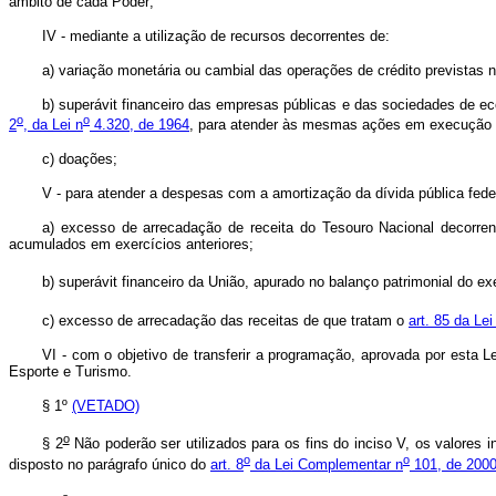
âmbito de cada Poder;
IV - mediante a utilização de recursos decorrentes de:
a) variação monetária ou cambial das operações de crédito previstas
b) superávit financeiro das empresas públicas e das sociedades de ec
o
o
2
, da Lei n
4.320, de 1964
, para atender às mesmas ações em execução em
c) doações;
V - para atender a despesas com a amortização da dívida pública feder
a) excesso de arrecadação de receita do Tesouro Nacional decorrente
acumulados em exercícios anteriores;
b) superávit financeiro da União, apurado no balanço patrimonial do e
c) excesso de arrecadação das receitas de que tratam o
art. 85 da Lei
VI - com o objetivo de transferir a programação, aprovada por esta 
Esporte e Turismo.
§ 1º
(VETADO)
o
§ 2
Não poderão ser utilizados para os fins do inciso V, os valores i
o
o
disposto no parágrafo único do
art. 8
da Lei Complementar n
101, de 2000