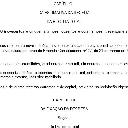
CAPÍTULO I
DA ESTIMATIVA DA RECEITA
DA RECEITA TOTAL
(novecentos e cinqüenta bilhões, duzentos e dois milhões, trezentos e se
ntos e oitenta e nove milhões, novecentos e quarenta e cinco mil, setecento
o
is desvinculada por força da Emenda Constitucional n
27, de 21 de março de 20
e cinqüenta e um milhões, quinhentos e trinta mil, oitocentos e cinqüenta e s
e sessenta milhões, oitocentos e oitenta e três mil, setecentos e noventa e
terna e externa, inclusive mobiliária.
ões e de outras receitas correntes e de capital, previstas na legislação vi
CAPÍTULO II
DA FIXAÇÃO DA DESPESA
Seção I
Da Despesa Total