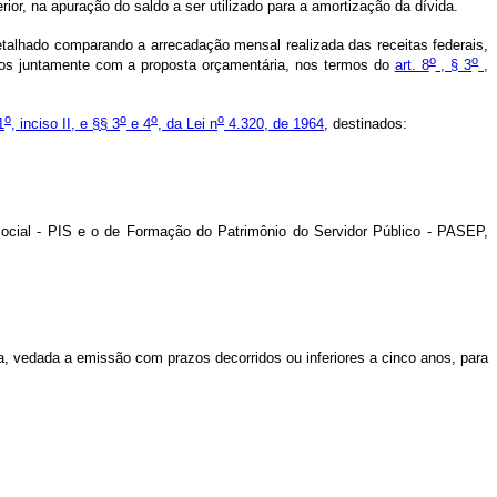
rior, na apuração do saldo a ser utilizado para a amortização da dívida.
detalhado comparando a arrecadação mensal realizada das receitas federais,
o
o
ados juntamente com a proposta orçamentária, nos termos do
art. 8
, § 3
,
o
o
o
o
1
, inciso II, e §§ 3
e 4
, da Lei n
4.320, de 1964
, destinados:
Social - PIS e o de Formação do Patrimônio do Servidor Público - PASEP,
ia, vedada a emissão com prazos decorridos ou inferiores a cinco anos, para