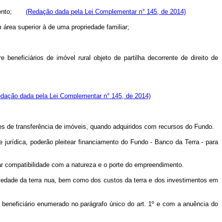
ento;
(Redação dada pela Lei Complementar n° 145, de 2014)
 área superior à de uma propriedade familiar;
beneficiários de imóvel rural objeto de partilha decorrente de direito de
dação dada pela Lei Complementar n° 145, de 2014)
es de transferência de imóveis, quando adquiridos com recursos do Fundo.
 jurídica, poderão pleitear financiamento do Fundo - Banco da Terra - para
r compatibilidade com a natureza e o porte do empreendimento.
opriedade da terra nua, bem como dos custos da terra e dos investimentos em
o beneficiário enumerado no parágrafo único do art. 1º e com a anuência do