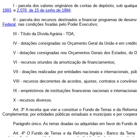
I - parcela dos valores originários de contas de depósito, sob qualq
1993
, e
2.078, de 15 de junho de 1994
;
II - parcela dos recursos destinados a financiar programas de des
Federal
, nas condições fixadas pelo Poder Executivo;
III - Título da Dívida Agrária - TDA;
IV - dotações consignadas no Orçamento Geral da União e em crédito
V - dotações consignadas nos Orçamentos Gerais dos Estados, do Dis
VI - recursos oriundos da amortização de financiamentos;
VII - doações realizadas por entidades nacionais e internacionais, púb
VIII - recursos decorrentes de acordos, ajustes, contratos e convêni
IX - empréstimos de instituições financeiras nacionais e internacionai
X - recursos diversos.
Art. 3º A receita que vier a constituir o Fundo de Terras e da Refo
Complementar, por entidades públicas estaduais e municipais e por cooper
Parágrafo único. As terras doadas ou adquiridas em favor do Fundo d
Art. 4º O Fundo de Terras e da Reforma Agrária - Banco da Terra -