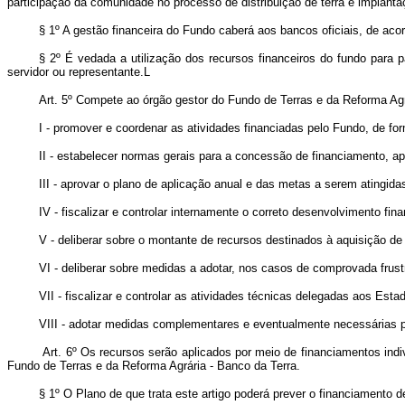
participação da comunidade no processo de distribuição de terra e implanta
§ 1º A gestão financeira do Fundo caberá aos bancos oficiais, de a
§ 2º É vedada a utilização dos recursos financeiros do fundo para
servidor ou representante.L
Art. 5º Compete ao órgão gestor do Fundo de Terras e da Reforma Agr
I - promover e coordenar as atividades financiadas pelo Fundo, de for
II - estabelecer normas gerais para a concessão de financiamento, ap
III - aprovar o plano de aplicação anual e das metas a serem atingida
IV - fiscalizar e controlar internamente o correto desenvolvimento fin
V - deliberar sobre o montante de recursos destinados à aquisição de 
VI - deliberar sobre medidas a adotar, nos casos de comprovada frustr
VII - fiscalizar e controlar as atividades técnicas delegadas aos Est
VIII - adotar medidas complementares e eventualmente necessárias pa
Art. 6º Os recursos serão aplicados por meio de financiamentos indiv
Fundo de Terras e da Reforma Agrária - Banco da Terra.
§ 1º O Plano de que trata este artigo poderá prever o financiamento d