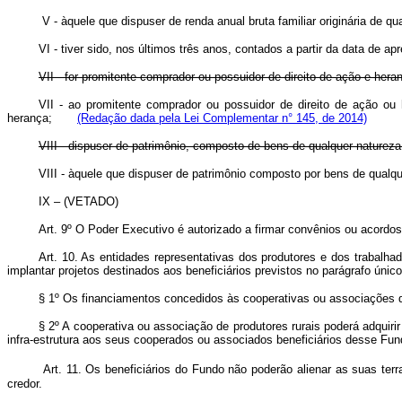
V - àquele que dispuser de renda anual bruta familiar originária de q
VI - tiver sido, nos últimos três anos, contados a partir da data de 
VII - for promitente comprador ou possuidor de direito de ação e hera
VII - ao promitente comprador ou possuidor de direito de ação ou h
herança;
(Redação dada pela Lei Complementar n° 145, de 2014)
VIII - dispuser de patrimônio, composto de bens de qualquer natureza, d
VIII - àquele que dispuser de patrimônio composto por bens de qualqu
IX – (VETADO)
Art. 9º O Poder Executivo é autorizado a firmar convênios ou acord
Art. 10. As entidades representativas dos produtores e dos trabalha
implantar projetos destinados aos beneficiários previstos no parágrafo único 
§ 1º Os financiamentos concedidos às cooperativas ou associações d
§ 2º A cooperativa ou associação de produtores rurais poderá adquiri
infra-estrutura aos seus cooperados ou associados beneficiários desse Fun
Art. 11. Os beneficiários do Fundo não poderão alienar as suas terr
credor.