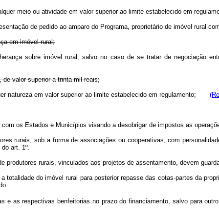
ualquer meio ou atividade em valor superior ao limite estabelecido em regulam
apresentação de pedido ao amparo do Programa, proprietário de imóvel rural com
nça em imóvel rural;
erança sobre imóvel rural, salvo no caso de se tratar de negociação entre 
e valor superior a trinta mil reais;
er natureza em valor superior ao limite estabelecido em regulamento;
(Re
os com os Estados e Municípios visando a desobrigar de impostos as operaçõ
dores rurais, sob a forma de associações ou cooperativas, com personalidade
do art. 1º.
e produtores rurais, vinculados aos projetos de assentamento, devem guarda
r a totalidade do imóvel rural para posterior repasse das cotas-partes da pr
do.
as e as respectivas benfeitorias no prazo do financiamento, salvo para outr