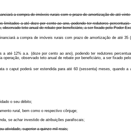
inanciará a compra de imóveis rurais com o prazo de amortização de até vint
s limitados a até doze por cento ao ano, podendo ter redutores percentuais 
 observado teto anual de rebate por beneficiário, a ser fixado pelo Poder Ex
nanciará a compra de imóveis rurais com prazo de amortização de até 35 (tri
s a até 12% a.a. (doze por cento ao ano), podendo ter redutores percentua
da operação, observado teto anual de rebate por beneficiário, a ser fixado pel
ata o
caput
poderá ser estendida para até 60 (sessenta) meses, quando a
idado o seu débito;
ntamento rural, bem como o respectivo cônjuge;
nda, se achar investido de atribuições parafiscais;
ou atividade, superior a quinze mil reais;