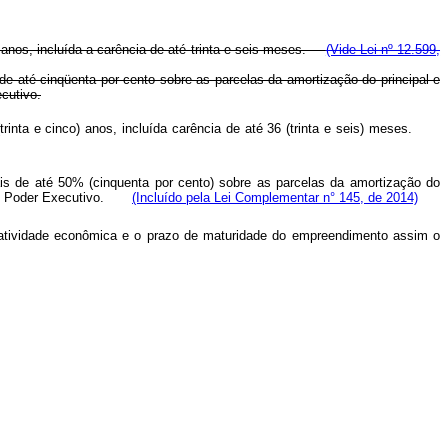
e anos, incluída a carência de até trinta e seis meses.
(Vide Lei nº 12.599,
de até cinqüenta por cento sobre as parcelas da amortização do principal e
ecutivo.
nta e cinco) anos, incluída carência de até 36 (trinta e seis) meses.
is de até 50% (cinquenta por cento) sobre as parcelas da amortização do
o Poder Executivo.
(Incluído pela Lei Complementar n° 145, de 2014)
 atividade econômica e o prazo de maturidade do empreendimento assim o