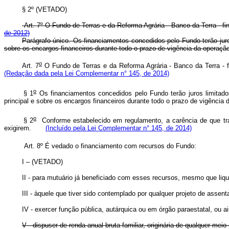
§ 2º (VETADO)
Art. 7º O Fundo de Terras e da Reforma Agrária - Banco da Terra - f
de 2012)
Parágrafo único. Os financiamentos concedidos pelo Fundo terão juro
sobre os encargos financeiros durante todo o prazo de vigência da operação,
o
Art. 7
O Fundo de Terras e da Reforma Agrária - Banco da Terra - fi
(Redação dada pela Lei Complementar n° 145, de 2014)
o
§ 1
Os financiamentos concedidos pelo Fundo terão juros limitado
principal e sobre os encargos financeiros durante todo o prazo de vigência 
o
§ 2
Conforme estabelecido em regulamento, a carência de que tr
exigirem.
(Incluído pela Lei Complementar n° 145, de 2014)
Art. 8º É vedado o financiamento com recursos do Fundo:
I – (VETADO)
II - para mutuário já beneficiado com esses recursos, mesmo que liqu
III - àquele que tiver sido contemplado por qualquer projeto de asse
IV - exercer função pública, autárquica ou em órgão paraestatal, ou ai
V - dispuser de renda anual bruta familiar, originária de qualquer meio 