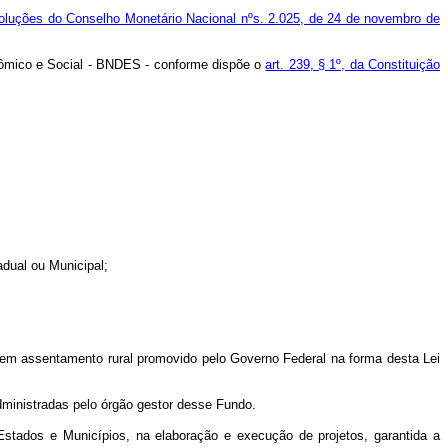
oluções do Conselho Monetário Nacional nºs. 2.025, de 24 de novembro de
nômico e Social - BNDES - conforme dispõe o
art. 239, § 1º, da Constituição
adual ou Municipal;
ra em assentamento rural promovido pelo Governo Federal na forma desta Lei
dministradas pelo órgão gestor desse Fundo.
 Estados e Municípios, na elaboração e execução de projetos, garantida a