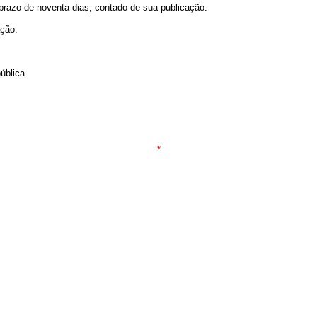
prazo de noventa dias, contado de sua publicação.
ação.
ública.
*