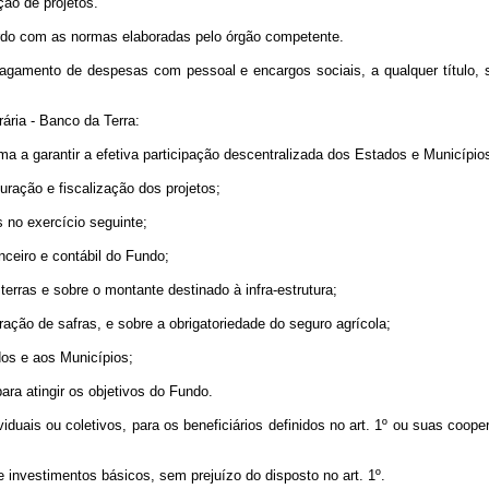
ção de projetos.
cordo com as normas elaboradas pelo órgão competente.
 pagamento de despesas com pessoal e encargos sociais, a qualquer título,
ária - Banco da Terra:
ma a garantir a efetiva participação descentralizada dos Estados e Município
uração e fiscalização dos projetos;
s no exercício seguinte;
anceiro e contábil do Fundo;
terras e sobre o montante destinado à infra-estrutura;
ação de safras, e sobre a obrigatoriedade do seguro agrícola;
ados e aos Municípios;
ra atingir os objetivos do Fundo.
iduais ou coletivos, para os beneficiários definidos no art. 1º ou suas coop
e investimentos básicos, sem prejuízo do disposto no art. 1º.