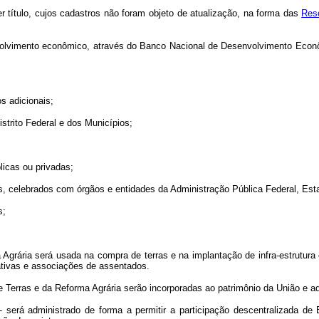
uer título, cujos cadastros não foram objeto de atualização, na forma das
Res
envolvimento econômico, através do Banco Nacional de Desenvolvimento Eco
s adicionais;
trito Federal e dos Municípios;
licas ou privadas;
os, celebrados com órgãos e entidades da Administração Pública Federal, Est
s;
rma Agrária será usada na compra de terras e na implantação de infra-estrutu
ativas e associações de assentados.
e Terras e da Reforma Agrária serão incorporadas ao patrimônio da União e a
 será administrado de forma a permitir a participação descentralizada de