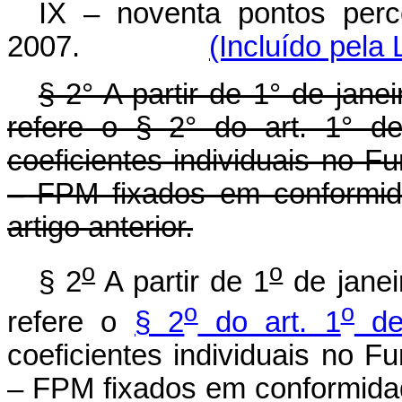
IX – noventa pontos perce
2007.
(Incluído pela
§ 2° A partir de 1° de jane
refere o § 2° do art. 1° d
coeficientes individuais no F
– FPM fixados em conformid
artigo anterior.
o
o
§ 2
A partir de 1
de janei
o
o
refere o
§ 2
do art. 1
de
coeficientes individuais no F
– FPM fixados em conformida