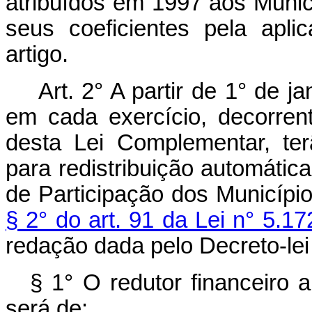
atribuídos em 1997 aos Muni
seus coeficientes pela apl
artigo.
Art. 2° A partir de 1° de j
em cada exercício, decorren
desta Lei Complementar, ter
para redistribuição automátic
de Participação dos Municípi
§ 2° do art. 91 da Lei n° 5.1
redação dada pelo Decreto-lei
§ 1° O redutor financeiro a
será de: