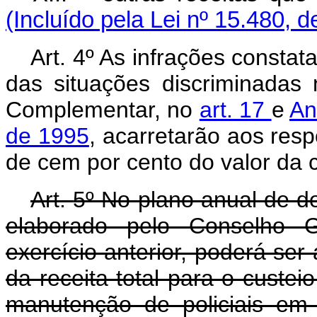
(Incluído pela Lei nº 15.480, 
Art
. 4º As infrações constat
das situações discriminadas n
Complementar, no
art. 17
e
An
de 1995
, acarretarão aos resp
de cem por cento do valor da 
Art
.
5º No plano anual de 
elaborado pelo Conselho 
exercício anterior, poderá ser
da receita total para o cust
manutenção de policiais em 