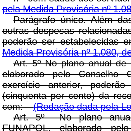
pela Medida Provisória nº 1.0
Parágrafo único. Além d
outras despesas relacionadas
poderão ser estabelecid
Medida Provisória nº 1.080, d
Art. 5º No plano anual de
elaborado pelo Conselho 
exercício anterior, poder
(cinquenta por cento) da rece
com:
(Redação dada pela Lei
Art. 5º No plano anual
FUNAPOL, elaborado pelo