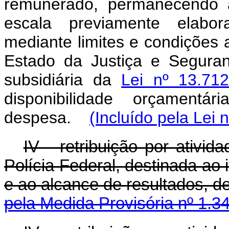
remunerado, permanecendo à
escala previamente elabor
mediante limites e condições 
Estado da Justiça e Seguran
subsidiária da
Lei nº 13.71
disponibilidade orçamentá
despesa.
(Incluído pela Lei 
IV - retribuição por ativid
Polícia Federal, destinada ao i
e ao alcance de resultados, de
pela Medida Provisória nº 1.3