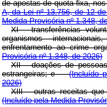
de apostas de quota fixa, no
A, da Lei nº 13.756, de 12 
Medida Provisória nº 1.348, d
XI - transferências volun
organismos internaciona
enfrentamento ao crime org
Provisória nº 1.348, de 2026)
XII - doações de pessoas 
estrangeiras; e
(Incluído 
2026)
XIII - outras receitas que
(Incluído pela Medida Provisór