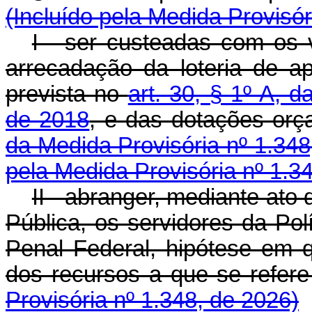
(Incluído pela Medida Provisór
I - ser custeadas com os 
arrecadação da loteria de a
prevista no
art. 30, § 1º-A, 
de 2018
, e das dotações orç
da Medida Provisória nº 1.348
pela Medida Provisória nº 1.3
II - abranger, mediante ato
Pública, os servidores da Pol
Penal Federal, hipótese em 
dos recursos a que se refere 
Provisória nº 1.348, de 2026)