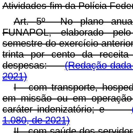
Atividades-fim da Polícia Feder
Art. 5º No plano anual
FUNAPOL, elaborado pelo
semestre do exercício anterio
trinta por cento da receita
despesas:
(Redação dada 
2021)
I - com transporte, hospe
em missão ou em operação d
caráter indenizatório; e
1.080, de 2021)
II - com saúde dos servi