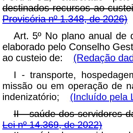
destinados recursos ao cust
Provisória nº 1.348, de 2026)
Art. 5º No plano anual de 
elaborado pelo Conselho Gest
ao custeio de:
(Redação dada
I - transporte, hospedag
missão ou em operação de nat
indenizatório;
(Incluído pela
II - saúde dos servidores d
Lei nº 14.369, de 2022)