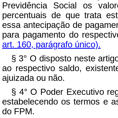
Previdência Social os valo
percentuais de que trata es
essa antecipação de pagamen
para pagamento do respect
art. 160, parágrafo único).
§ 3° O disposto neste artig
ao respectivo saldo, existe
ajuizada ou não.
§ 4° O Poder Executivo reg
estabelecendo os termos e a
do FPM.