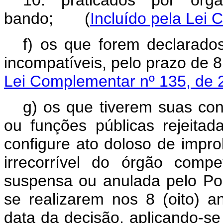
10. praticados por orga
bando; (
Incluído pela Lei
f) os que forem declarados
incompatíveis, pelo prazo de
8
Lei Complementar nº 135, de 
g) os que tiverem suas con
ou funções públicas rejeitad
configure ato doloso de impro
irrecorrível do órgão comp
suspensa ou anulada pelo
Pod
se realizarem nos
8 (oito)
an
data da decisão
, aplicando-s