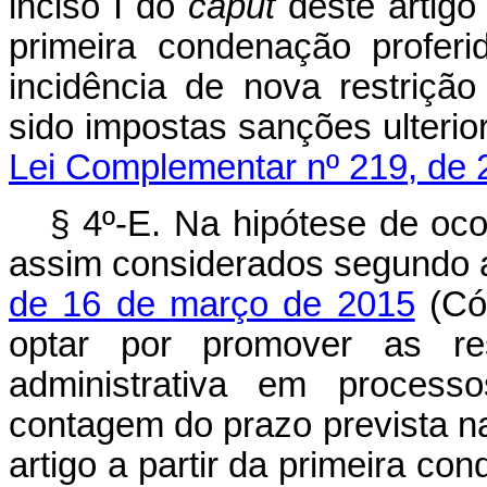
inciso I do
caput
deste artigo 
primeira condenação profer
incidência de nova restrição
sido impostas sanções ulter
Lei Complementar nº 219, de 
§ 4º-E. Na hipótese de oco
assim considerados segundo a
de 16 de março de 2015
(Cód
optar por promover as re
administrativa em process
contagem do prazo prevista na 
artigo a partir da primeira co