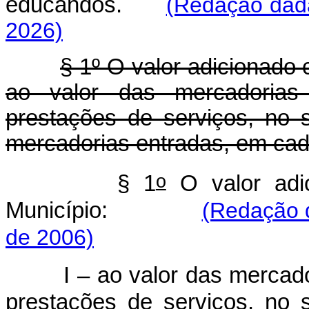
educandos.
(Redação dada
2026)
§ 1º O valor adicionado 
ao valor das mercadorias
prestações de serviços, no s
mercadorias entradas, em cada
o
§ 1
O valor adic
Município:
(Redação 
de 2006)
I – ao valor das mercad
prestações de serviços, no s