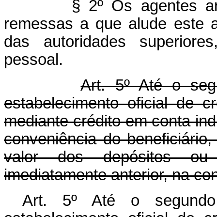
§ 2º Os agentes ar
remessas a que alude este 
das autoridades superiore
pessoal.
Art. 5º Até o se
estabelecimento oficial de c
mediante crédito em conta ind
conveniência do beneficiário,
valor dos depósitos ou
imediatamente anterior, na cont
Art. 5º Até o segund