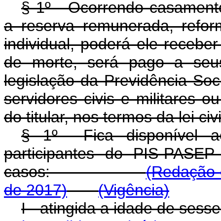
§ 1º - Ocorrendo casamento
a reserva remunerada, reform
individual, poderá ele receber
de morte, será pago a seu
legislação da Previdência Soc
servidores civis e militares o
do titular, nos termos da lei civi
§ 1º
Fica disponível a
participantes do PIS-PASEP
casos:
(Redação 
de 2017)
(Vigência)
I - atingida a idade 