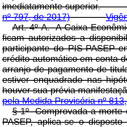
imediatamente superi
nº 797, de 2017)
Vigê
Art. 4
º
-A. A Caixa Econômic
ficam autorizados a disponibi
participante do PIS-PASEP 
crédito automático em conta d
arranjo de pagamento de titul
estiver enquadrado nas hipó
houver sua prévia manife
pela Medida Provisória nº 813
§ 1
º
Comprovada a morte do 
PASEP, aplica-se o dispost