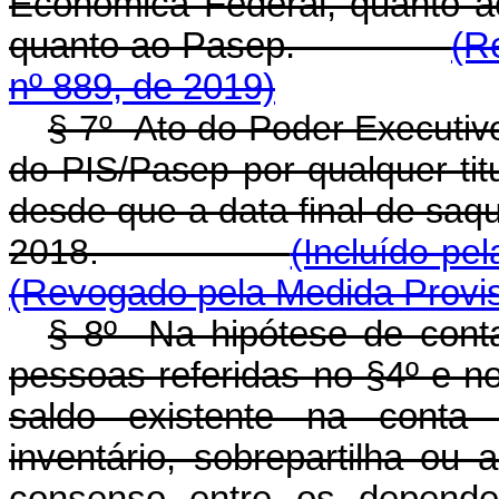
Econômica Federal, quanto ao
quanto ao Pasep.
(R
nº 889, de 2019)
§ 7º Ato do Poder Executivo
do PIS/Pasep por qualquer titu
desde que a data final de saq
2018.
(Incluído pe
(Revogado pela Medida Provis
§ 8º Na hipótese de conta i
pessoas referidas no §4º e no
saldo existente na conta 
inventário, sobrepartilha ou 