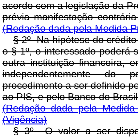
acordo com a legislação da
Pre
prévia manifestação 
(Redação dada pela Medida Pr
§ 2
º
Na hipótese do crédito
o § 1
º
, o interessado poderá s
outra instituição financeira,
independentemente do p
procedimento a ser definido p
ao PIS, e pelo Banco do 
(Redação dada pela Medida 
(Vigência)
§ 3
º
O valor a ser dispon