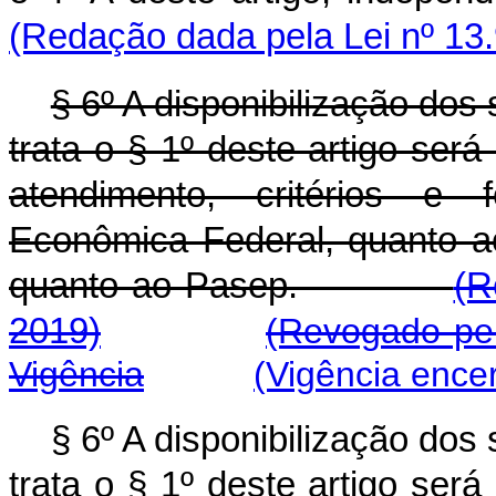
(Redação dada pela Lei nº 13
§ 6º A disponibilização dos
trata o § 1º deste artigo se
atendimento, critérios e 
Econômica Federal, quanto ao
quanto ao Pasep.
(R
2019)
(Revogado pel
Vigência
(Vig
ência ence
§ 6º A disponibilização dos
trata o § 1º deste artigo se