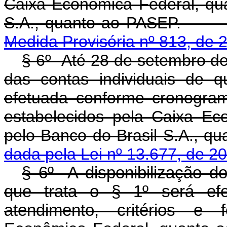
Caixa Econômica Federal, qua
S.A., quanto a
Medida Provisória nº 813, de 
§ 6º Até 28 de setembro de 
das contas individuais de q
efetuada conforme cronogram
estabelecidos pela Caixa Ec
pelo Banco do Brasil S
dada pela Lei nº 13.677, de 2
§ 6º A disponibilização do
que trata o § 1º será ef
atendimento, critérios e 