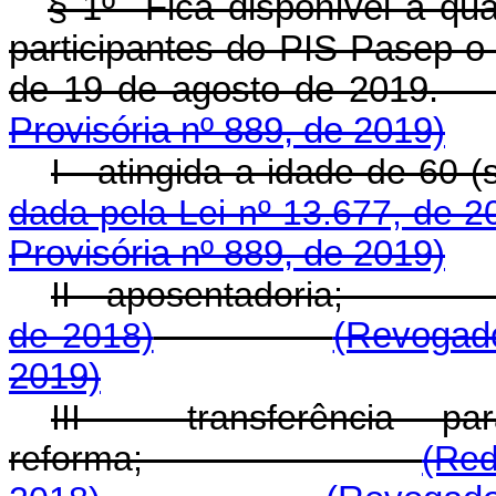
§ 1º Fica disponível a qual
participantes do PIS-Pasep o 
de 19 de agosto de 
Provisória nº 889, de 2019)
I - atingida a idade 
dada pela Lei nº 13.677, de 2
Provisória nº 889, de 2019)
II - aposentadoria
de 2018)
(Revogado
2019)
III - transferência 
reforma;
(Red