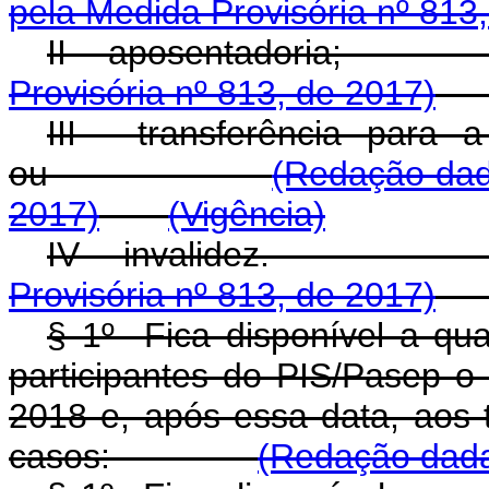
pela Medida Provisória nº 813
II - aposentado
Provisória nº 813, de 2017)
III - transferência para
ou
(Redação dad
2017)
(Vigência)
IV - invali
Provisória nº 813, de 2017)
§ 1º Fica disponível a qual
participantes do PIS/Pasep o
2018 e, após essa data, aos 
casos:
(Redação dada 