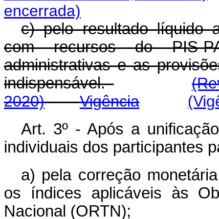
encerrada)
c) pelo resultado líquido 
com recursos do PIS-P
administrativas e as provisõe
indispensável.
(Re
2020)
Vigência
(Vig
Art. 3º - Após a unificaçã
individuais dos participantes 
a) pela correção monetária
os índices aplicáveis às O
Nacional (ORTN);