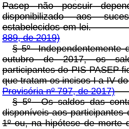
Pasep não possuir depen
disponibilizado aos suc
estabelecidos em lei
889, de 2019)
§ 5
º
Independentemente de s
outubro de 2017, os sald
participantes do PIS-PASEP fi
que tratam os incisos I a IV do
Provisória nº 797, de 2017)
§ 5
º
Os saldos das contas
disponíveis aos participantes 
1
º
ou, na hipótese de morte do