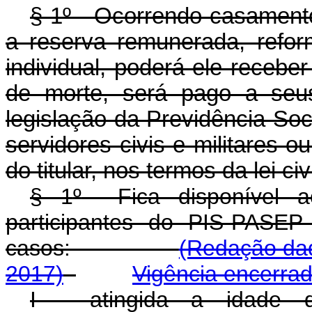
§ 1º - Ocorrendo casamento
a reserva remunerada, reform
individual, poderá ele receber
de morte, será pago a seu
legislação da Previdência Soc
servidores civis e militares o
do titular, nos termos da lei civi
§ 1
º
Fica disponível ao 
participantes do PIS-PASEP
casos:
(Redação dad
2017)
Vigência encerra
I - atingida a idade 