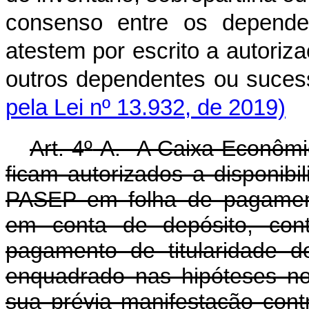
consenso entre os depende
atestem por escrito a autori
outros dependentes ou s
pela Lei nº 13.932, de 2019)
Art. 4
º
-A. A Caixa Econômic
ficam autorizados a disponibil
PASEP em folha de pagament
em conta de depósito, con
pagamento de titularidade do
enquadrado nas hipóteses n
sua prévia manifest