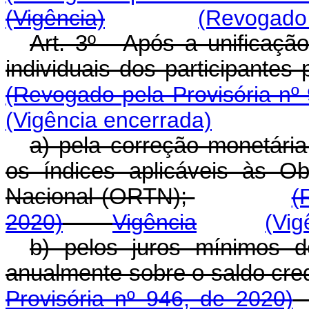
(Vigência)
(Revogado 
Art. 3º - Após a unificaçã
individuais dos participantes
(Revogado pela Provisória nº
(Vig
ência encerrada)
a) pela correção monetária
os índices aplicáveis às O
Nacional (ORTN);
(
2020)
Vigência
(Vig
b) pelos juros mínimos d
anualmente sobre o saldo cred
Provisória nº 946, de 2020)