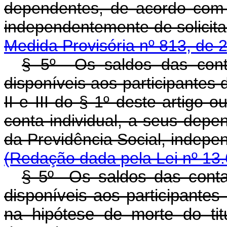
dependentes, de acordo com a
independentemente de 
Medida Provisória nº 813, de 
§ 5º Os saldos das conta
disponíveis aos participantes
II e III do § 1º deste artigo o
conta individual, a seus depe
da Previdência Social, in
(Redação dada pela Lei nº 13.
§ 5º Os saldos das contas
disponíveis aos participante
na hipótese de morte do tit