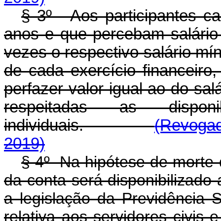
§ 3º - Aos participantes c
anos e que percebam salário m
vezes o respectivo salário míni
de cada exercício financeiro
perfazer valor igual ao do sal
respeitadas as dispo
individuais.
(Revogad
2019)
§ 4º Na hipótese de morte do
da conta será disponibilizad
a legislação da Previdência S
relativa aos servidores civis e