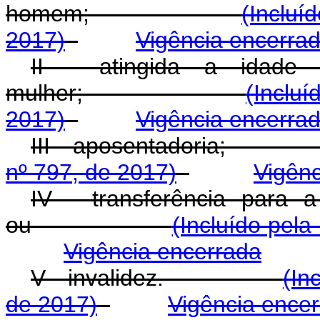
homem;
(Incluí
2017)
Vigência encerra
II - atingida a idade
mulher;
(Incluí
2017)
Vigência encerra
III - aposentador
nº 797, de 2017)
Vigênc
IV - transferência para 
ou
(Incluído pela
Vigência encerrada
V - invalidez.
(In
de 2017)
Vigência ence