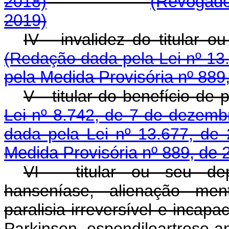
2018)
(Revogado
2019)
IV - invalidez do ti
(Redação dada pela Lei nº 13
pela Medida Provisória nº 889
V - titular do benefício de
Lei nº 8.742, de 7 de dezemb
dada pela Lei nº 13.677, de 
Medida Provisória nº 889, de 
VI - titular ou seu dep
hanseníase, alienação ment
paralisia irreversível e incapa
Parkinson, espondiloartrose an