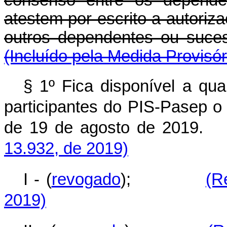
consenso entre os depende
atestem por escrito a autori
outros dependentes o
(Incluído pela Medida Provisór
§ 1º Fica disponível a qual
participantes do PIS-Pasep o 
de 19 de agosto de
13.932, de 2019)
I - (
revogado
);
(R
2019)