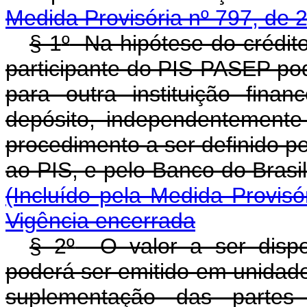
Medida Provisória nº 797, de 
§ 1
º
Na hipótese do crédito
participante do PIS-PASEP pode
para outra instituição fin
depósito, independentemente
procedimento a ser definido p
ao PIS, e pelo Banco do 
(Incluído pela Medida Provisó
Vigência encerrada
§ 2
º
O valor a ser dispon
poderá ser emitido em unidade
suplementação das partes 