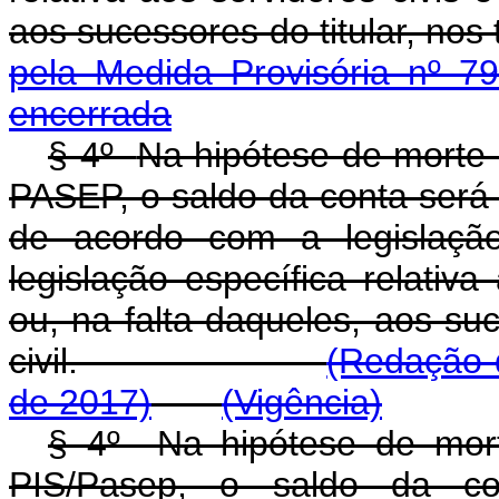
aos sucessores do titular,
pela Medida Provisória nº 7
encerrada
§ 4º
Na hipótese de morte d
PASEP, o saldo da conta será 
de acordo com a legislaçã
legislação específica relativa
ou, na falta daqueles, aos suc
civil.
(Redação d
de 2017)
(Vigência)
§ 4º Na hipótese de morte
PIS/Pasep, o saldo da con