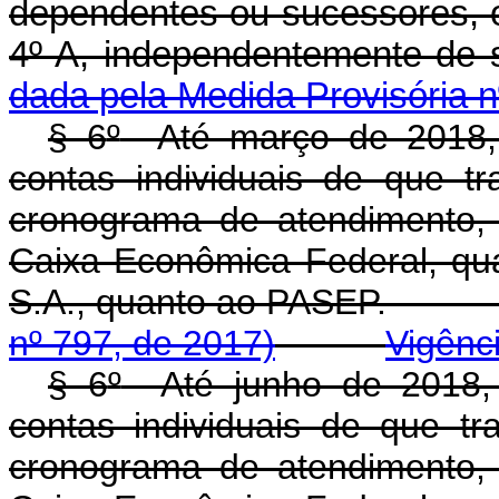
dependentes ou sucessores, o
4º-A, independenteme
dada pela Medida Provisória n
§ 6
º
Até março de 2018, a
contas individuais de que t
cronograma de atendimento, c
Caixa Econômica Federal, qua
S.A., quanto ao PAS
nº 797, de 2017)
Vigênc
§ 6
º
Até junho de 2018, a
contas individuais de que tr
cronograma de atendimento, c