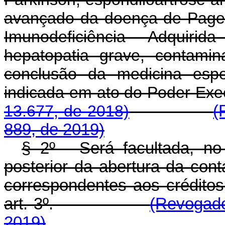
avançado da doença de Paget
Imunodeficiência Adquirida
hepatopatia grave, contami
conclusão da medicina espe
indicada em ato do Pod
13.677, de 2018)
(
889, de 2019)
§ 2º - Será facultada, no 
posterior da abertura da conta
correspondentes aos créditos
art. 3º.
(Revogado
2019)