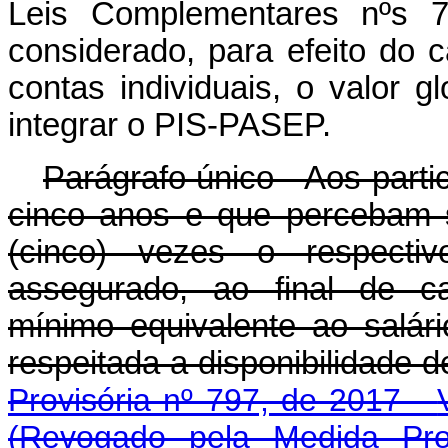
Leis Complementares nºs 7
considerado, para efeito do 
contas individuais, o valor 
integrar o PIS-PASEP.
Parágrafo único - Aos part
cinco anos e que percebam sa
(cinco) vezes o respectiv
assegurado, ao final de ca
mínimo equivalente ao salári
respeitada a disponibilidade d
Provisória nº 797, de 2017 -
(Revogado pela Medida Pro