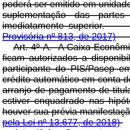
poderá ser emitido em unidade
suplementação das partes 
imediatamente s
Provisória nº 813, de 2017)
Art. 4º-A. A Caixa Econômi
ficam autorizados a disponibi
participante do PIS/Pasep 
crédito automático em conta d
arranjo de pagamento de titul
estiver enquadrado nas hipó
houver sua prévia manife
pela Lei nº 13.677, de 2018)