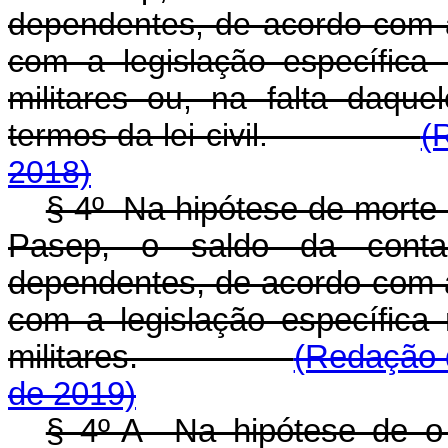
dependentes, de acordo com a
com a legislação específica 
militares ou, na falta daque
termos da lei civil.
(
2018)
§ 4º Na hipótese de morte d
Pasep, o saldo da conta 
dependentes, de acordo com a
com a legislação específica 
militares.
(Redação d
de 2019)
§ 4º-A Na hipótese de o t