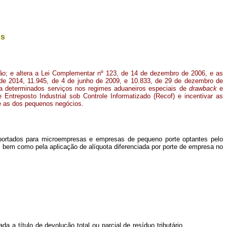
os
ção; e altera a Lei Complementar nº 123, de 14 de dezembro de 2006, e as
de 2014, 11.945, de 4 de junho de 2009, e 10.833, de 29 de dezembro de
ra determinados serviços nos regimes aduaneiros especiais de
drawback
e
Entreposto Industrial sob Controle Informatizado (Recof) e incentivar as
te as dos pequenos negócios.
exportados para microempresas e empresas de pequeno porte optantes pelo
bem como pela aplicação de alíquota diferenciada por porte de empresa no
da a título de devolução total ou parcial de resíduo tributário