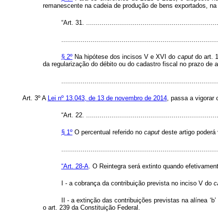
remanescente na cadeia de produção de bens exportados, na
“Art. 31. .....................................................................
................................................................................
§ 2º
Na hipótese dos incisos V e XVI do
caput
do art. 
da regularização do débito ou do cadastro fiscal no prazo de 
...............................................................................
Art. 3º A
Lei nº 13.043, de 13 de novembro de 2014
, passa a vigorar
“Art. 22. .....................................................................
§ 1º
O percentual referido no
caput
deste artigo poderá 
...............................................................................
“Art. 28-A
. O Reintegra será extinto quando efetivame
I - a cobrança da contribuição prevista no inciso V do
c
II - a extinção das contribuições previstas na alínea ‘b’
o art. 239 da Constituição Federal.