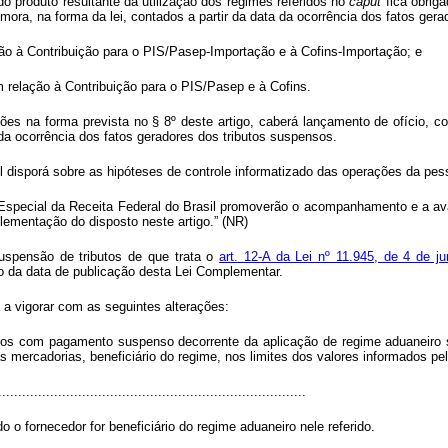
o produto resultante da utilização dos regimes referidos no
caput
fica obrig
 mora, na forma da lei, contados a partir da data da ocorrência dos fatos ger
ção à Contribuição para o PIS/Pasep-Importação e à Cofins-Importação; e
m relação à Contribuição para o PIS/Pasep e à Cofins.
ções na forma prevista no § 8º deste artigo, caberá lançamento de ofício, c
 da ocorrência dos fatos geradores dos tributos suspensos.
l disporá sobre as hipóteses de controle informatizado das operações da pesso
 Especial da Receita Federal do Brasil promoverão o acompanhamento e a aval
ementação do disposto neste artigo.” (NR)
uspensão de tributos de que trata o
art. 12-A da Lei nº 11.945, de 4 de j
o da data de publicação desta Lei Complementar.
 a vigorar com as seguintes alterações:
ributos com pagamento suspenso decorrente da aplicação de regime aduaneiro 
as mercadorias, beneficiário do regime, nos limites dos valores informados pel
.............................................................................
 o fornecedor for beneficiário do regime aduaneiro nele referido.