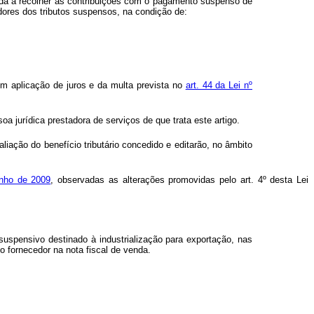
ada a recolher as contribuições com o pagamento suspenso de
adores dos tributos suspensos, na condição de:
om aplicação de juros e da multa prevista no
art. 44 da Lei nº
a jurídica prestadora de serviços de que trata este artigo.
iação do benefício tributário concedido e editarão, no âmbito
unho de 2009
, observadas as alterações promovidas pelo art. 4º desta Lei
suspensivo destinado à industrialização para exportação, nas
o fornecedor na nota fiscal de venda.