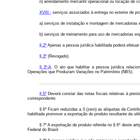
n) arrendamento mercantil operacional ou locação de co
XVIII -
serviços associados à entrega no exterior de pro
a) serviços de instalação e montagem de mercadorias 
b) serviços de treinamento para uso de mercadorias ex
§ 2º
Apenas a pessoa jurídica habilitada poderá efetua
§ 3º
(Revogado).
§ 3º-A
. O ato que habilitar a pessoa jurídica relac
Operações que Produzam Variações no Patrimônio (NBS).
................................................................................
§ 5º
Deverá constar das notas fiscais relativas à pres
correspondente.
§ 6º Ficam reduzidas a 0 (zero) as alíquotas da Contr
habilitada promover a exportação do produto resultante da util
§ 7º A exportação de produto referida no § 6º deste ar
Federal do Brasil.