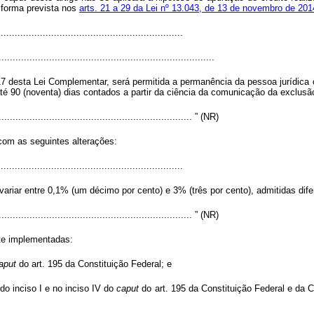
 forma prevista nos
arts. 21 a 29 da Lei nº 13.043, de 13 de novembro de 201
................................................................
.............................................................................
17 desta Lei Complementar, será permitida a permanência da pessoa jurídic
até 90 (noventa) dias contados a partir da ciência da comunicação da exclusã
...................................................................... ” (NR)
 com as seguintes alterações:
................................................................
variar entre 0,1% (um décimo por cento) e 3% (três por cento), admitidas di
...................................................................... ” (NR)
nte implementadas:
aput
do art. 195 da Constituição Federal; e
 do inciso I e no inciso IV do
caput
do art. 195 da Constituição Federal e da C