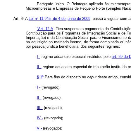
Parágrafo único. O Reintegra aplicado às microempre
Microempresas e Empresas de Pequeno Porte (Simples Nacion
Art. 4º A
Lei nº 11.945, de 4 de junho de 2009
, passa a vigorar com a
“Art. 12-A
. Fica suspenso o pagamento da Contribuição
Contribuição para os Programas de Integração Social e de Fo
Importação) e da Contribuição Social para o Financiamento da
na aquisição no mercado interno, de forma combinada ou não,
por pessoa jurídica beneficiária, dos seguintes regimes:
I -
regime aduaneiro especial instituído pelo
art. 89 do 
II -
regime aduaneiro especial de tributação instituído p
§ 1º
Para fins do disposto no
caput
deste artigo, consi
I -
(revogado);
II -
(revogado);
III -
(revogado);
IV -
(revogado);
V -
(revogado);