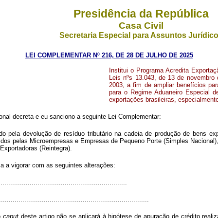
Presidência da República
Casa Civil
Secretaria Especial para Assuntos Jurídic
LEI COMPLEMENTAR Nº 216, DE 28 DE JULHO DE 2025
Institui o Programa Acredita Exporta
Leis nºs 13.043, de 13 de novembro 
2003, a fim de ampliar benefícios pa
para o Regime Aduaneiro Especial de 
exportações brasileiras, especialmen
nal decreta e eu sanciono a seguinte Lei Complementar:
izado pela devolução de resíduo tributário na cadeia de produção de bens 
vidos pelas Microempresas e Empresas de Pequeno Porte (Simples Nacional), 
Exportadoras (Reintegra).
sa a vigorar com as seguintes alterações:
................................................................
.............................................................................
o
caput
deste artigo não se aplicará à hipótese de apuração de crédito realiza