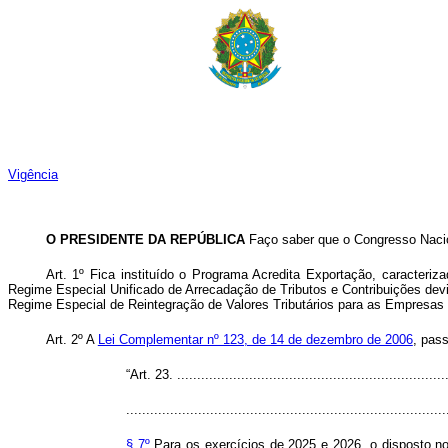
Vigência
O PRESIDENTE DA REPÚBLICA
Faço saber que o Congresso Nacio
Art. 1º Fica instituído o Programa Acredita Exportação, caracter
Regime Especial Unificado de Arrecadação de Tributos e Contribuições de
Regime Especial de Reintegração de Valores Tributários para as Empresas 
Art. 2º A
Lei Complementar nº 123, de 14 de dezembro de 2006
, pas
“Art. 23. .....................................................................
................................................................................
§ 7º
Para os exercícios de 2025 e 2026, o disposto n