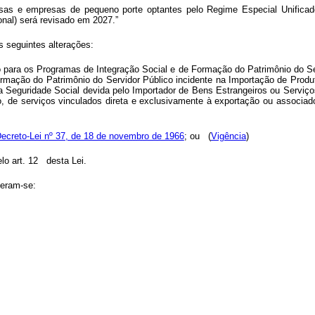
sas e empresas de pequeno porte optantes pelo Regime Especial Unificad
al) será revisado em 2027.”
s seguintes alterações:
 para os Programas de Integração Social e de Formação do Patrimônio do Ser
rmação do Patrimônio do Servidor Público incidente na Importação de Produ
 Seguridade Social devida pelo Importador de Bens Estrangeiros ou Serviços
 de serviços vinculados direta e exclusivamente à exportação ou associados 
Decreto-Lei nº 37, de 18 de novembro de 1966
; ou
(
Vigência
)
elo art. 12 desta Lei.
deram-se: