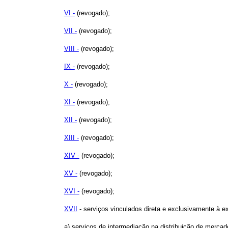
VI -
(revogado);
VII -
(revogado);
VIII -
(revogado);
IX -
(revogado);
X -
(revogado);
XI -
(revogado);
XII -
(revogado);
XIII -
(revogado);
XIV -
(revogado);
XV -
(revogado);
XVI -
(revogado);
XVII
- serviços vinculados direta e exclusivamente à ex
a) serviços de intermediação na distribuição de mercad