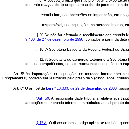
§ 8º A pessoa jurídica que não promover a exportação d
que trata o
caput
deste artigo, acrescidas de juros e multa de
I - contribuinte, nas operações de importação, em rela
II - responsável, nas aquisições no mercado interno, e
§ 9º Se não for efetuado o recolhimento das contribui
9.430, de 27 de dezembro de 1996
, contados a partir da data
§ 10. A Secretaria Especial da Receita Federal do Brasi
§ 11. A Secretaria de Comércio Exterior e a Secretaria
de suas competências, os atos normativos necessários à impl
Art. 5º As importações ou aquisições no mercado interno com a s
Complementar, poderão ser realizadas pelo prazo de 5 (cinco) anos, contad
Art. 6º O art. 59 da
Lei nº 10.833, de 29 de dezembro de 2003
, passa
“Art. 59
. A responsabilidade tributária relativa aos t
aquisições no mercado interno, fica atribuída ao adquirente d
................................................................................
§ 1º-A
. O disposto neste artigo aplica-se também quando