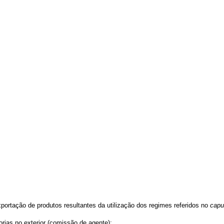
portação de produtos resultantes da utilização dos regimes referidos no
capu
orias no exterior (comissão de agente);