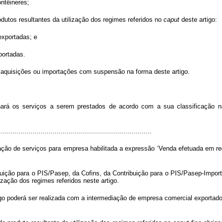
ntêineres;
dutos resultantes da utilização dos regimes referidos no
caput
deste artigo:
exportadas; e
portadas.
r aquisições ou importações com suspensão na forma deste artigo.
ionará os serviços a serem prestados de acordo com a sua classificação n
.............................................................................
tação de serviços para empresa habilitada a expressão ‘Venda efetuada em re
ibuição para o PIS/Pasep, da Cofins, da Contribuição para o PIS/Pasep-Impor
ização dos regimes referidos neste artigo.
tigo poderá ser realizada com a intermediação de empresa comercial exportado