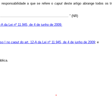
a responsabilidade a que se refere o
caput
deste artigo abrange todos os t
...................................................................... ” (NR)
2-A da Lei nº 11.945, de 4 de junho de 2009.
iso I no
caput
do art. 12-A da Lei nº 11.945, de 4 de junho de 2009
; e
blica.
*