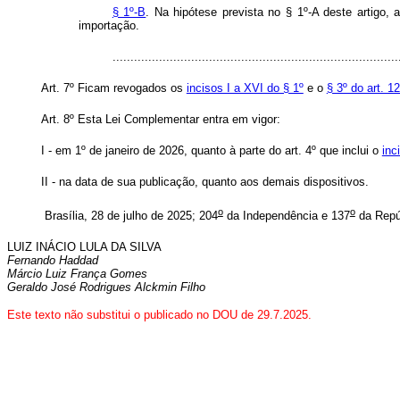
§ 1º-B
. Na hipótese prevista no § 1º-A deste artigo, 
importação.
...............................................................................
Art. 7º Ficam revogados os
incisos I a XVI do § 1º
e o
§ 3º do art. 1
Art. 8º Esta Lei Complementar entra em vigor:
I - em 1º de janeiro de 2026, quanto à parte do art. 4º que inclui o
inc
II - na data de sua publicação, quanto aos demais dispositivos.
o
o
Brasília, 28 de julho de 2025; 204
da Independência e 137
da Repú
LUIZ INÁCIO LULA DA SILVA
Fernando Haddad
Márcio Luiz França Gomes
Geraldo José Rodrigues Alckmin Filho
Este texto não substitui o publicado no DOU de 29.7.2025.