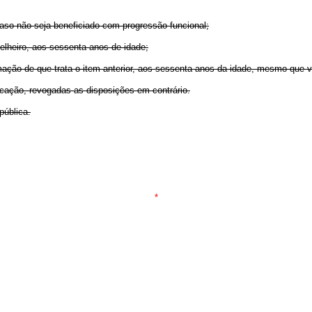
caso não seja beneficiado com progressão funcional;
selheiro, aos sessenta anos de idade;
formação de que trata o item anterior, aos sessenta anos da idade, mesmo que
icação, revogadas as disposições em contrário.
pública.
*