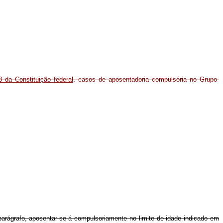
3 da Constituição federal
, casos de aposentadoria compulsória no Grupo-
arágrafo, aposentar-se-á compulsoriamente no limite de idade indicado em