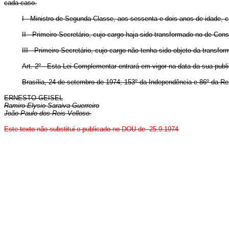
cada caso.
I - Ministro de Segunda Classe, aos sessenta e dois anos de idade, 
II - Primeiro-Secretário, cujo cargo haja sido transformado no de Con
III - Primeiro-Secretário, cujo cargo não tenha sido objeto da trans
Art. 2º - Esta Lei Complementar entrará em vigor na data da sua publ
Brasília, 24 de setembro de 1974; 153º da Independência e 86º da Re
ERNESTO GEISEL
Ramiro Elysio Saraiva Guerreiro
João Paulo dos Reis Velloso.
Este texto não substitui o publicado no DOU de 25.9.1974