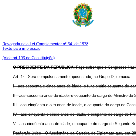
Revogada pela Lei Complementar nº 34, de 1978
Texto para impressão
(Vide art 103 da Constituição)
O PRESIDENTE DA REPÚBLICA:
Faço saber que o Congresso Nacio
Art. 1º - Será compulsoriamente aposentado, no Grupo-Diplomacia:
I - aos sessenta e cinco anos de idade, o funcionário ocupante do car
II - aos sessenta anos de idade, o ocupante do cargo de Ministro de
III - aos cinqüenta e oito anos de idade, o ocupante do cargo de Cons
IV - aos cinqüenta e cinco anos de idade, o ocupante do cargo de Pri
V - aos cinqüenta anos de idade, o ocupante do cargo de Segundo-Sec
Parágrafo único - O funcionário da Carreira de Diplomata que, em 2