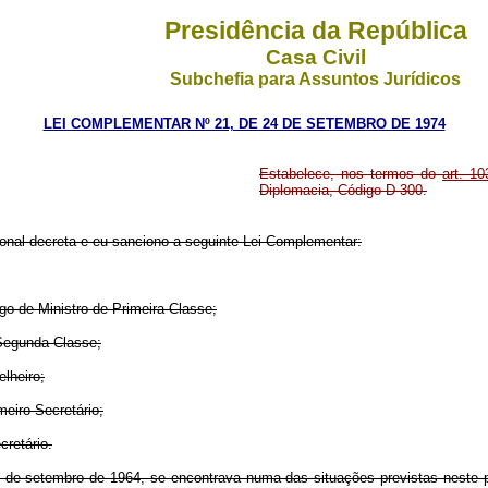
Presidência da República
Casa Civil
Subchefia para Assuntos Jurídicos
LEI COMPLEMENTAR Nº 21, DE 24 DE SETEMBRO DE 1974
Estabelece, nos termos do
art. 10
Diplomacia, Código D-300.
nal decreta e eu sanciono a seguinte Lei Complementar:
go de Ministro de Primeira Classe;
 Segunda Classe;
elheiro;
meiro-Secretário;
retário.
8 de setembro de 1964, se encontrava numa das situações previstas neste p