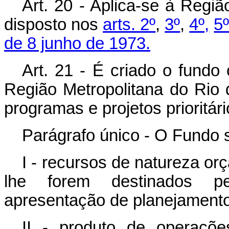
Art. 20 - Aplica-se à Regiã
disposto nos
arts. 2º
,
3º
,
4º,
5
de 8 junho de 1973.
Art. 21 - É criado o fundo
Região Metropolitana do Rio d
programas e projetos prioritár
Parágrafo único - O Fundo s
I - recursos de natureza or
lhe forem destinados pe
apresentação de planejament
II - produto de operaçõe