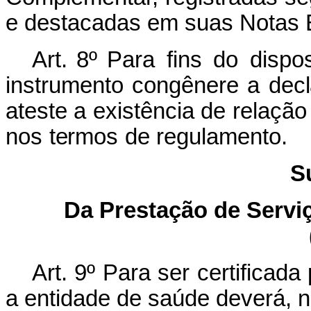
e destacadas em suas Notas E
Art. 8º P
ara
f
i
ns
do
d
i
sp
o
i
nst
r
ume
n
to
co
n
g
ê
n
e
re a
d
e
c
l
a
te
s
te
a
e
x
i
stê
n
c
i
a
de
re
l
aç
ã
o
n
os
t
e
rmos
de regulamento.
S
Da Prestação de Servi
Art. 9º Para ser certificad
a entidade de saúde deverá, 