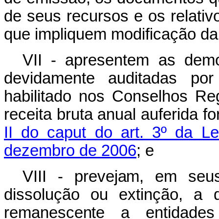
de seus recursos e os relativ
que impliquem modificação da 
VII - apresentem as demo
devidamente auditadas por 
habilitado nos Conselhos Re
receita bruta anual auferida fo
II do
caput
do art. 3º da Le
dezembro de 2006
; e
VIII - pre
v
ej
a
m,
em
se
u
d
i
sso
l
uç
ã
o
o
u e
x
t
i
nç
ã
o,
a
r
e
ma
n
esc
e
n
te
a
e
n
t
i
d
a
d
e
s