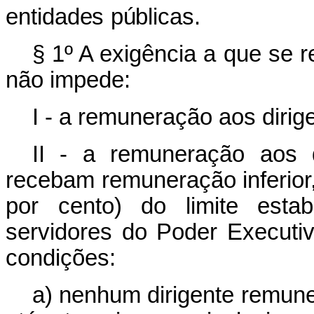
e
n
t
i
d
a
d
e
s
p
ú
b
li
cas.
§ 1º A exigência a que se r
não impede:
I - a remuneração aos dirige
II - a remuneração aos d
recebam remuneração inferior,
por cento) do limite esta
servidores do Poder Executiv
condições:
a) nenhum dirigente remune