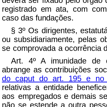
deverá
ser
f
i
x
a
d
o
p
e
l
o
ór
g
ão
r
e
g
i
s
t
ra
d
o
e
m
ata,
c
o
m
c
o
m
caso
d
a
s
f
u
n
d
a
çõ
e
s.
§ 3º Os dirigentes, estatu
ou subsidiariamente, pelas ob
se
compro
v
a
d
a
a oc
o
rrê
n
c
i
a
Art. 4º A imunidade de 
abrange
a
s co
n
tr
i
b
u
i
çõ
e
s
s
o
do caput
do art. 195 e no a
re
l
ati
v
as
a
e
n
t
i
d
a
de
b
e
n
e
f
i
ce
aos
empregados e demais seg
não se estende a outra pesso