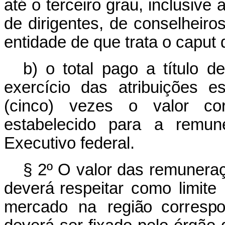
até o terceiro grau, inclusive 
de dirigentes, de conselheiro
entidade de que trata o
caput
d
b) o total pago a título d
exercício das atribuições es
(cinco) vezes o valor corr
estabelecido para a remun
Executivo federal.
§
2º
O
v
a
l
or
d
a
s
r
e
mu
n
e
r
a
d
e
v
erá res
p
e
i
tar
c
o
mo
li
m
i
te
mercado
na
r
e
g
i
ã
o cor
r
es
p