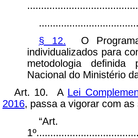
........................................
...................................
§ 12.
O Programa p
individualizados para co
metodologia definida 
Nacional do Ministério 
Art. 10. A
Lei Complemen
2016
, passa a vigorar com as 
“Art.
1º.....................................