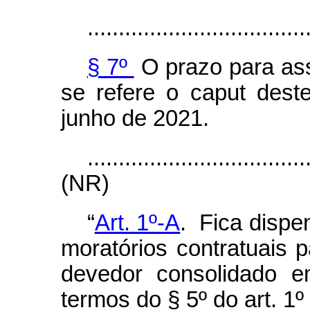
...................................
§ 7º
O prazo para ass
se refere o
caput
deste
junho de 2021.
...................................
(NR)
“
Art. 1º-A
. Fica dispe
moratórios contratuais 
devedor consolidado e
termos do § 5º do art. 1