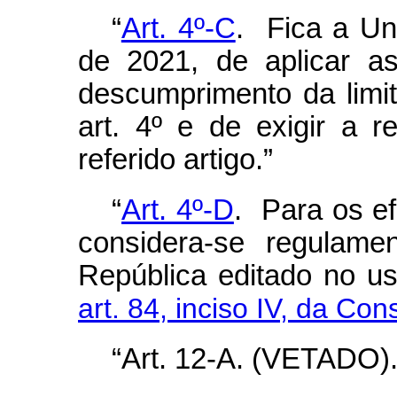
“
Art. 4º-C
. Fica a Un
de 2021, de aplicar a
descumprimento da limi
art. 4º e de exigir a r
referido artigo.”
“
Art. 4º-D
. Para os ef
considera-se regulame
República editado no u
art. 84, inciso IV, da Con
“Art. 12-A. (VETADO).