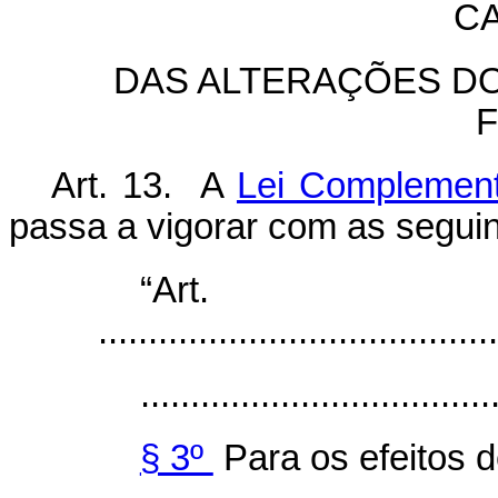
CA
DAS ALTERAÇÕES D
Art. 13. A
Lei Complement
passa a vigorar com as seguin
“Ar
........................................
...................................
§ 3º
Para os efeitos 