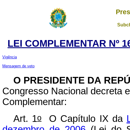
Pres
Subch
LEI COMPLEMENTAR Nº 16
Vigência
Mensagem de veto
O PRESIDENTE DA REP
Congresso Nacional decreta e
Complementar:
o
Art. 1
O Capítulo IX da
dezembro de 2006
(Lei do S