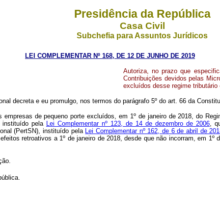
Presidência da República
Casa Civil
Subchefia para Assuntos Jurídicos
LEI COMPLEMENTAR Nº 168, DE 12 DE JUNHO DE 2019
Autoriza, no prazo que especifi
Contribuições devidos pelas Mic
excluídos desse regime tributário
al decreta e eu promulgo, nos termos do parágrafo 5º do art. 66 da Constit
s empresas de pequeno porte excluídos, em 1º de janeiro de 2018, do Regim
instituído pela
Lei Complementar nº 123, de 14 de dezembro de 2006
, q
al (PertSN), instituído pela
Lei Complementar nº 162, de 6 de abril de 20
 efeitos retroativos a 1º de janeiro de 2018, desde que não incorram, em 1º
ção.
ública.