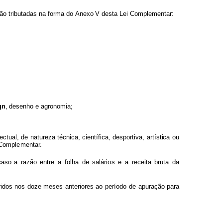
ão tributadas
n
a
f
or
m
a
do
Anexo
V
d
esta
Lei C
o
m
p
l
e
m
enta
r
:
gn
,
d
e
senho
e
agr
o
n
o
m
ia;
e
ctual,
de
natureza
técnic
a
,
cientí
f
ica, desport
i
v
a, artíst
i
ca
ou
Co
m
pl
e
men
t
ar.
ca
s
o a
razão
entre
a
f
olha
de
salári
o
s
e
a
rec
e
ita
bruta
da
ridos nos
doze
m
eses
a
nteriores
a
o
per
í
odo
d
e
apuração
para