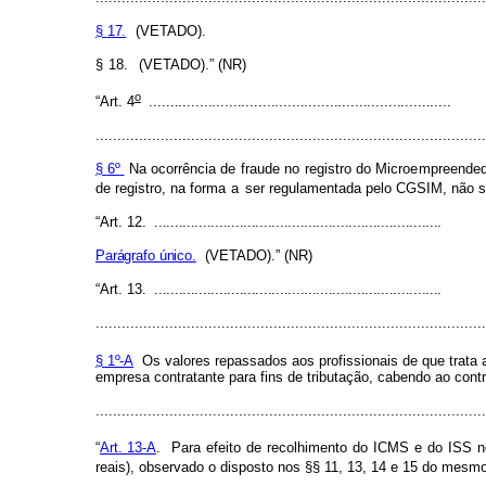
§
17.
(VETADO).
§
18.
(VETADO).” (NR)
o
“Art.
4
........................................................................
.........................................................................................
§
6º
Na
oc
o
rrência de
f
raude
no
regi
s
tro do
Micro
e
mpreende
de registro, na
f
orma
a
ser regul
a
m
en
t
ada p
e
lo CGSIM, n
ã
o 
“Art.
12.
.......................................................................
Parágra
f
o único.
(VETADO).” (
N
R)
“Art.
13.
.......................................................................
..........................................................................................
§ 1º-A
Os valores repassados aos profissionais de que trata
empresa contratante para fins de tributação, cabendo ao contr
.........................................................................................
“
Art. 13-A
. Para efeito de recolhimento do ICMS e do ISS no
reais), observado o disposto nos §§ 11, 13, 14 e 15 do mesmo 