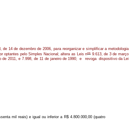
3
, de 14 de dez
e
m
bro
d
e
2006,
p
ar
a
reorganiz
a
r e
s
i
mp
l
i
f
icar
a
m
e
t
odolo
g
ia
os
or optantes
pelo
S
i
mples
Nacional; altera
as
Leis
n
9.613, de
3
de
m
ar
ç
o
o
de
2011,
e
7.998,
de
11
de
j
a
neiro
de 1990;
e
rev
o
ga
dis
p
osit
i
vo da Lei
ssenta
m
il reais)
e igual
ou
in
f
erior
a
R$
4.800.000,
0
0 (quat
r
o