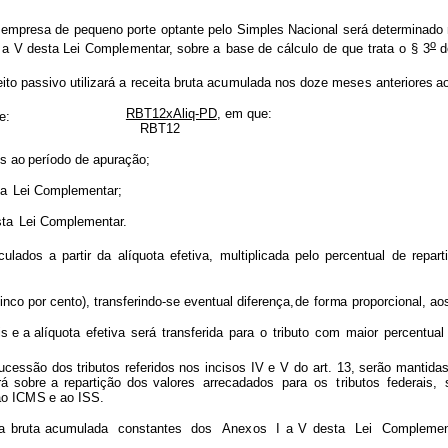
 empresa de
pequ
e
no
porte
optante
pelo
Simples
Naci
o
nal
s
erá dete
r
m
inado
o
a
V desta
Lei
Co
m
pl
e
men
t
ar, sobre
a
base
de
c
á
l
culo
de
que
trata
o
§
3
d
eito passivo
utilizará
a
r
e
ceita
bru
t
a
ac
u
mulada nos
doze
mes
e
s anteriores
a
RBT12xAliq-PD
, em que:
e:
RBT12
es ao
perío
d
o
de
apuraç
ão
;
ta
Lei C
o
m
pl
e
m
e
ntar;
sta
Lei C
o
m
pl
e
m
e
ntar.
culados a partir
da
alíquota
e
f
etiva,
m
u
l
tiplica
d
a pelo
percentual
de
repart
inco por cento), transferindo-se eventual diferença
,
de
f
o
r
m
a
p
r
oporcio
na
l, ao
is e
a alíquo
t
a
e
f
etiva
será
t
r
ans
f
erida
para
o
tri
b
u
t
o
c
o
m
m
a
i
or
percen
t
u
al
ucessão dos
tribut
o
s
re
f
eridos
n
os
incisos
IV
e
V
do
a
r
t.
13,
serão
mantid
a
rá
sobre
a
rep
a
rtição
d
os valores
a
r
recadad
o
s
p
a
ra
os
t
ributos
f
ederais,
ao
IC
M
S
e
ao
I
S
S.
a
bruta ac
u
m
ulada
c
onstant
e
s
dos
Ane
x
os
I a V desta
Lei
Co
m
pl
e
me