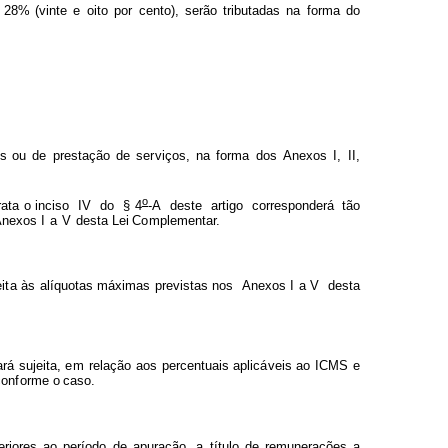
2
8
% (vinte
e
oito
por
cen
to
),
serão
trib
u
tadas
na
f
o
r
m
a
do
is ou
de
prestação
d
e
se
r
viços,
na
f
or
m
a
dos
A
nexos
I,
II,
o
ra
t
a o inciso
I
V
do
§ 4
-A
deste
ar
t
igo
cor
r
e
s
ponderá
tão
Anexos
I
a
V
des
t
a Lei
C
o
m
p
le
m
entar.
ei
t
a às alíquot
a
s
m
á
xi
m
a
s previst
a
s nos
An
e
xos I a V
des
t
a
a
r
á sujeita,
e
m
relação
aos
percentua
i
s aplic
á
veis
ao
IC
M
S
e
con
f
orme o
caso.
eriores
ao
período
d
e
apuração,
a
títu
l
o
de
remuneraçõ
e
s a