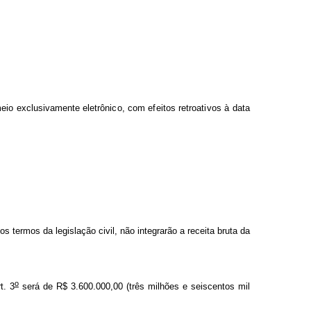
m
eio
e
x
clusiv
a
m
e
nte eletrôni
c
o, c
o
m
e
fe
itos
retroat
i
vos
à
da
t
a
os termos da legislação civil, não integrarão a receita bruta da
o
t. 3
será de R$ 3.600.000,00 (três milhões e seiscentos mil