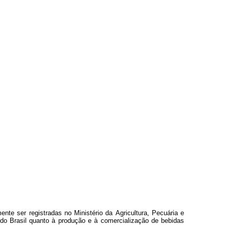
m
en
t
e ser
registradas
no Ministério da
A
gricultura, Pe
c
uária e
d
o Brasil
qua
n
to
à
pr
o
du
ç
ão
e
à
c
o
m
er
c
ialização de
bebidas