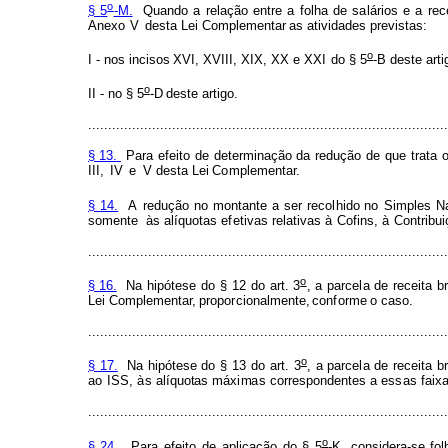
o
§
5
-M.
Qu
a
ndo a
rel
a
ção
entre
a
f
olha
de
s
al
ários
e
a
rec
A
n
exo
V
d
es
t
a Lei
C
o
m
p
le
m
entar
a
s
a
tividades
p
r
evistas:
o
I
-
nos
inc
i
sos
X
VI, XVIII, XIX, XX
e
XXI do
§
5
-B
de
st
e
art
o
II
-
no
§
5
-D
deste
a
r
tigo.
..........................................................................................
§
13.
Para
e
f
eito
de
d
ete
r
m
inação da
r
eduç
ã
o
de
q
ue
tra
t
a
III,
IV
e
V desta
Lei
Co
m
pl
e
men
t
ar.
§
14.
A
redução
no
montante a
ser
reco
l
hido
no
S
i
mples
N
s
o
m
e
n
te
às alíquo
t
as
e
f
etivas
relat
i
vas
à
C
o
f
ins,
à
C
o
ntri
b
ui
..........................................................................................
o
§
16.
Na
hip
ó
tese do
§
12
do
art.
3
,
a
parce
l
a
de
receita
b
L
ei C
o
m
pl
e
m
e
ntar,
pr
o
po
r
ciona
l
m
ent
e
,
con
f
o
r
m
e
o
caso.
..........................................................................................
o
§
17.
Na
hip
ó
tese do
§
13
do
art.
3
,
a
parce
l
a
de
receita
b
a
o
ISS,
à
s alíquo
t
as máx
i
m
a
s
c
orrespond
e
ntes a es
s
as
f
a
i
xa
..........................................................................................
o
§
24
.
Para
e
f
eito
de
aplicação do § 5
-K, considera-se fol