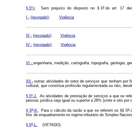
o
§ 5
º
-I
.
S
e
m
preju
í
zo
do
disp
o
sto
n
o
§ 1
do
art.
1
7
de
I
-
(revog
a
do)
;
Vigência
..........................................................................................
III
-
(revog
a
do)
;
Vigência
IV
-
(revog
a
do)
;
Vigência
..........................................................................................
VI -
engenharia, medição, cartogra
f
ia, topogra
f
ia, geolog
i
a, ge
..........................................................................................
XII -
outras ativ
i
da
d
es do setor de serv
i
ços
que
tenh
a
m
p
or
f
cu
l
tural,
q
ue
const
i
tua
p
ro
f
issão
regul
a
m
e
ntada ou
n
ã
o, desd
§
5
º
-J.
As
ativ
i
dades
de
prestação
de
serviç
o
s
a
que se re
f
p
e
ssoa
juríd
i
ca seja
igual
o
u
super
i
or
a
28%
(vinte
e
oito
por
o
o
§
5
-K.
Para
o
cálculo
da
razão
a
que
se
re
f
e
r
em os
§§
5
-
f
ins
d
e enquadr
a
m
e
nto
no
r
eg
i
m
e
tribu
t
ár
i
o
do
S
i
mp
l
es
Nacion
o
§
5
-L.
(VETADO).