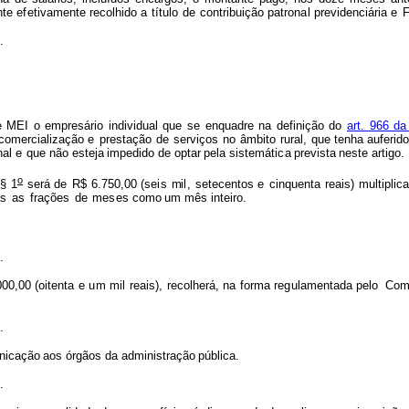
nte e
f
etiv
a
m
e
nte recolhido
a
títu
l
o
de
contribuição
patr
o
n
a
l
previdenciár
i
a e
.
e
MEI
o empresário
indiv
i
d
ual que
se
en
q
uadre
na
de
f
inição
do
a
rt.
966
da
c
o
m
ercializa
ç
ão e
pr
e
stação
de
ser
v
iç
o
s
no
âmbito
rural, que tenha auferid
al e
q
u
e não
esteja
i
mpedido
de optar
pela
s
i
st
e
m
áti
c
a
p
revista
neste
artigo.
o
§
1
se
r
á de
R$
6.750,00
(se
i
s
m
i
l
,
setecentos e
cin
qu
enta
reais)
m
ultip
l
ica
as
as
f
rações
de
m
es
es c
o
m
o
u
m
mês
inte
i
ro.
.
000,00
(
oitenta
e
u
m
mil
reais
)
,
recolhe
r
á,
na
f
or
m
a
re
g
ul
a
m
en
ta
da pelo
C
o
m
.
nicação
aos
ó
r
gã
o
s
da
a
d
m
in
i
stração
pú
b
lica.
.