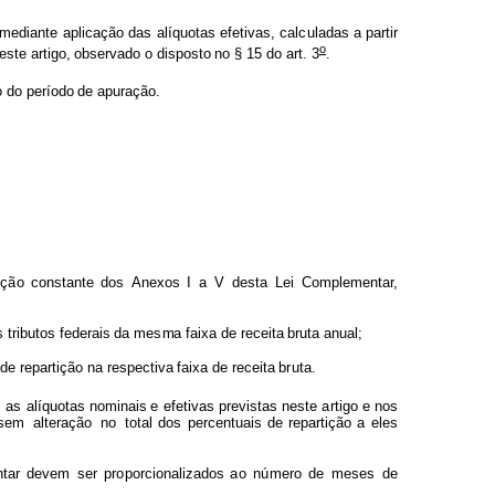
m
e
d
iante
aplicação
das
alíquo
t
as e
f
etivas,
cal
c
uladas
a partir
o
este
artigo,
obser
v
ado
o
d
ispos
t
o
no
§
1
5
do
art.
3
.
o do
per
í
o
d
o
de
apuraç
ã
o.
iç
ã
o constan
t
e
dos
Anexos
I
a
V
desta
Lei
Co
m
p
l
e
m
e
ntar,
s
tri
b
ut
o
s
f
ederais
da
m
es
m
a
f
aixa
de
rece
i
ta
bruta
a
n
ual;
 de
repartição
na
respe
c
tiva
f
aixa
de
receita
b
r
u
ta.
s
a
s alíquo
t
as
n
o
minais
e
e
f
etivas
pre
v
ist
a
s
neste
a
rtigo
e
nos
s
e
m
a
lteração
no
tot
a
l dos
percentuais
de rep
a
rtição
a
eles
n
tar dev
e
m
s
e
r
pr
o
porcio
n
alizados
a
o
n
ú
mero
d
e
m
eses
de