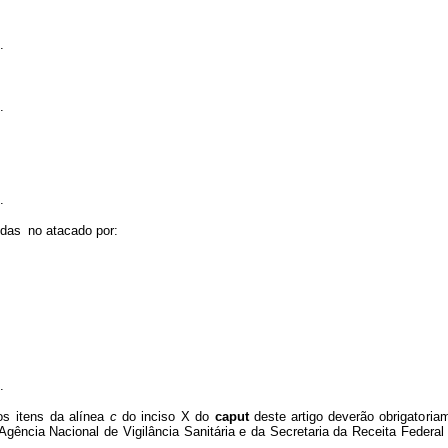
.
.
.
idas
n
o atacado
po
r
:
.
os
ite
n
s
da alínea
c
do
inciso
X
do
caput
deste
art
i
go
d
everão
obrigat
o
ri
a
Ag
ê
nc
i
a Nacional
de
Vig
i
lância
Sanitária
e
da
Secreta
r
ia
da
Receita
Federal