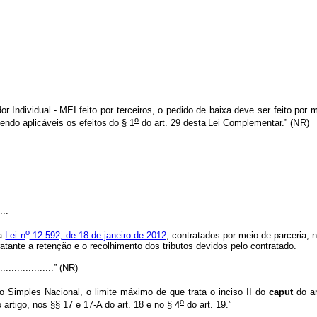
....
d
or Individual - MEI
f
eito
por
terceiro
s
,
o
ped
i
do
de
baixa
de
v
e
s
er
f
eito por
o
sen
d
o aplicáveis
o
s
e
f
eitos
d
o
§
1
do
art.
29
desta
L
ei
C
o
m
pl
e
mentar.”
(
N
R)
...
o
 a
Lei n
12.592, de 18 de janeiro de 2012
, contratados por meio de parceria, n
atante a retenção e o recolhimento dos tributos devidos pelo contratado.
....................”
(
NR)
 Simples Nacional, o limite máximo de que trata o inciso II do
caput
do ar
o
artigo, nos §§ 17 e 17-A do art. 18 e no § 4
do art. 19.”