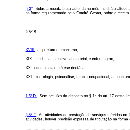
o
§
3
Sobre
a
recei
t
a
br
u
ta
au
f
erida
no
m
ês inc
i
dirá
a
alí
q
uot
na
f
or
m
a regul
a
m
ent
a
da
pe
l
o
C
omitê
G
e
stor,
sobre a receita
..........................................................................................
o
§
5
-B.
.........................................................................
..........................................................................................
XVIII
-
ar
q
uitetura
e
u
rbani
s
m
o;
XIX
-
m
e
d
icina,
i
n
clu
s
ive
laborato
r
ial,
e
en
f
e
r
m
a
g
e
m
;
XX
-
od
o
ntologia
e
p
r
ótese
dentár
i
a;
XXI
-
psi
c
o
l
ogia,
p
s
icanálise,
ter
a
pia
oc
u
pacional, ac
u
puntura
..........................................................................................
o
§
5
º
-D.
S
e
m
p
r
ejuízo
do
dispo
s
to no
§
1
do
art.
17
desta
Le
..........................................................................................
§
5
º
-F.
As
at
i
vidades
d
e
prestação
de
servi
ç
os
re
f
eridas no
ati
v
idad
e
s, houver
prev
i
são
expr
e
s
sa
de
tributaç
ã
o
na
f
or
m
a
..........................................................................................