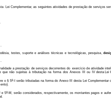
s
ta
Lei C
o
m
pl
e
m
e
ntar, as
se
g
uintes
ativid
a
des
de
p
r
estação
de
serviç
o
s
se
r
.
..
odésia,
t
e
stes,
s
upo
r
te
e
anális
e
s
técnic
a
s
e
tecnológ
i
cas,
pe
s
qui
s
a
,
desi
..
inalidade a prestaç
ã
o
de serviç
o
s decor
r
entes do
ex
e
r
c
ício
d
e ativida
d
e
intel
e
que
não
sujeit
a
s
à
tribu
t
ação
na
f
orma
dos
A
nexos
III
ou
I
V desta
Lei
o
ere
o
§
5
-I
serão
tri
b
utadas
n
a
f
or
m
a
do
A
n
exo
III
desta
Lei
C
o
mpl
e
m
entar
c
ento).
o
J
e
5
-M, serão
consi
d
erados,
re
spectiv
a
m
e
n
te, os
mo
n
tantes
pag
o
s
e
au
f
e
a
l
.