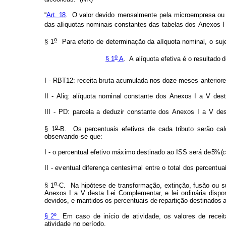
“
Art. 18
. O
v
alor d
e
vido
m
ensa
l
mente
p
e
la micro
e
m
p
r
esa ou
das
al
í
quotas
no
m
i
nais
co
n
stantes d
a
s
t
abelas
dos
A
nexos
I
o
§
1
Para
e
f
eito
de
dete
r
m
inação
d
a
alíqu
o
ta
n
o
m
inal,
o
suj
o
§
1
A
.
A
alíq
u
ota
e
f
etiva
é
o
resul
t
ado
d
I
-
RBT12:
receita
br
u
ta
acumulada
nos
d
oze
m
e
s
es
anterior
II
-
Aliq:
alí
q
uota
n
o
m
i
nal
const
a
nte
dos
A
nexos
I
a
V
de
s
III
-
PD:
parcela
a
d
e
duzir
constante
d
o
s
A
nexos
I
a
V
de
o
§
1
-B.
Os
percentuais
e
f
etivos
de
cada
trib
u
to
serão
cal
observa
n
d
o-
s
e que:
I
-
o
percentual
e
f
etivo
m
á
xi
m
o
de
s
tinado
ao
I
SS
s
erá
d
e 5% (
c
II
-
e
v
entual
di
f
erença
centes
i
mal
e
n
tre
o
to
t
al
dos
percen
t
ua
o
§
1
-C.
Na
hipótese
de
trans
f
or
m
aç
ã
o, extin
ç
ão,
f
usão
ou
s
Anex
o
s
I
a
V desta
Lei
Co
m
pl
e
m
e
n
t
ar,
e
lei
ordi
n
ária
dis
po
devidos,
e
m
a
ntidos
os perc
e
ntua
i
s de
repartição
destin
a
d
o
s
§
2º
E
m
caso
de
iníc
i
o
de
a
tividad
e
, os
va
l
ores
de
receit
a
tividade
no período.