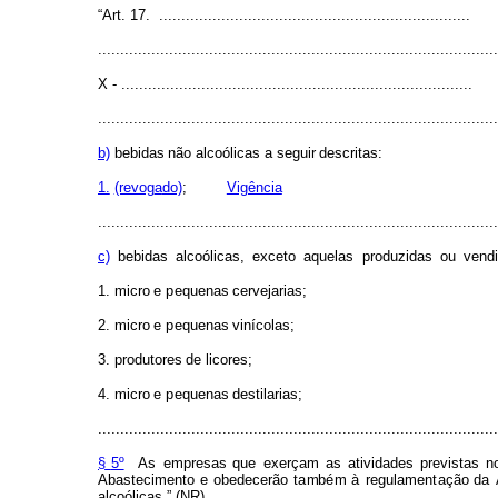
“Art.
17. ......................................................................
..........................................................................................
X - ...............................................................................
..........................................................................................
b)
bebidas
não
alc
o
óli
c
as
a
seguir
descrita
s
:
1.
(revog
a
do)
;
Vigência
..........................................................................................
c)
bebidas
a
l
coólica
s
,
exceto
aquel
a
s
prod
uz
idas
ou
ve
n
d
1.
m
icro
e
p
equenas
c
e
rvejarias;
2.
m
icro
e
p
equenas
v
i
nícolas;
3.
produto
r
es
de
li
c
ore
s
;
4.
m
icro
e
p
equenas
d
e
stilarias;
..........................................................................................
§
5º
As
e
m
presas
que
exerç
a
m
as
atividad
e
s
previstas
n
Abastec
i
m
e
nto
e
obe
d
ecerão
t
a
m
b
é
m
à
reg
u
lamen
t
ação da
alcoólic
a
s
.
” (NR)