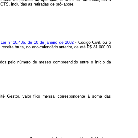
FG
T
S, incluídas
as
retirad
a
s
d
e
pr
ó
-labore.
L
ei nº
10.406, de
1
0
d
e janeiro de
2
002
- Código Civil, ou
o
o receita bruta, no ano-calendário
ant
e
rior,
de
até
R$
81.000
,
00
d
os pelo
n
ú
m
ero
de
m
es
e
s
co
m
p
r
eendido
e
n
tre
o
início
da
itê
Gestor,
valor
f
ixo
m
e
n
sal
c
or
respondente
à
s
o
m
a
d
as