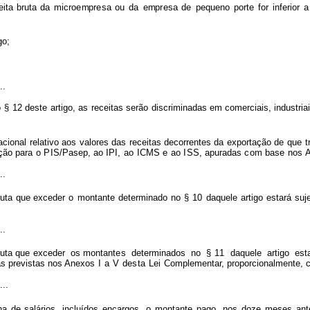
eita
bruta da
m
i
cro
e
m
pr
e
sa
ou
d
a
e
m
p
r
esa
de
pequ
e
no
porte
f
or
in
f
erior
a
igo;
..
o
§
12 deste
artigo, as
receitas
serão
discr
i
m
inad
a
s
em
c
o
merciais,
in
d
ustri
a
a
cional relativo
aos
v
alores
d
a
s
receitas
decor
r
entes
da
exportação
de
que
t
ção
para
o
P
IS/Pa
s
e
p
, ao
IPI,
ao
ICMS
e
ao
I
SS,
ap
u
radas
co
m
base
nos
..
ru
t
a
que exceder
o
m
o
n
tante
d
e
te
r
m
inado
n
o
§
10
da
q
uele
artigo
es
t
ará
suj
..
ru
t
a
que exceder
os montan
t
e
s
dete
r
m
ina
d
os
no
§
1
1
daquele
a
r
tigo
es
t
s previst
a
s
n
os Anexos
I
a
V
de
s
ta
L
e
i
C
o
m
pl
e
m
e
ntar,
pro
p
orciona
l
m
e
n
te,
...
ha de salários,
incluíd
o
s en
c
argos, o
m
ont
a
nte p
ag
o,
nos
d
oze
mes
e
s ant