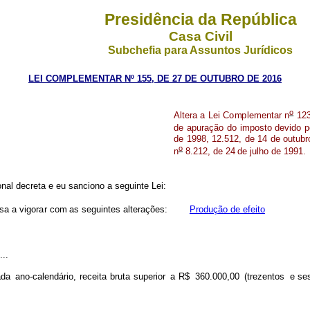
Presidência da República
Casa Civil
Subchefia para Assuntos Jurídicos
LEI COMPLEMENTAR Nº 155, DE 27 DE OUTUBRO DE 2016
o
Altera a
Lei C
o
m
pl
e
m
e
ntar n
12
de
apu
r
ação
do
i
m
posto
de
vido
p
de
1
9
98,
1
2.512,
de
14
de outubr
o
n
8.212,
de 24
de
julho
de
19
9
1.
al decreta e eu sanciono a seguinte Lei:
sa
a
v
i
gor
a
r c
o
m
as
se
g
uintes
a
l
ter
a
ções:
Produção de efeito
...
a
d
a
an
o
-calendário, recei
t
a bruta superior
a R$
3
60.000
,
00
(tre
z
entos
e se
...