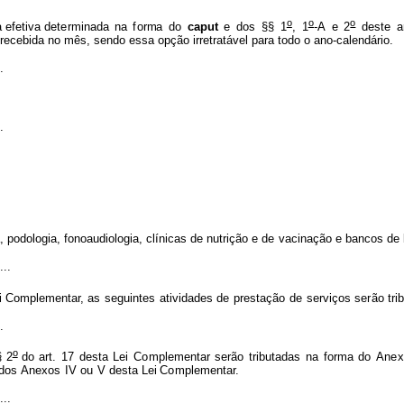
o
o
o
a
e
f
etiva dete
r
m
inada
na
f
or
m
a
do
caput
e
d
o
s
§§
1
,
1
-A
e
2
deste
a
 recebida no mês, sendo essa opção irretratável para todo o ano-calendário
.
.
.
, podologia,
f
onoaudio
l
ogia, clínicas de nut
r
ição e de
vacinação e bancos
de
...
i C
o
m
pl
e
m
e
ntar, as
se
g
uintes
ativid
a
des
de
p
r
estação
de
serviç
o
s
se
r
ão tri
.
o
§
2
do art.
17
desta
Lei
C
o
mpl
e
m
entar
serão
tr
i
bu
t
adas
na
f
or
m
a
do
An
e
x
d
os
Ane
x
os
IV
ou
V desta
Lei
Co
m
pl
e
men
t
ar.
...