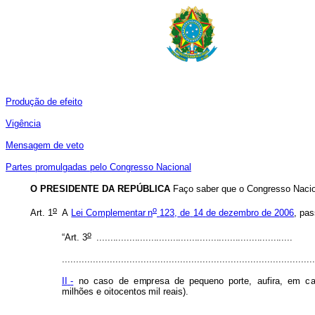
Produção de efeito
Vigência
Mensagem de veto
Partes promulgadas pelo Congresso Nacional
O PRESIDENTE DA REPÚBLICA
Faço saber que o Congresso Nacion
o
o
Art. 1
A
Lei
C
o
mpl
e
m
e
ntar
n
1
2
3,
de
14
d
e
dez
e
m
bro
de
2
006
,
p
as
o
“Art.
3
........................................................................
..........................................................................................
II
-
no
caso
d
e
e
m
p
r
esa
de
pequ
e
no
porte,
au
f
ira,
em
c
m
i
l
hões
e
o
itocent
o
s
mil
reais).
..........................................................................................