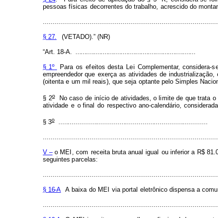
pes
s
o
a
s
f
ísicas
decorrentes
do
trabalho,
acres
c
ido
d
o
m
ont
a
..........................................................................................
§
27.
(VETADO).” (NR)
“Art.
1
8
-A.
..................................................................
§
1º
Para
os
e
f
eitos
d
e
sta
L
e
i
C
o
mpl
e
m
e
ntar, consider
a
-
s
empreende
d
or que
exerça
as
ativida
d
e
s
de
in
d
ustria
l
i
z
aç
ã
o, 
(oitenta
e
u
m
m
i
l
reai
s
),
que
seja
optante
pelo
Si
m
p
l
es
Nacion
o
§
2
No
caso
de início
de
ativi
d
ades,
o
l
i
mite
de
que
trata
o
atividade
e
o
f
inal
do
respectivo
a
no
-calendário,
c
onsider
a
d
o
§
3
..............................................................................
..........................................................................................
V –
o ME
I
, c
o
m
re
ceita bruta anual ig
u
al
ou in
f
erior a R$ 81.
seguintes
p
arcelas:
..........................................................................................
§
16-A
A
ba
i
xa
d
o
MEI
via
po
r
tal
e
letrônico di
s
pensa
a c
o
m
u
..........................................................................................