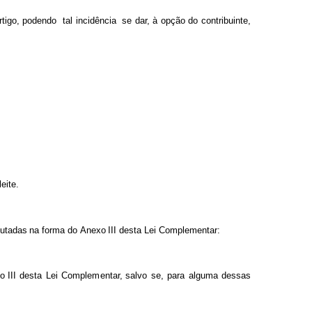
rtig
o
, podendo
t
al inci
d
ênc
i
a
se dar, à opção
do contribu
i
nte,
l
e
ite.
butadas
n
a
f
or
m
a
do
Anexo
III
d
esta
Lei C
o
m
p
l
e
m
enta
r
:
o III
desta
Lei
C
o
m
pl
em
entar,
salvo
se,
para
a
l
g
u
m
a
dessas