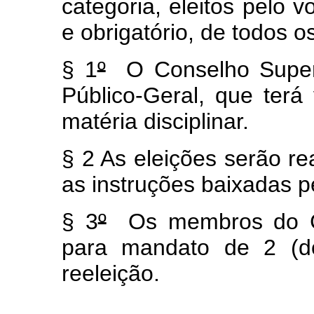
categoria, eleitos pelo v
e obrigatório, de todos o
§ 1
º
O Conselho Superio
Público-Geral, que terá
matéria disciplinar.
§ 2 As eleições serão r
as instruções baixadas p
§ 3
º
Os membros do Con
para mandato de 2 (do
reeleição.
.......................................