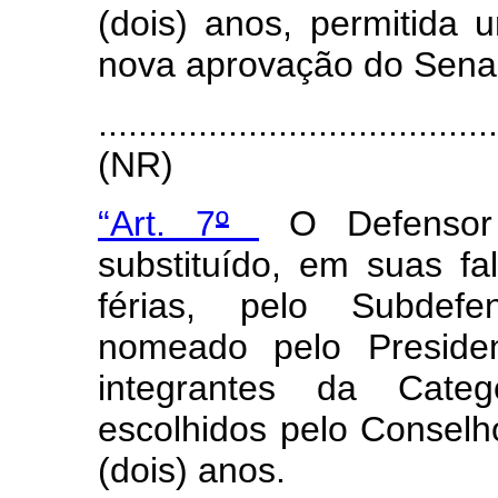
(dois) anos, permitida
nova aprovação do Sena
.......................................
(NR)
“Art. 7
º
O Defensor P
substituído, em suas fa
férias, pelo Subdefen
nomeado pelo Presiden
integrantes da Categ
escolhidos pelo Conselh
(dois) anos.