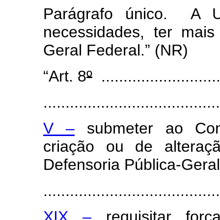
Parágrafo único. A U
necessidades, ter mai
Geral Federal.” (NR)
“Art. 8
º
............................
.......................................
V –
submeter ao Cons
criação ou de alteraç
Defensoria Pública-Geral
.......................................
XIX –
requisitar forç