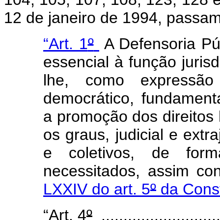
12 de janeiro de 1994, passam
“Art. 1
º
A Defensoria Púb
essencial à função juris
lhe, como expressão
democrático, fundamenta
a promoção dos direitos
os graus, judicial e extra
e coletivos, de form
necessitados, assim c
LXXIV do art. 5
º
da Const
“Art. 4
º
...........................