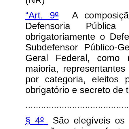
(NR)
“Art. 9
º
A composição
Defensoria Públic
obrigatoriamente o Defe
Subdefensor Público-G
Geral Federal, como
maioria, representantes 
por categoria, eleitos p
obrigatório e secreto de 
.......................................
§ 4
º
São elegíveis os 