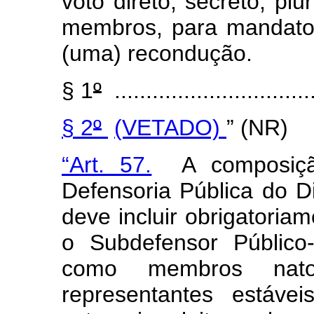
voto direto, secreto, plu
membros, para mandato 
(uma) recondução.
§ 1
º
................................
§ 2
º
(VETADO)
” (NR)
“Art. 57.
A composição
Defensoria Pública do Dis
deve incluir obrigatoria
o Subdefensor Público
como membros nato
representantes estáve