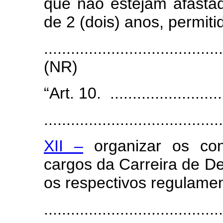
que não estejam afasta
de 2 (dois) anos, permiti
.......................................
(NR)
“Art. 10. ...........................
.......................................
XII –
organizar os con
cargos da Carreira de De
os respectivos regulamen
.......................................