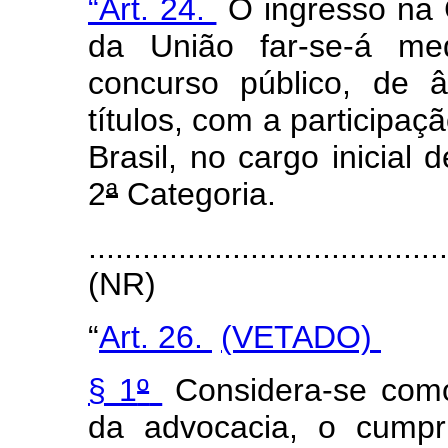
“Art. 24.
O ingresso na C
da União far-se-á me
concurso público, de 
títulos, com a particip
Brasil, no cargo inicial
2
ª
Categoria.
....................................
(NR)
“
Art. 26.
(VETADO)
§ 1
º
Considera-se como 
da advocacia, o cumpr