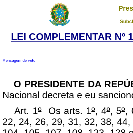
Pres
Subch
LEI COMPLEMENTAR Nº 1
Mensagem de veto
O PRESIDENTE DA REPÚ
Nacional decreta e eu sancio
Art. 1
º
Os arts.
1
º
, 4
º
, 5
º
, 
22, 24, 26, 29, 31, 32, 38, 44,
104, 105, 107, 108, 123, 128