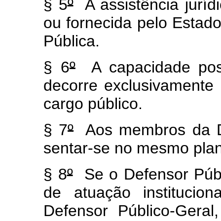
§ 5
º
A assistência jurídi
ou fornecida pelo Estado
Pública.
§ 6
º
A capacidade post
decorre exclusivament
cargo público.
§ 7
º
Aos membros da Def
sentar-se no mesmo plan
§ 8
º
Se o Defensor Públi
de atuação institucion
Defensor Público-Geral,