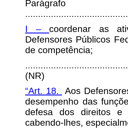
Parágra
.......................................
I –
coordenar as ati
Defensores Públicos Fe
de competência;
.......................................
(NR)
“Art. 18.
Aos Defensores
desempenho das funções
defesa dos direitos e 
cabendo-lhes, especialm