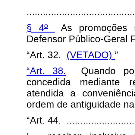
.......................................
§ 4
º
As promoções se
Defensor Público-Geral 
“Art. 32.
(VETADO)
”
“Art. 38.
Quando por 
concedida mediante re
atendida a conveniênc
ordem de antiguidade na
“Art. 44. ...........................