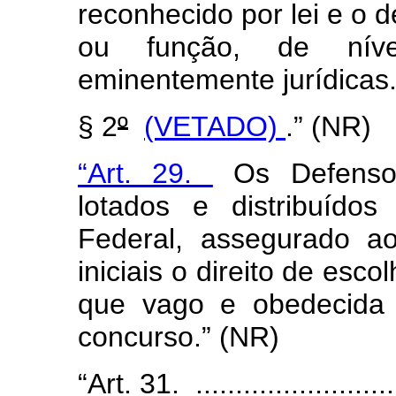
reconhecido por lei e o
ou função, de nível
eminentemente jurídicas
§ 2
º
(VETADO)
.” (NR)
“Art. 29.
Os Defensor
lotados e distribuídos
Federal, assegurado a
iniciais o direito de esc
que vago e obedecida 
concurso.” (NR)
“Art. 31. ...........................