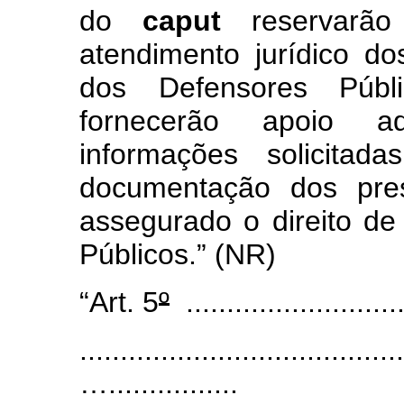
do
caput
reservarã
atendimento jurídico do
dos Defensores Púb
fornecerão apoio adm
informações solicita
documentação dos pres
assegurado o direito de
Públicos.”
(NR)
“Art. 5
º
.....................
........................................
…................