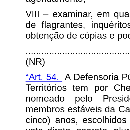
VIII – examinar, em qual
de flagrantes, inquéri
obtenção de cópias e p
.......................................
(NR)
“Art. 54.
A Defensoria Pú
Territórios tem por Ch
nomeado pelo Presid
membros estáveis da Carr
cinco) anos, escolhidos 