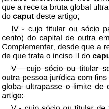
que a receita bruta global ultra
do
caput
deste artigo;
IV - cujo titular ou sócio
cento) do capital de outra e
Complementar, desde que a rece
de que trata o inciso II do
cap
V - cujo sócio ou titular 
outra pessoa jurídica com fins 
global ultrapasse o limite de 
artigo;
V - cujo sócio ou titular de