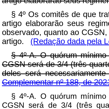
artigo elaborarão seus regime
§ 4º Os comitês de que trat
artigo elaborarão seus regim
observado, quanto ao CGSN, o
artigo.
(Redação dada pela L
§ 4º-A. O quórum mínimo 
CGSN será de 3/4 (três quar
deles será necessariamente 
Complementar nº 188, de 202
§ 4º-A. O quórum mínimo 
CGSN será de 3/4 (três qua