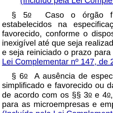
(Incluído pela Lei Compl
o
§ 5
Caso o órgão fisc
estabelecidos na especific
favorecido, conforme o dispo
inexigível até que seja realiza
e seja reiniciado o prazo
Lei Complementar nº 147, de 
o
§ 6
A ausência de especif
simplificado e favorecido ou
o
o
de acordo com os §§ 3
e 4
para as microempresas 