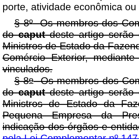
porte, atividade econômica ou
§ 8
º
Os membros dos Comitê
do
caput
deste artigo serão 
Ministros de Estado da Fazend
Comércio Exterior, mediante
vinculados.
o
§ 8
Os membros dos Comitê
do
caput
deste artigo serão 
Ministros de Estado da Faz
Pequena Empresa da Presi
indicação dos órgãos e 
pela Lei Complementar nº 147