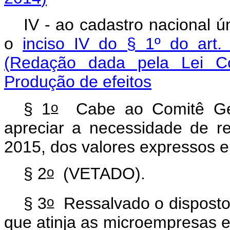
IV - ao cadastro nacional ú
o
inciso IV do § 1º do art.
(Redação dada pela Lei C
Produção de efeitos
o
§ 1
Cabe ao Comitê Ges
apreciar a necessidade de re
2015, dos valores expressos
o
§ 2
(VETADO).
o
§ 3
Ressalvado o disposto 
que atinja as microempresas 