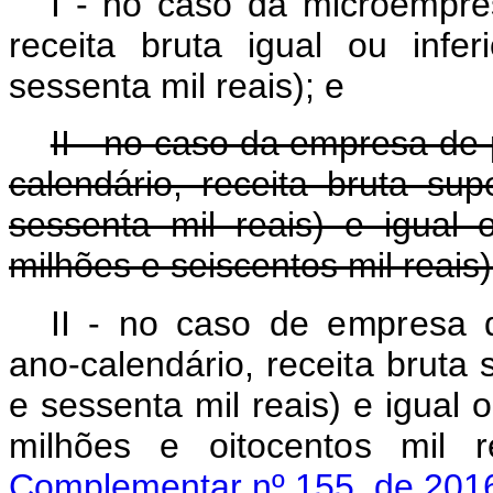
I - no caso da microempres
receita bruta igual ou infe
sessenta mil reais); e
II - no caso da empresa de
calendário, receita bruta su
sessenta mil reais) e igual 
milhões e seiscentos mil reais)
II
-
no
caso
d
e
e
m
p
r
esa
an
o
-calendário, recei
t
a bruta 
e sessenta
m
il reais)
e igual
o
m
i
l
hões
e
o
itocent
o
s
mil
Complementar nº 155, de 201