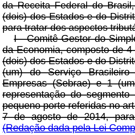
da Receita Federal do Brasi
(dois) dos Estados e do Distri
para tratar dos aspectos tributá
I - Comitê Gestor do Simpl
da Economia, composto de 4 (
(dois) dos Estados e do Distrit
(um) do Serviço Brasileir
Empresas (Sebrae) e 1 (um)
representação do segmento
pequeno porte referidas no ar
7 de agosto de 2014, para 
(Redação dada pela Lei Compl