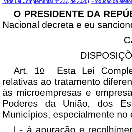
(Vide Lei Complementar nº 227, de 2026)
Produção de efeito
O
PRESIDENTE DA REPÚ
Nacional decreta e eu sancion
C
DISPOSIÇÕ
o
Art. 1
Esta Lei Complem
relativas ao tratamento difere
às microempresas e empresa
Poderes da União, dos Est
Municípios, especialmente no 
I - à apuração e recolhime