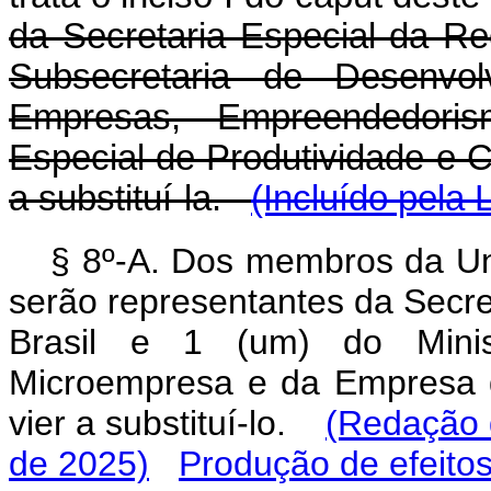
da Secretaria Especial da Re
Subsecretaria de Desenvo
Empresas, Empreendedoris
Especial de Produtividade e C
a substituí-la.
(Incluído pela
§ 8º-A. Dos membros da U
serão representantes da Secre
Brasil e 1 (um) do Minis
Microempresa e da Empresa 
vier a substituí-lo.
(Redação 
de 2025)
Produção de efeito