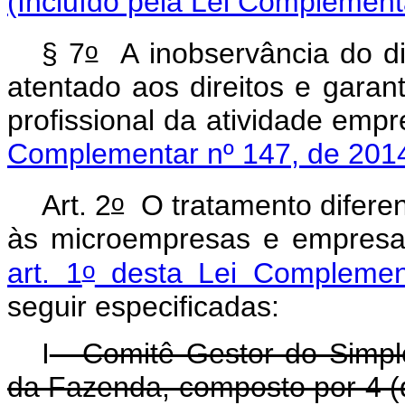
(Incluído pela Lei Complement
o
§ 7
A inobservância do di
atentado aos direitos e garan
profissional da ativida
Complementar nº 147, de 201
o
Art. 2
O tratamento diferen
às microempresas e empresa
o
art. 1
desta Lei Complemen
seguir especificadas:
I
- Comitê Gestor do Simple
da Fazenda, composto por 4 (q