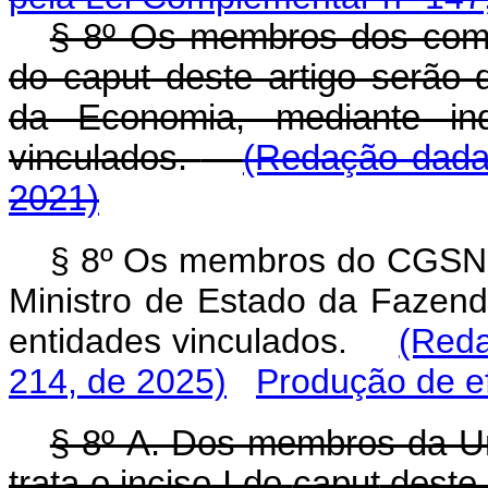
§ 8º Os membros dos comitê
do
caput
deste artigo serão 
da Economia, mediante in
vinculados.
(Redação dada
2021)
§ 8º Os membros do CGSN 
Ministro de Estado da Fazend
entidades vinculados.
(Reda
214, de 2025)
Produção de ef
§ 8º-A. Dos membros da U
trata o inciso I do
caput
deste 