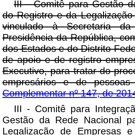
III - Comitê para Gestão d
do Registro e da Legalizaçã
vinculado à Secretaria 
Presidência da República, co
dos Estados e do Distrito Fed
de apoio e de registro empres
Executivo, para tratar do proc
empresários e de pesso
Complementar nº 147, de 201
III - Comitê para Integraç
Gestão da Rede Nacional pa
Legalização de Empresas e