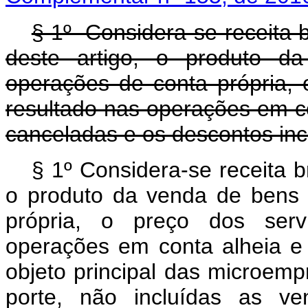
§ 1
º Considera-se receita b
deste artigo, o produto d
operações de conta própria, 
resultado nas operações em co
canceladas e os descontos in
§ 1º Considera-se receita b
o produto da venda de bens 
própria, o preço dos serv
operações em conta alheia e 
objeto principal das microe
porte, não incluídas as v