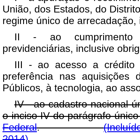
União, dos Estados, do Distrit
regime único de arrecadação, 
II - ao cumprimento 
previdenciárias, inclusive obr
III - ao acesso a crédito
preferência nas aquisições
Públicos, à tecnologia, ao ass
IV - ao cadastro nacional ú
o inciso IV do parágrafo únic
Federal
.
(Incluí
2014
)