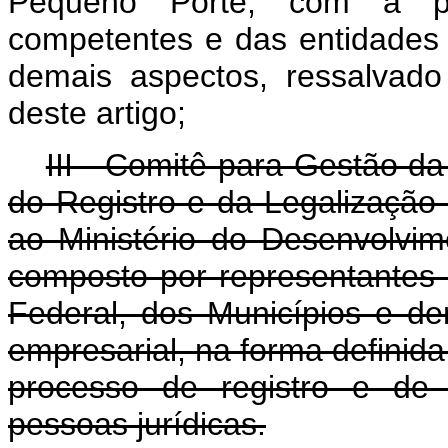
Pequeno Porte, com a par
competentes e das entidades v
demais aspectos, ressalvado
deste artigo;
III - Comitê para Gestão d
do Registro e da Legalização
ao Ministério do Desenvolvime
composto por representantes 
Federal, dos Municípios e de
empresarial, na forma definida
processo de registro e de 
pessoas jurídicas.