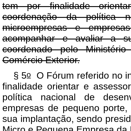
tem por finalidade orient
coordenação da política n
microempresas e empresa
acompanhar e avaliar a su
coordenado pelo Ministério
Comércio Exterior.
o
§ 5
O Fórum referido no in
finalidade orientar e assess
política nacional de dese
empresas de pequeno porte,
sua implantação, sendo presid
Micro e Pequena Empresa