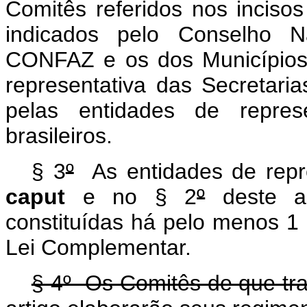
Comitês referidos nos incisos
indicados pelo Conselho Na
CONFAZ e os dos Municípios 
representativa das Secretari
pelas entidades de repres
brasileiros.
§ 3
º
As entidades de repres
caput
e no § 2
º
deste ar
constituídas há pelo menos 1
Lei Complementar.
§ 4º Os Comitês de que trat