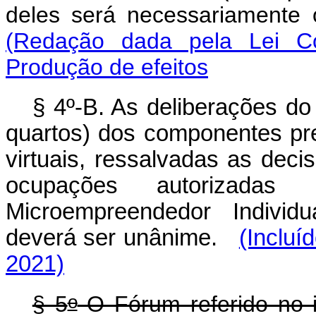
deles será necessariamente
(Redação dada pela Lei C
Produção de efeitos
§ 4º-B. As deliberações d
quartos) dos componentes pre
virtuais, ressalvadas as dec
ocupações autorizada
Microempreendedor Individ
deverá ser unânime.
(Incluí
2021)
o
§ 5
O Fórum referido no i