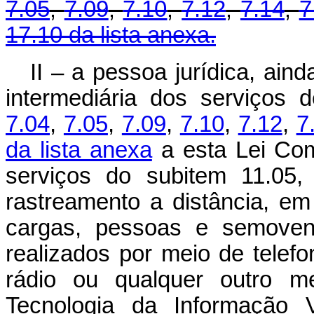
7.05
,
7.09
,
7.10
,
7.12
,
7.14
,
7
17.10 da lista anexa.
II – a pessoa jurídica, ain
intermediária dos serviços 
7.04
,
7.05
,
7.09
,
7.10
,
7.12
,
7
da lista anexa
a esta Lei Com
serviços do subitem 11.05,
rastreamento a distância, em 
cargas, pessoas e semoven
realizados por meio de telefo
rádio ou qualquer outro me
Tecnologia da Informação V