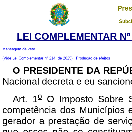
Pres
Subch
LEI COMPLEMENTAR Nº 1
Mensagem de veto
(Vide Lei Complementar nº 214, de 2025)
Produção de efeitos
O PRESIDENTE DA REPÚ
Nacional decreta e eu sancion
o
Art. 1
O Imposto Sobre Se
competência dos Municípios e
gerador a prestação de serviç
que esses não se constitua