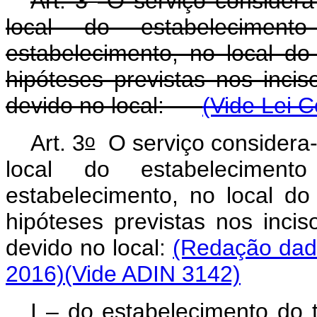
Art. 3
O serviço considera
local do estabelecimen
estabelecimento, no local do
hipóteses previstas nos inci
devido no local:
(Vide Lei 
o
Art. 3
O serviço considera-
local do estabelecimen
estabelecimento, no local do
hipóteses previstas nos inci
devido no local:
(Redação dad
2016)
(Vide ADIN 3142)
I – do estabelecimento do 