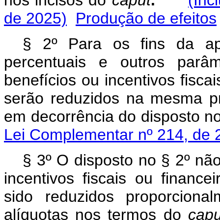
nos incisos do
caput
.
(Inc
de 2025)
Produção de efeitos
§ 2º Para os fins da ap
percentuais e outros parâm
benefícios ou incentivos fiscai
serão reduzidos na mesma pr
em decorrência do disposto n
Lei Complementar nº 214, de 
§ 3º O disposto no § 2º não
incentivos fiscais ou finance
sido reduzidos proporciona
alíquotas nos termos do
capu