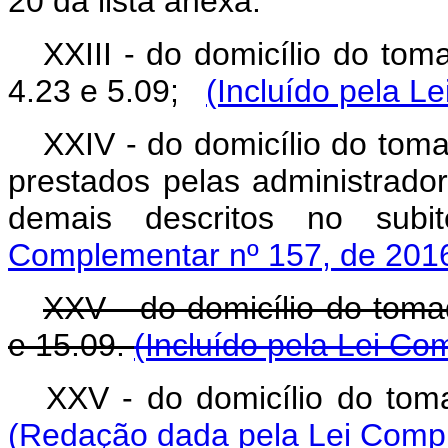
20 da lista anexa.
XXIII -
do domicílio do toma
4.23 e 5.09;
(Incluído pela L
XXIV - do domicílio do toma
prestados pelas administrador
demais descritos no subi
Complementar nº 157, de 201
XXV - do domicílio do toma
e 15.09.
(Incluído pela Lei Co
XXV - do domicílio do tom
(Redação dada pela Lei Compl