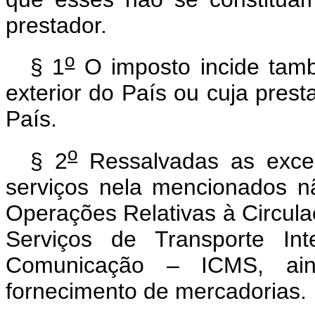
prestador.
o
§ 1
O imposto incide tamb
exterior do País ou cuja prest
País.
o
§ 2
Ressalvadas as exceç
serviços nela mencionados n
Operações Relativas à Circul
Serviços de Transporte Int
Comunicação – ICMS, ain
fornecimento de mercadorias.