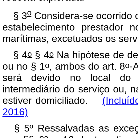
o
§ 3
Considera-se ocorrido o
estabelecimento prestador 
marítimas, excetuados os serv
o
o
§ 4
§ 4
Na hipótese de d
o
o
ou no § 1
, ambos do art. 8
-
será devido no local do 
intermediário do serviço ou, n
estiver domiciliado.
(Incluí
2016)
§ 5º Ressalvadas as exceç