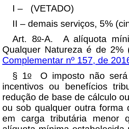
I –
(VETADO)
II – demais serviços, 5% (ci
o
Art. 8
-A. A alíquota mín
Qualquer Natureza é de 2% 
Complementar nº 157, de 201
o
§ 1
O imposto não será o
incentivos ou benefícios trib
redução de base de cálculo ou
ou sob qualquer outra forma q
em carga tributária menor 
alíquota mínima estabelecida