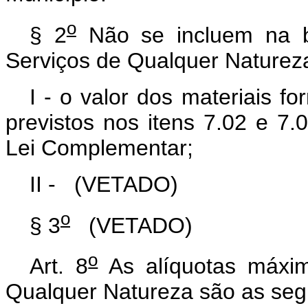
o
§ 2
Não se incluem na b
Serviços de Qualquer Naturez
I - o valor dos materiais f
previstos nos itens 7.02 e 7.
Lei Complementar;
II -
(VETADO)
o
§ 3
(VETADO)
o
Art. 8
As alíquotas máxim
Qualquer Natureza são as seg