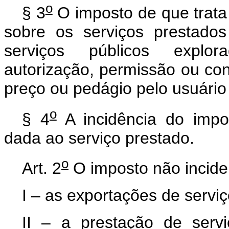
o
§ 3
O imposto de que trata
sobre os serviços prestado
serviços públicos explo
autorização, permissão ou co
preço ou pedágio pelo usuário 
o
§ 4
A incidência do imp
dada ao serviço prestado.
o
Art. 2
O imposto não incide
I – as exportações de serviç
II – a prestação de ser