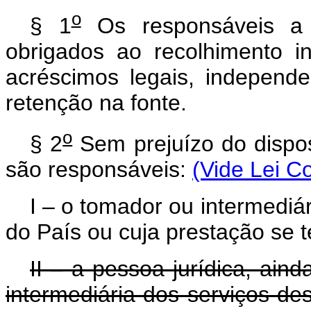
o
§ 1
Os responsáveis a 
obrigados ao recolhimento i
acréscimos legais, independ
retenção na fonte.
o
§ 2
Sem prejuízo do dispo
são responsáveis:
(Vide Lei C
I – o tomador ou intermediár
do País ou cuja prestação se t
II – a pessoa jurídica, ain
intermediária dos serviços de