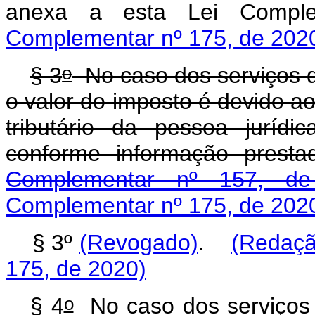
anexa a esta Lei Co
Complementar nº 175, de 202
o
§ 3
No caso dos serviços de
o valor do imposto é devido a
tributário da pessoa jurídi
conforme informação presta
Complementar nº 157, de
Complementar nº 175, de 202
§ 3º
(Revogado)
.
(Redaçã
175, de 2020)
o
§ 4
No caso dos serviços 