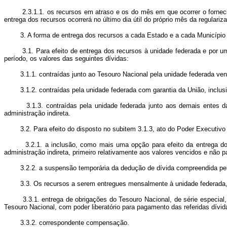
2.3.1.1. os recursos em atraso e os do mês em que ocorrer o forneciment
entrega dos recursos ocorrerá no último dia útil do próprio mês da regulariz
3. A forma de entrega dos recursos a cada Estado e a cada Município o
3.1. Para efeito de entrega dos recursos à unidade federada e por uma 
período, os valores das seguintes dívidas:
3.1.1. contraídas junto ao Tesouro Nacional pela unidade federada vencid
3.1.2. contraídas pela unidade federada com garantia da União, inclusive
3.1.3. contraídas pela unidade federada junto aos demais entes da adm
administração indireta.
3.2. Para efeito do disposto no subitem 3.1.3, ato do Poder Executivo F
3.2.1. a inclusão, como mais uma opção para efeito da entrega dos rec
administração indireta, primeiro relativamente aos valores vencidos e não
3.2.2. a suspensão temporária da dedução de dívida compreendida pelo s
3.3. Os recursos a serem entregues mensalmente à unidade federada, equi
3.3.1. entrega de obrigações do Tesouro Nacional, de série especial, in
Tesouro Nacional, com poder liberatório para pagamento das referidas dívid
3.3.2. correspondente compensação.