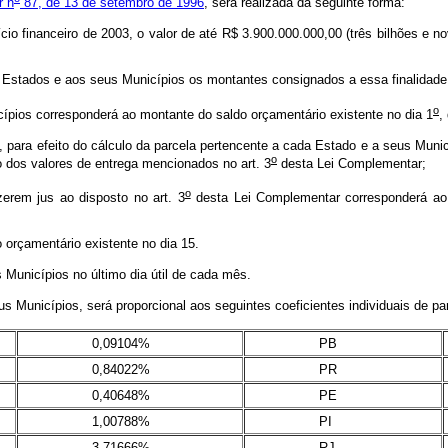
r n
87, de 13 de setembro de 1996
, será realizada da seguinte forma:
financeiro de 2003, o valor de até R$ 3.900.000.000,00 (três bilhões e no
Estados e aos seus Municípios os montantes consignados a essa finalidade
o
ios corresponderá ao montante do saldo orçamentário existente no dia 1
,
ra efeito do cálculo da parcela pertencente a cada Estado e a seus Municíp
o
dos valores de entrega mencionados no art. 3
desta Lei Complementar;
o
em jus ao disposto no art. 3
desta Lei Complementar corresponderá ao 
rçamentário existente no dia 15.
nicípios no último dia útil de cada mês.
unicípios, será proporcional aos seguintes coeficientes individuais de par
0,09104%
PB
0,84022%
PR
0,40648%
PE
1,00788%
PI
3,71666%
RJ