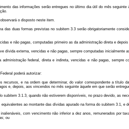
o das informações serão entregues no último dia útil do mês seguinte à re
ação.
bservará o disposto neste item.
das duas formas previstas no subitem 3.3 serão obrigatoriamente considera
as e não pagas, computadas primeiro as da administração direta e depois a
 dívida externa, vencidas e não pagas, sempre computadas inicialmente as d
inistração federal, direta e indireta, vencidas e não pagas, sempre com
ederal poderá autorizar:
ursos, e na ordem que determinar, do valor correspondente a título da re
 pagos e, depois, aos vincendos no mês seguinte àquele em que serão entregu
ubitem 3.1.3, quando não estiverem disponíveis, no prazo devido, as nece
valentes ao montante das dívidas apurado na forma do subitem 3.1, e do an
alienáveis, com vencimento não inferior a dez anos, remunerados por taxa 
as; ou