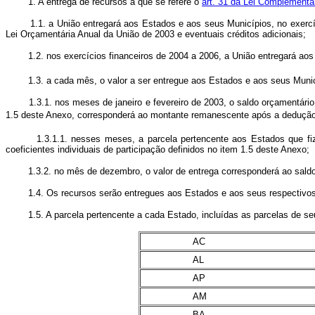
1. A entrega de recursos a que se refere o
art. 31 da Lei Complementa
1.1. a União entregará aos Estados e aos seus Municípios, no exercício 
Lei Orçamentária Anual da União de 2003 e eventuais créditos adicionais;
1.2. nos exercícios financeiros de 2004 a 2006, a União entregará aos 
1.3. a cada mês, o valor a ser entregue aos Estados e aos seus Municíp
1.3.1. nos meses de janeiro e fevereiro de 2003, o saldo orçamentário, pa
1.5 deste Anexo, corresponderá ao montante remanescente após a dedução 
1.3.1.1. nesses meses, a parcela pertencente aos Estados que fizer
coeficientes individuais de participação definidos no item 1.5 deste Anexo;
1.3.2. no mês de dezembro, o valor de entrega corresponderá ao saldo o
1.4. Os recursos serão entregues aos Estados e aos seus respectivos Mu
1.5. A parcela pertencente a cada Estado, incluídas as parcelas de seus M
AC
AL
AP
AM
BA