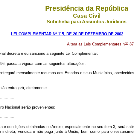
Presidência da República
Casa Civil
Subchefia para Assuntos Jurídicos
LEI COMPLEMENTAR Nº 115, DE 26 DE DEZEMBRO DE 2002
os
Altera as Leis Complementares n
87,
nal decreta e eu sanciono a seguinte Lei Complementar:
96, passa a vigorar com as seguintes alterações:
 entregará mensalmente recursos aos Estados e seus Municípios, obedecidos 
ião entregará, diretamente:
............
uro Nacional serão provenientes:
............
a e condições detalhadas no Anexo, especialmente no seu item 3, será sati
ão indireta, vencida e não paga junto à União, bem como para o ressarcim