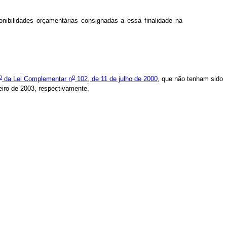
nibilidades orçamentárias consignadas a essa finalidade na
o
o
da Lei Complementar n
102, de 11 de julho de 2000
, que não tenham sido
eiro de 2003, respectivamente.