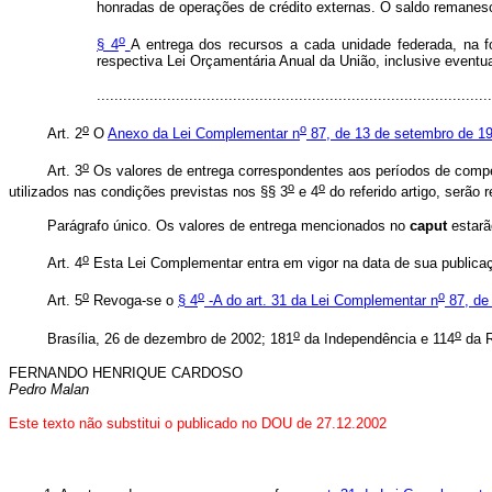
honradas de operações de crédito externas. O saldo remanesc
o
§ 4
A entrega dos recursos a cada unidade federada, na f
respectiva Lei Orçamentária Anual da União, inclusive eventua
.......................................................................................
o
o
Art. 2
O
Anexo da Lei Complementar n
87, de 13 de setembro de 1
o
Art. 3
Os valores de entrega correspondentes aos períodos de com
o
o
utilizados nas condições previstas nos §§ 3
e 4
do referido artigo, serão
Parágrafo único. Os valores de entrega mencionados no
caput
estarã
o
Art. 4
Esta Lei Complementar entra em vigor na data de sua publicaçã
o
o
o
Art. 5
Revoga-se o
§ 4
-A do art. 31 da Lei Complementar n
87, de
o
o
Brasília, 26 de dezembro de 2002; 181
da Independência e 114
da R
FERNANDO HENRIQUE CARDOSO
Pedro Malan
Este texto não substitui o publicado no DOU de 27.12.2002