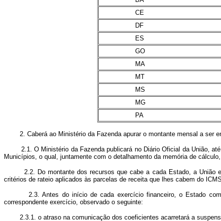
CE
DF
ES
GO
MA
MT
MS
MG
PA
2. Caberá ao Ministério da Fazenda apurar o montante mensal a ser en
2.1. O Ministério da Fazenda publicará no Diário Oficial da União, até c
Municípios, o qual, juntamente com o detalhamento da memória de cálculo,
2.2. Do montante dos recursos que cabe a cada Estado, a União entrega
critérios de rateio aplicados às parcelas de receita que lhes cabem do ICM
2.3. Antes do início de cada exercício financeiro, o Estado comunic
correspondente exercício, observado o seguinte:
2.3.1. o atraso na comunicação dos coeficientes acarretará a suspensão 