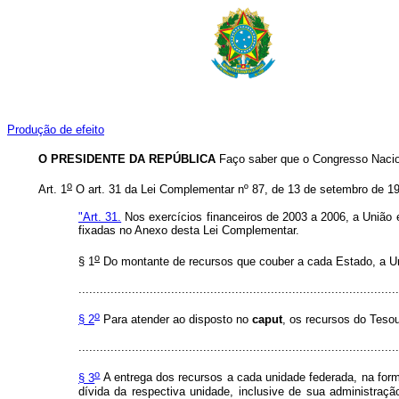
Produção de efeito
O PRESIDENTE DA REPÚBLICA
Faço saber que o Congresso Nacio
o
Art. 1
O art. 31 da Lei Complementar nº 87, de 13 de setembro de 19
"Art. 31.
Nos exercícios financeiros de 2003 a 2006, a União
fixadas no Anexo desta Lei Complementar.
o
§ 1
Do montante de recursos que couber a cada Estado, a Un
..........................................................................................
o
§ 2
Para atender ao disposto no
caput
, os recursos do Teso
..........................................................................................
o
§ 3
A entrega dos recursos a cada unidade federada, na form
dívida da respectiva unidade, inclusive de sua administraç