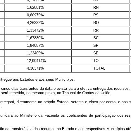
1,62881%
RN
0,80975%
RS
4,26332%
RO
1,33472%
RR
1,67880%
SC
1,94087%
SP
1,23465%
SE
12,90414%
TO
4,36371%
TOTAL
tregue aos Estados e aos seus Municípios.
inco dias úteis antes da data prevista para a efetiva entrega dos recursos,
 será remetido, no mesmo prazo, ao Tribunal de Contas da União.
rá, diretamente ao próprio Estado, setenta e cinco por cento, e aos se
S.
ará ao Ministério da Fazenda os coeficientes de participação dos resp
da transferência dos recursos ao Estado e aos respectivos Municípios até 