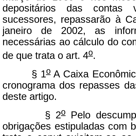
depositários das contas
sucessores, repassarão à C
janeiro de 2002, as infor
necessárias ao cálculo do co
o
de que trata o art. 4
.
o
§ 1
A Caixa Econômica
cronograma dos repasses da
deste artigo.
o
§ 2
Pelo descumpr
obrigações estipuladas com b