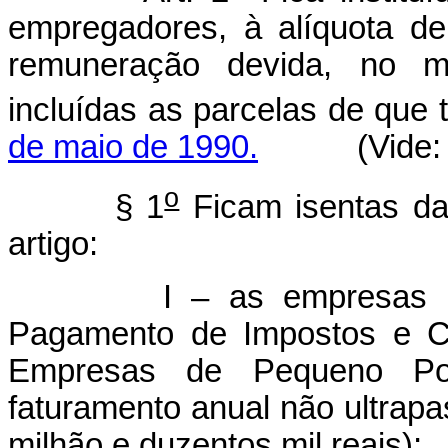
empregadores, à alíquota d
remuneração devida, no mê
incluídas as parcelas de que 
de maio de 1990.
(Vide:
o
§ 1
Ficam isentas da 
artigo:
I – as empresas inscri
Pagamento de Impostos e Co
Empresas de Pequeno P
faturamento anual não ultrapa
milhão e duzentos mil reais);