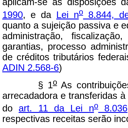
aplicam-se as disposições 
o
1990
, e da
Lei n
8.844, de
quanto a sujeição passiva e e
administração, fiscalização
garantias, processo administ
de créditos tributários 
ADIN 2.568-6
)
o
§ 1
As contribuiçõe
arrecadadora e transferidas 
o
do
art. 11 da Lei n
8.036
respectivas receitas serão i