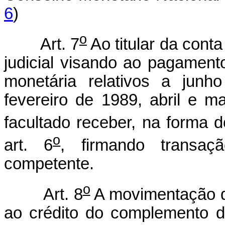
6
)
o
Art. 7
Ao titular da conta
judicial visando ao pagamen
monetária relativos a jun
fevereiro de 1989, abril e m
facultado receber, na forma d
o
art. 6
, firmando transa
competente.
o
Art. 8
A movimentação da
ao crédito do complemento d