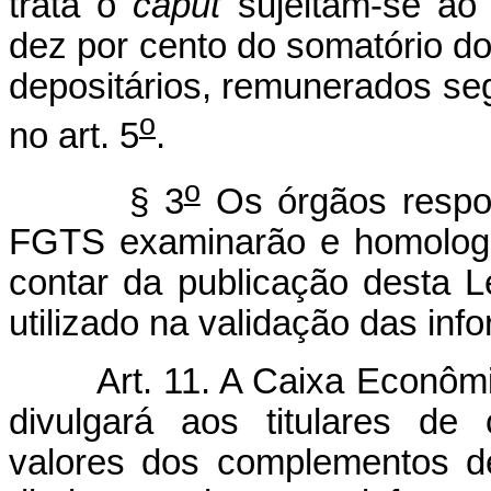
trata o
caput
sujeitam-se ao 
dez por cento do somatório d
depositários, remunerados se
o
no art. 5
.
o
§ 3
Os órgãos respon
FGTS examinarão e homologa
contar da publicação desta L
utilizado na validação das inf
Art. 11. A Caixa Econômi
divulgará aos titulares de
valores dos complementos d