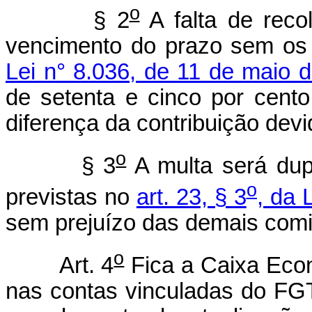
o
§
2
A falta de reco
vencimento do prazo sem os
Lei n° 8.036, de 11 de maio 
de setenta e cinco por cento
diferença da contribuição devi
o
§ 3
A multa será dup
o
previstas no
art. 23, § 3
, da 
sem prejuízo das demais comi
o
Art. 4
Fica a Caixa Econ
nas contas vinculadas do FG