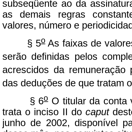
subseqüente ao da assinatu
as demais regras constante
valores, número e periodicid
o
§ 5
As faixas de valore
serão definidas pelos compl
acrescidos da remuneração 
das deduções de que tratam o 
o
§ 6
O titular da conta 
trata o inciso II do
caput
dest
junho de 2002, disponível p