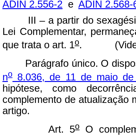
ADIN 2.556-2
e
ADIN 2.568-
III – a partir do sexagési
Lei Complementar, permaneça
o
que trata o art. 1
. (Vide
Parágrafo único. O dispo
o
n
8.036, de 11 de maio de
hipótese, como decorrênc
complemento de atualização m
artigo.
o
Art. 5
O compleme