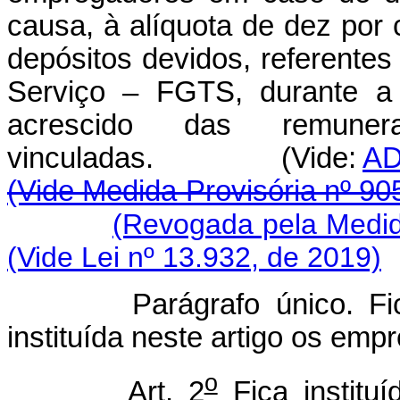
causa, à alíquota de dez por
depósitos devidos, referente
Serviço – FGTS, durante a 
acrescido das remuner
vinculadas. (Vide:
AD
(Vide Medida Provisória nº 90
(Revogada pela Medida
(Vide Lei nº 13.932, de 2019)
Parágrafo único. Ficam i
instituída neste artigo os em
o
Art. 2
Fica instituí