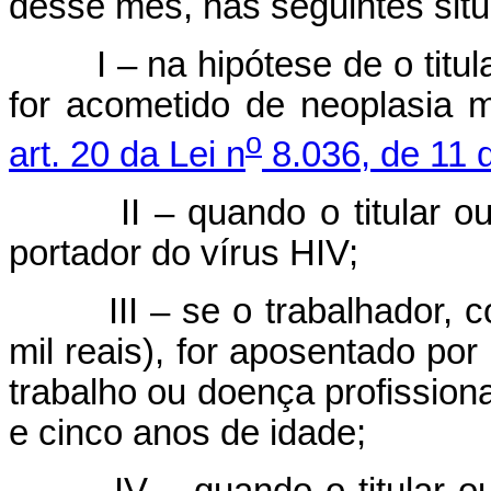
desse mês, nas seguintes sit
I – na hipótese de o titula
for acometido de neoplasia 
o
art. 20 da Lei n
8.036, de 11 
II – quando o titular ou q
portador do vírus HIV;
III – se o trabalhador, com
mil reais), for aposentado por
trabalho ou doença profission
e cinco anos de idade;
IV – quando o titular ou q