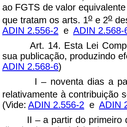
ao FGTS de valor equivalente
o
o
que tratam os arts. 1
e 2
de
ADIN 2.556-2
e
ADIN 2.568-
Art. 14. Esta Lei Comp
sua publicação, produzind
ADIN 2.568-6
)
I – noventa dias a partir 
relativamente à contribuição so
(Vide:
ADIN 2.556-2
e
ADIN 2
II – a partir do primeiro 