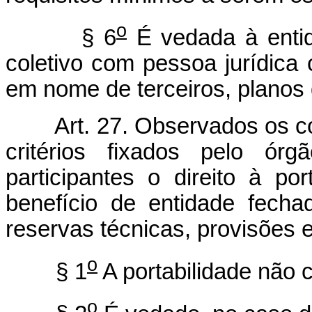
o
§ 6
É vedada à entid
coletivo com pessoa jurídica cu
em nome de terceiros, planos 
Art. 27. Observados os c
critérios fixados pelo ór
participantes o direito à por
benefício de entidade fech
reservas técnicas, provisões e
o
§ 1
A portabilidade não c
o