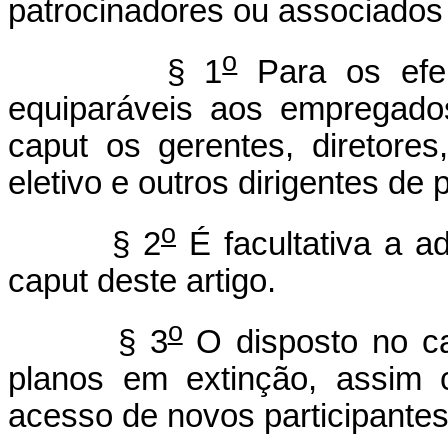
patrocinadores ou associados d
o
§ 1
Para os efei
equiparáveis aos empregado
caput os gerentes, diretore
eletivo e outros dirigentes de 
o
§ 2
É facultativa a a
caput deste artigo.
o
§ 3
O disposto no ca
planos em extinção, assim 
acesso de novos participantes