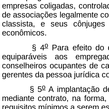
empresas coligadas, controla
de associações legalmente cons
classista, e seus cônjuge
econômicos.
o
§ 4
Para efeito do d
equiparáveis aos emprega
conselheiros ocupantes de car
gerentes da pessoa jurídica co
o
§ 5
A implantação de
mediante contrato, na forma,
requisitos mínimos a serem es