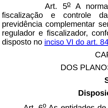
o
Art. 5
A normati
fiscalização e controle d
previdência complementar se
regulador e fiscalizador, co
disposto no
inciso VI do art. 
CAP
DOS PLANO
Dispos
o
Art. 6
As entidades de