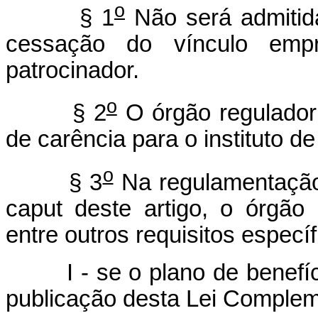
o
§ 1
Não será admitida
cessação do vínculo empr
patrocinador.
o
§ 2
O órgão regulador 
de carência para o instituto de 
o
§ 3
Na regulamentação d
caput deste artigo, o órgão 
entre outros requisitos específ
I - se o plano de benefícios
publicação desta Lei Complem