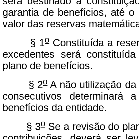
será destinado à constituiçã
garantia de benefícios, até o 
valor das reservas matemátic
o
§ 1
Constituída a rese
excedentes será constituída
plano de benefícios.
o
§ 2
A não utilização da 
consecutivos determinará a
benefícios da entidade.
o
§ 3
Se a revisão do plan
contribuições, deverá ser l