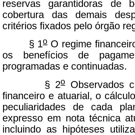
reservas garantidoras de b
cobertura das demais des
critérios fixados pelo órgão re
o
§ 1
O regime financeiro
os benefícios de pagam
programadas e continuadas.
o
§ 2
Observados cri
financeiro e atuarial, o cálcu
peculiaridades de cada pla
expresso em nota técnica atu
incluindo as hipóteses utili