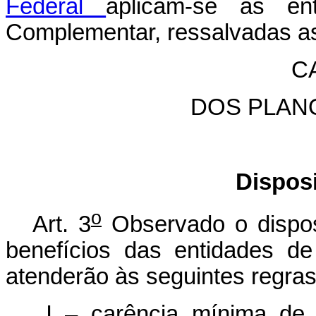
Federal
aplicam-se às en
Complementar, ressalvadas as
CA
DOS PLAN
Dispos
o
Art. 3
Observado o dispost
benefícios das entidades d
atenderão às seguintes regras
I – carência mínima de 