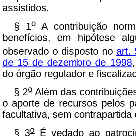
assistidos.
o
§ 1
A contribuição norm
benefícios, em hipótese al
observado o disposto no
art. 
de 15 de dezembro de 1998
do órgão regulador e fiscalizad
o
§ 2
Além das contribuições
o aporte de recursos pelos par
facultativa, sem contrapartida
o
§ 3
É vedado ao patrocin