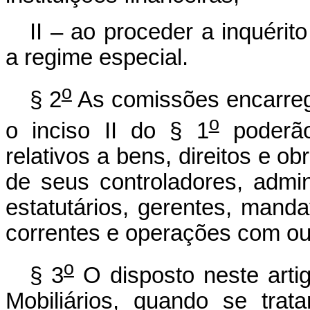
II – ao proceder a inquérit
a regime especial.
o
§ 2
As comissões encarrega
o
o inciso II do § 1
poderão
relativos a bens, direitos e ob
de seus controladores, admi
estatutários, gerentes, manda
correntes e operações com outr
o
§ 3
O disposto neste arti
Mobiliários, quando se trat