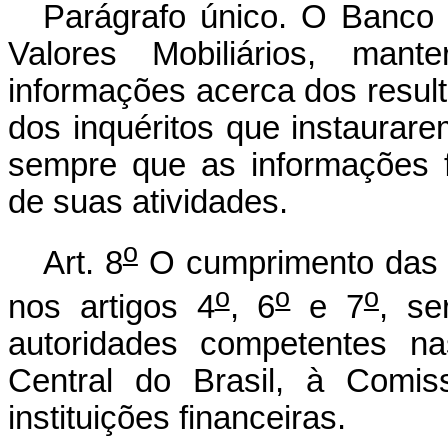
Parágrafo único. O Banco 
Valores Mobiliários, mant
informações acerca dos resul
dos inquéritos que instaurar
sempre que as informações 
de suas atividades.
o
Art. 8
O cumprimento das e
o
o
o
nos artigos 4
, 6
e 7
, se
autoridades competentes na
Central do Brasil, à Comis
instituições financeiras.