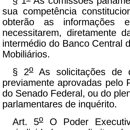
§ 1
As comissões parlament
sua competência constitucio
obterão as informações 
necessitarem, diretamente da
intermédio do Banco Central 
Mobiliários.
o
§ 2
As solicitações de q
previamente aprovadas pelo 
do Senado Federal, ou do ple
parlamentares de inquérito.
o
Art. 5
O Poder Executivo