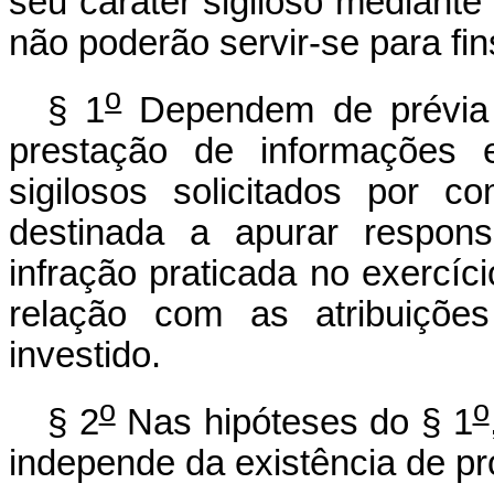
seu caráter sigiloso mediante 
não poderão servir-se para fin
o
§ 1
Dependem de prévia a
prestação de informações 
sigilosos solicitados por co
destinada a apurar respons
infração praticada no exercíc
relação com as atribuiçõ
investido.
o
o
§ 2
Nas hipóteses do § 1
independe da existência de pr