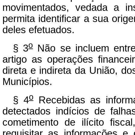
movimentados, vedada a in
permita identificar a sua orig
deles efetuados.
o
§ 3
Não se incluem entre
artigo as operações financei
direta e indireta da União, do
Municípios.
o
§ 4
Recebidas as informa
detectados indícios de falh
cometimento de ilícito fisca
requisitar as informações e