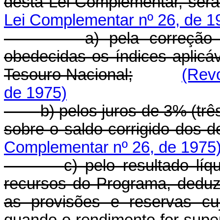
desta Lei Complementar, serã
Lei Complementar nº 26, de 1
a) pela correção
obedecidas os índices aplicá
Tesouro Nacional;
(Rev
de 1975)
b) pelos juros de 3% (trê
sobre o saldo corrigido dos d
Complementar nº 26, de 1975
c) pelo resultado lí
recursos do Programa, deduz
as provisões e reservas cuj