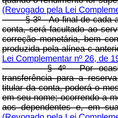
quando o rendimento for super
(Revogado pela Lei Complemen
§ 3º - Ao final de cada
conta, será facultado ao ser
correção monetária, bem co
produzida pela alínea c anterio
Lei Complementar nº 26, de 1
§ 4º - Por ocas
transferência para a reserva
titular da conta, poderá o m
em seu nome; ocorrendo a mor
aos dependentes e, em sua 
(Revogado pela Lei Complemen