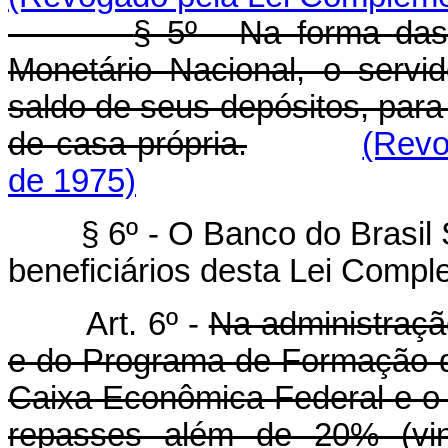
§ 5º - Na forma da
Monetário Nacional, o servi
saldo de seus depósitos, para 
de casa própria.
(Revo
de 1975)
§ 6º - O Banco do Brasil 
beneficiários desta Lei Compl
Art. 6º -
Na administraçã
e do Programa de Formação do
Caixa Econômica Federal e o 
repasses além de 20% (vint