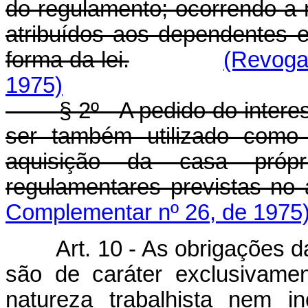
do regulamento; ocorrendo a 
atribuídos aos dependentes e
forma da lei.
(Revoga
1975)
§ 2º - A pedido do interess
ser também utilizado como
aquisição da casa própr
regulamentares previstas no a
Complementar nº 26, de 1975
Art. 10 - As obrigações 
são de caráter exclusivamen
natureza trabalhista nem in