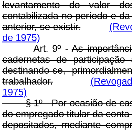
levantamento do valor do
contabilizada no período e da 
anterior, se existir.
(Rev
de 1975)
Art. 9º -
As importânc
cadernetas de participação 
destinando-se, primordialm
trabalhador.
(Revogad
1975)
§ 1º - Por ocasião de casa
do empregado titular da cont
depositados, mediante comp