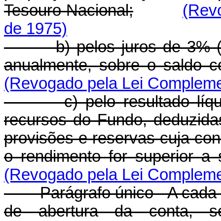
Tesouro Nacional;
(Rev
de 1975)
b) pelos juros de 3% (três
anualmente, sobre o saldo co
(Revogado pela Lei Complemen
c) pelo resultado líquid
recursos do Fundo, deduzida
provisões e reservas cuja con
o rendimento for superior a 
(Revogado pela Lei Complemen
Parágrafo único - A cada p
de abertura da conta, s