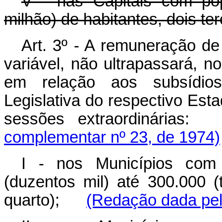
V - nas Capitais com po
milhão) de habitantes, dois te
Art. 3º - A remuneração de 
variável, não ultrapassará, n
em relação aos subsídio
Legislativa do respectivo Estad
sessões extraordin
complementar nº 23, de 1974)
I - nos Municípios com
(duzentos mil) até 300.000 (
quarto);
(Redação dada pel