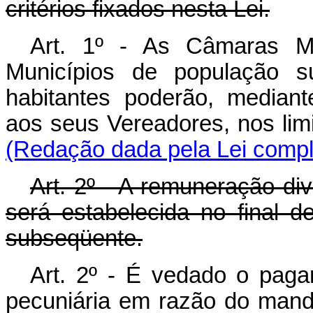
critérios fixados nesta Lei.
Art. 1º - As Câmaras Mu
Municípios de população su
habitantes poderão, mediant
aos seus Vereadores, nos lim
(Redação dada pela Lei compl
Art. 2º - A remuneração div
será estabelecida no final d
subseqüente.
Art. 2º - É vedado o pag
pecuniária em razão do manda