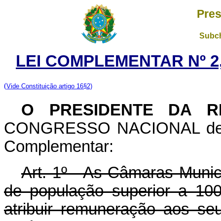
Pres
Subch
LEI COMPLEMENTAR Nº 2
(
Vide Constituição artigo 16§2)
O PRESIDENTE DA R
CONGRESSO NACIONAL decret
Complementar:
Art. 1º - As Câmaras Munic
de população superior a 100
atribuir remuneração aos se