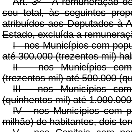
Art. 3º - A remuneração d
seu total, às seguintes pro
atribuídos aos Deputados à A
Estado, excluída a remuneraç
I - nos Municípios com pop
até 300.000 (trezentos mil) ha
II -- nos Municípios co
(trezentos mil) até 500.000 (q
III - nos Municípios co
(quinhentos mil) até 1.000.00
IV - nos Municípios com p
milhão) de habitantes, dois ter