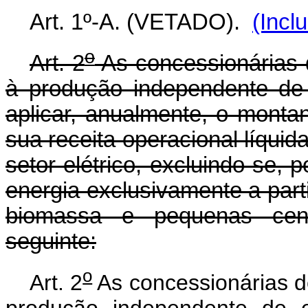
Art. 1º-A. (VETADO).
(Incl
o
Art. 2
As concessionárias 
à produção independente de 
aplicar, anualmente, o monta
sua receita operacional líqui
setor elétrico, excluindo-se,
energia exclusivamente a parti
biomassa e pequenas centr
seguinte:
o
Art. 2
As concessionárias d
produção independente de e