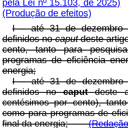
pela Lei nº 15.103, de 2025)
(Produção de efeitos)
I – até 31 de dezembro 
definidos no
caput
deste artig
cento, tanto para pesquis
programas de eficiência ener
energia;
I – até 31 de dezembro 
definidos no
caput
deste ar
centésimos por cento), tant
como para programas de efici
final da energia;
(Redação 