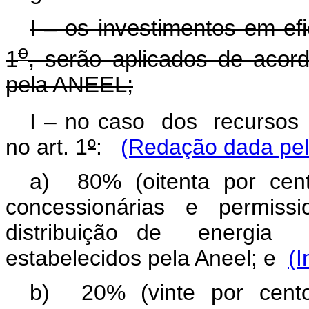
I – os investimentos em efi
o
1
, serão aplicados de acor
pela ANEEL;
I –
no caso dos recursos pa
no art. 1
º
:
(Redação dada pela
a) 80% (oitenta por cent
concessionárias e permissi
distribuição de energia e
estabelecidos pela Aneel; e
(I
b) 20% (vinte por cento