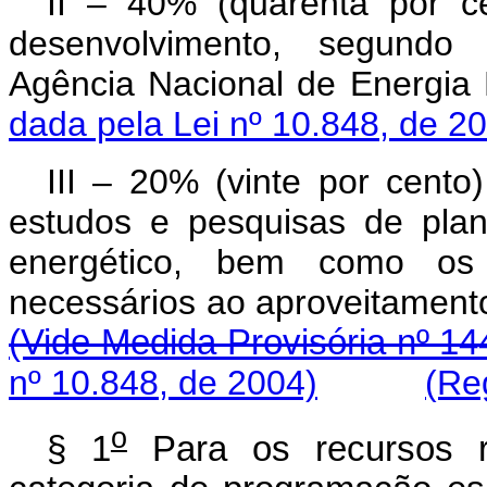
II – 40% (quarenta por c
desenvolvimento, segundo 
Agência Nacional de Ener
dada pela Lei nº 10.848, de 2
III – 20% (vinte por cent
estudos e pesquisas de pla
energético, bem como os 
necessários ao aproveitame
(Vide Medida Provisória nº 14
nº 10.848, de 2004)
(Re
o
§ 1
Para os recursos re