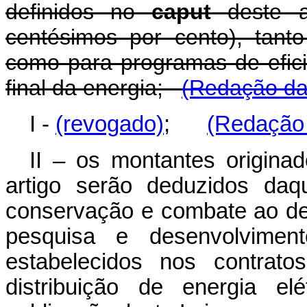
definidos no
caput
deste ar
centésimos por cento), tant
como para programas de efici
final da energia;
(Redação dad
I -
(revogado)
;
(Redação 
II – os montantes origina
artigo serão deduzidos daq
conservação e combate ao de
pesquisa e desenvolvimento
estabelecidos nos contrat
distribuição de energia el