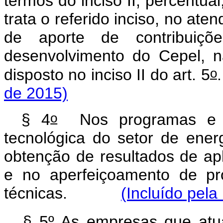
termos do inciso II, percentua
trata o referido inciso, no ate
de aporte de contribuiçõe
desenvolvimento do Cepel, n
o
disposto no inciso II do art. 5
de 2015)
o
§ 4
Nos programas e pr
tecnológica do setor de energ
obtenção de resultados de apl
e no aperfeiçoamento de pr
técnicas.
(Incluído pela
§ 5º As empresas que at