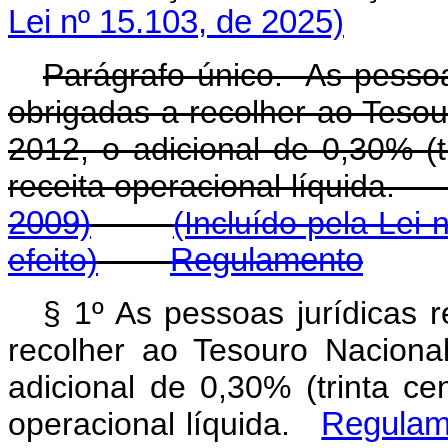
Lei nº 15.103, de 2025)
Parágrafo único. As pessoa
obrigadas a recolher ao Teso
2012, o adicional de 0,30% (t
receita operacional líquid
2009)
(Incluído pela Lei 
efeito)
Regulamento
§ 1º As pessoas jurídicas 
recolher ao Tesouro Nacion
adicional de 0,30% (trinta ce
operacional líquida.
Regulam