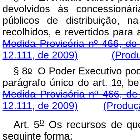
devolvidos às concessionár
públicos de distribuição, 
recolhidos, e revertidos p
Medida Provisória nº 466, de
12.111, de 2009)
(Produ
o
§ 8
O Poder Executivo poder
o
parágrafo único do art. 1
, b
Medida Provisória nº 466, de
12.111, de 2009)
(Produçã
o
Art. 5
Os recursos de que 
seguinte forma: