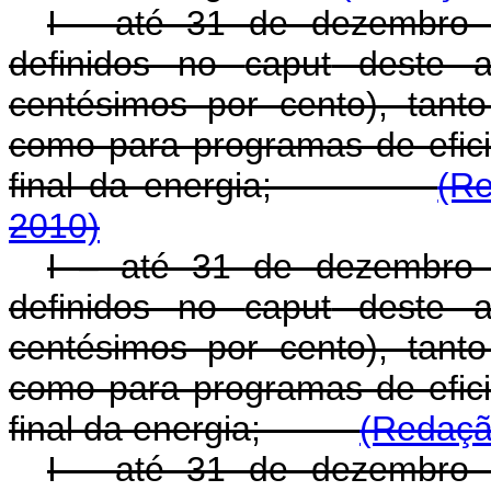
I - até 31 de dezembro 
definidos no
caput
deste ar
centésimos por cento), tant
como para programas de efici
final da energia;
(Re
2010)
I – até 31 de dezembro 
definidos no
caput
deste ar
centésimos por cento), tant
como para programas de efici
final da energia;
(Redaçã
I - até 31 de dezembro 