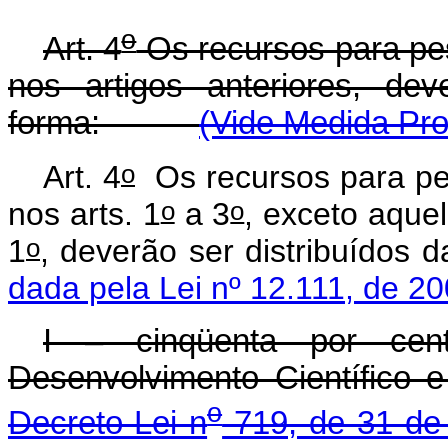
o
Art. 4
Os recursos para pes
nos artigos anteriores, dev
forma:
(Vide Medida Pro
o
Art. 4
Os recursos para pes
o
o
nos arts. 1
a 3
, exceto aquel
o
1
, deverão ser distribuí
dada pela Lei nº 12.111, de 20
I – cinqüenta por ce
Desenvolvimento Científico 
o
Decreto-Lei n
719, de 31 de 