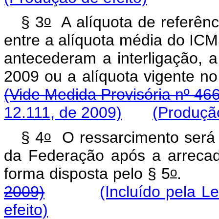
o
§ 3
A alíquota de referênc
entre a alíquota média do ICM
antecederam a interligação, a
2009 ou a alíquota vigente 
(Vide Medida Provisória nº 46
12.111, de 2009)
(Produção
o
§ 4
O ressarcimento será t
da Federação após a arrecad
o
forma disposta pelo § 5
2009)
(Incluído pela L
efeito)