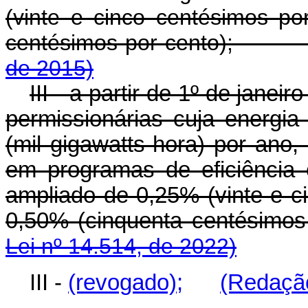
(vinte e cinco centésimos po
centésimos por cento)
de 2015)
III - a partir de 1º de jane
permissionárias cuja energia
(mil gigawatts-hora) por ano,
em programas de eficiência 
ampliado de 0,25% (vinte e c
0,50% (cinquenta centésim
Lei nº 14.514, de 2022)
III -
(revogado);
(Redação