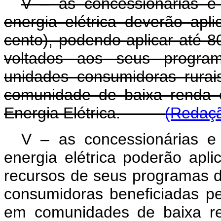
V – as concessionárias e 
energia elétrica deverão apl
cento), podendo aplicar até 8
voltados aos seus program
unidades consumidoras rurai
comunidade de baixa renda o
Energia Elétrica.
(Redaçã
V – as concessionárias e 
energia elétrica poderão apli
recursos de seus programas d
consumidoras beneficiadas pel
em comunidades de baixa re