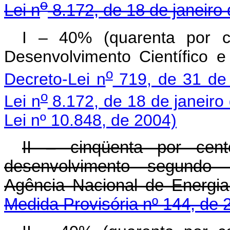
o
Lei n
8.172, de 18 de janeiro
I – 40% (quarenta por c
Desenvolvimento Científico 
o
Decreto-Lei n
719, de 31 de 
o
Lei n
8.172, de 18 de janeiro
Lei nº 10.848, de 2004)
II – cinqüenta por cen
desenvolvimento segundo r
Agência Nacional de Energia
Medida Provisória nº 144, de 