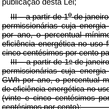
publicação desta Lei;
o
III – a partir de 1
de janeiro
permissionárias cuja energia
por ano, o percentual míni
eficiência energética no uso 
cinco centésimos por cento pa
o
III – a partir de 1
de janeiro
permissionárias cuja energia 
GWh por ano, o percentual m
de eficiência energética no us
(vinte e cinco centésimos po
centésimos por cento