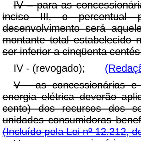
IV – para as concessionári
inciso III, o percentual
desenvolvimento será aquel
montante total estabelecido
ser inferior a cinqüenta centé
IV - (revogado);
(Redaçã
V - as concessionárias e 
energia elétrica deverão apl
cento) dos recursos dos se
unidades consumidoras be
(Incluído pela Lei nº 12.212, d