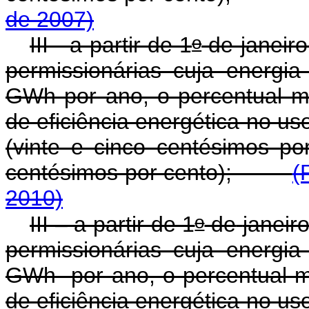
de 2007)
o
III - a partir de 1
de janeiro
permissionárias cuja energia 
GWh por ano, o percentual m
de eficiência energética no us
(vinte e cinco centésimos po
centésimos por cento);
(
2010)
o
III – a partir de 1
de
janeir
permissionárias cuja energia 
GWh por ano, o percentual m
de eficiência energética no us