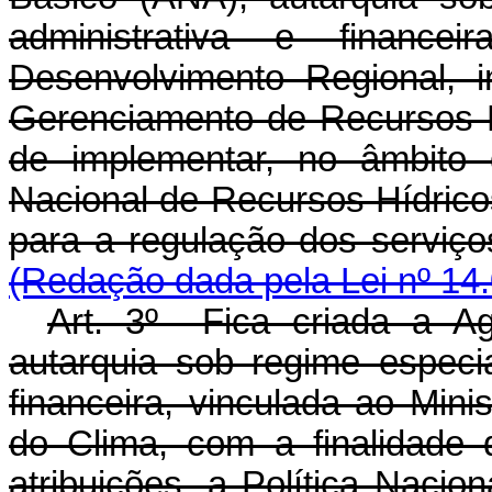
administrativa e financei
Desenvolvimento Regional, 
Gerenciamento de Recursos Hí
de implementar, no âmbito 
Nacional de Recursos Hídricos
para a regulação dos serviço
(Redação dada pela Lei nº 14
Art. 3º Fica criada a A
autarquia sob regime especi
financeira, vinculada ao Min
do Clima, com a finalidade
atribuições, a Política Nacio