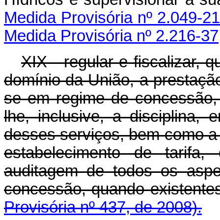
Medida Provisória nº 2.049-21
Medida Provisória nº 2.216-37
XIX - regular e fiscalizar,
domínio da União, a prestação
se em regime de concessão,
lhe, inclusive, a disciplina,
desses serviços, bem como a f
estabelecimento de tarifa
auditagem de todos os aspe
concessão, quando e
Provisória nº 437, de 2008).