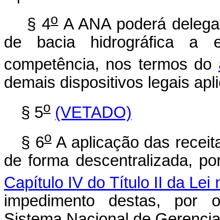
o
§ 4
A ANA poderá delegar
de bacia hidrográfica a 
competência, nos termos do
demais dispositivos legais apl
o
§ 5
(VETADO)
o
§ 6
A aplicação das receita
de forma descentralizada, po
Capítulo IV do Título II da Lei 
impedimento destas, por o
Sistema Nacional de Gerencia