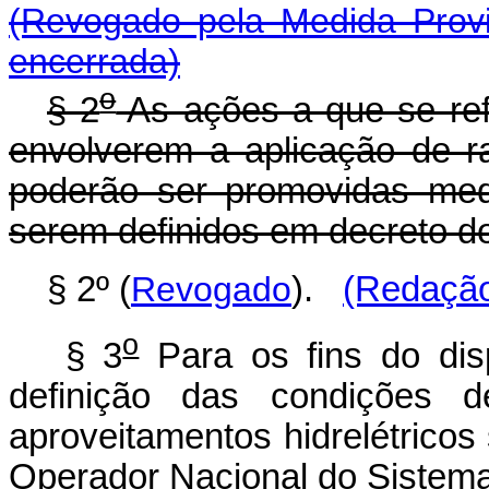
(Revogado pela Medida Provi
encerrada)
o
§ 2
As ações a que se refe
envolverem a aplicação de r
poderão ser promovidas medi
serem definidos em decreto d
§ 2º (
Revogado
).
(Redação
o
§ 3
Para os fins do disp
definição das condições d
aproveitamentos hidrelétricos
Operador Nacional do Sistema