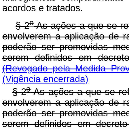
acordos e tratados.
o
§ 2
As ações a que se ref
envolverem a aplicação de r
poderão ser promovidas medi
serem definidos em decre
(Revogado pela Medida Prov
(Vigência encerrada)
o
§ 2
As ações a que se refe
envolverem a aplicação de r
poderão ser promovidas medi
serem definidos em decre