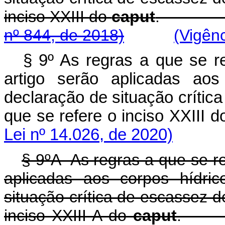
inciso XXIII do
caput
nº 844, de 2018)
(Vigên
§ 9º As regras a que se r
artigo serão aplicadas aos
declaração de situação crític
que se refere o inciso XXIII 
Lei nº 14.026, de 2020)
§ 9ºA As regras a que se r
aplicadas aos corpos hídri
situação crítica de escassez d
inciso XXIII-A do
caput