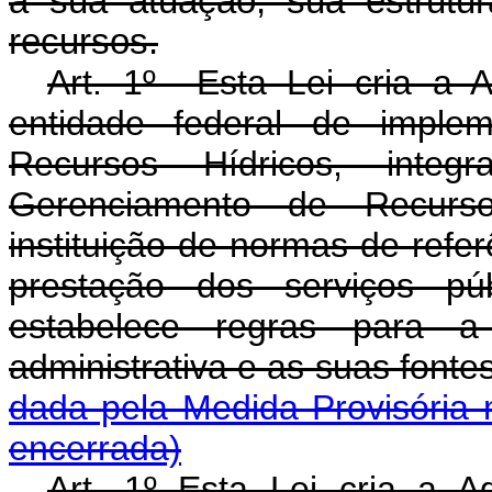
a sua atuação, sua estrutur
recursos.
Art. 1º Esta Lei cria a 
entidade federal de implem
Recursos Hídricos, inte
Gerenciamento de Recurso
instituição de normas de refe
prestação dos serviços pú
estabelece regras para a
administrativa e as sua
dada pela Medida Provisória 
encerrada)
Art. 1º Esta Lei cria a 