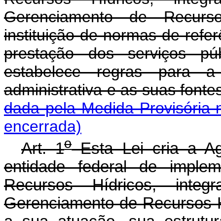
Gerenciamento de Recurso
instituição de normas de refe
prestação dos serviços pú
estabelece regras para a
administrativa e as sua
dada pela Medida Provisória 
encerrada)
o
Art. 1
Esta Lei cria a A
entidade federal de implem
Recursos Hídricos, inte
Gerenciamento de Recursos H