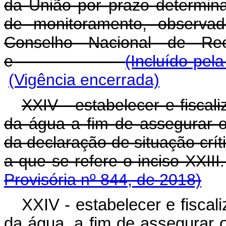
da União por prazo determi
de monitoramento, observado
Conselho Nacional de Rec
e
(Incluído pel
(Vigência encerrada)
XXIV - estabelecer e fiscal
da água a fim de assegurar o
da declaração de situação crít
a que se refere o in
Provisória nº 844, de 2018)
XXIV - estabelecer e fiscal
da água, a fim de assegurar o