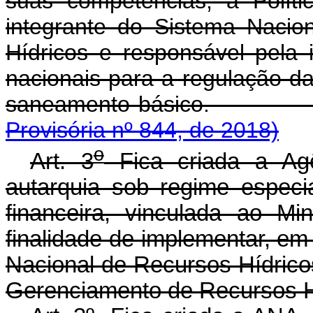
suas competências, a Políti
integrante do Sistema Naci
Hídricos e responsável pela 
nacionais para a regulação da
saneamento bás
Provisória nº 844, de 2018)
o
Art. 3
Fica criada a Ag
autarquia sob regime especi
financeira, vinculada ao M
finalidade de implementar, em 
Nacional de Recursos Hídrico
Gerenciamento de Recursos H