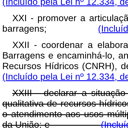
(Incluído pela Lei nº 12.334, d
XXI - promover a articulaçã
barragens;
(Incluí
XXII - coordenar a elabor
Barragens e encaminhá-lo, a
Recursos Hídricos (CN
(Incluído pela Lei nº 12.334, d
XXIII - declarar a situação
qualitativa de recursos hídri
o atendimento aos usos múlti
da União; e
(Inclu