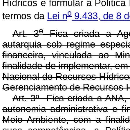
Hídricos e formular a Polític
o
termos da
Lei n
9.433, de 8 d
o
Art. 3
Fica criada a Ag
autarquia sob regime especi
financeira, vinculada ao M
finalidade de implementar, em 
Nacional de Recursos Hídrico
Gerenciamento de Recursos H
Art. 3º Fica criada a ANA,
autonomia administrativa e fi
Meio Ambiente, com a finali