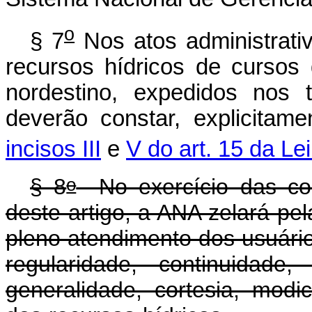
o
§ 7
Nos atos administrativ
recursos hídricos de curso
nordestino, expedidos nos 
deverão constar, explicitame
incisos III
e
V do art. 15 da Lei
o
§ 8
No exercício das com
deste artigo, a ANA zelará pe
pleno atendimento dos usuário
regularidade, continuidade, 
generalidade, cortesia, modici