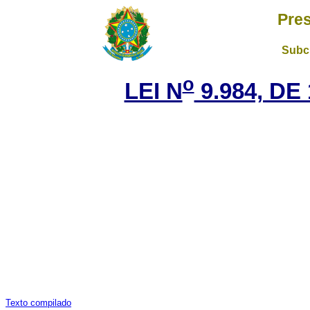
Pres
Subch
o
LEI N
9.984, DE
Texto compilado