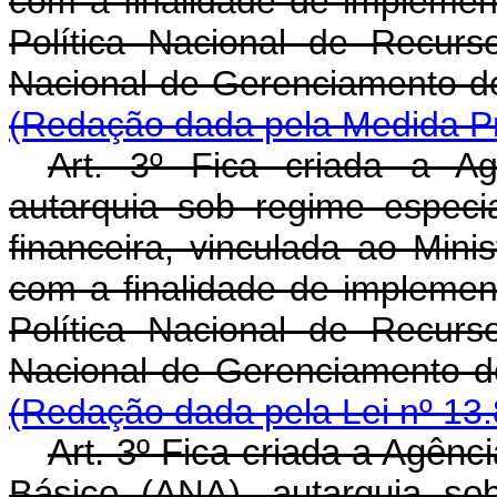
com a finalidade de implement
Política Nacional de Recurs
Nacional de Gerenciam
(Redação dada pela Medida Pr
Art. 3º Fica criada a A
autarquia sob regime especi
financeira, vinculada ao Mini
com a finalidade de implement
Política Nacional de Recurs
Nacional de Gerenciam
(Redação dada pela Lei nº 13.
Art. 3º Fica criada a Agên
Básico (ANA), autarquia so