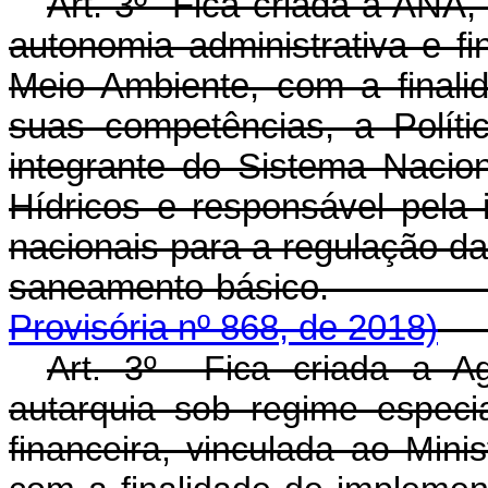
Art. 3º Fica criada a ANA,
autonomia administrativa e fi
Meio Ambiente, com a finali
suas competências, a Políti
integrante do Sistema Naci
Hídricos e responsável pela 
nacionais para a regulação da
saneamento bás
Provisória nº 868, de 2018)
Art. 3º Fica criada a A
autarquia sob regime especi
financeira, vinculada ao Mini