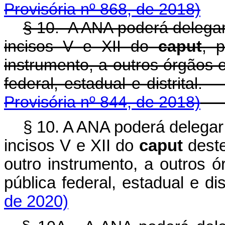
Provisória nº 868, de 2018)
§ 10. A ANA poderá delegar
incisos V e XII do
caput
, 
instrumento, a outros órgãos 
federal, estadual e 
Provisória nº 844, de 2018)
§ 10. A ANA poderá delegar
incisos V e XII do
caput
deste
outro instrumento, a outros 
pública federal, estadual e dist
de 2020)