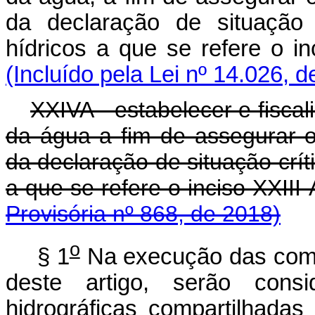
da declaração de situação 
hídricos a que se refere o i
(Incluído pela Lei nº 14.026, 
XXIVA - estabelecer e fisca
da água a fim de assegurar o
da declaração de situação crít
a que se refere o inci
Provisória nº 868, de 2018)
o
§ 1
Na execução das compe
deste artigo, serão cons
hidrográficas compartilhadas