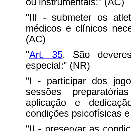
ou instrumentais;" (AC)
"III - submeter os atl
médicos e clínicos nece
(AC)
"
Art. 35
. São deveres
especial:" (NR)
"I - participar dos jog
sessões preparatór
aplicação e dedicaçã
condições psicofísicas e
"II - preservar as condi