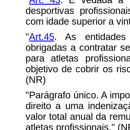
"
Art. 43
. É vedada a p
desportivas profissionai
com idade superior a vin
"
Art.45
. As entidades
obrigadas a contratar s
para atletas profissio
objetivo de cobrir os ris
(NR)
"Parágrafo único. A impo
direito a uma indeniza
valor total anual da re
atletas profissionais." (N