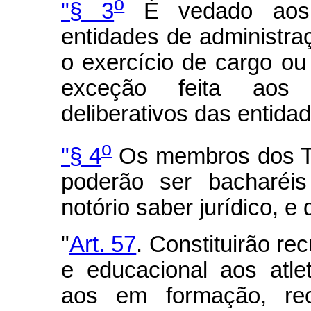
o
"§ 3
É vedado aos d
entidades de administra
o exercício de cargo ou
exceção feita aos
deliberativos das entidad
o
"§ 4
Os membros dos Tri
poderão ser bacharéi
notório saber jurídico, e
"
Art. 57
. Constituirão re
e educacional aos atlet
aos em formação, rec