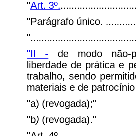
"
Art. 3º.
...........................
"Parágrafo único.
...........
"......................................
"II -
de modo não-prof
liberdade de prática e p
trabalho, sendo permiti
materiais e de patrocínio
"a)
(revogada);"
"b
)
(revogada)."
"Art. 4º..............................