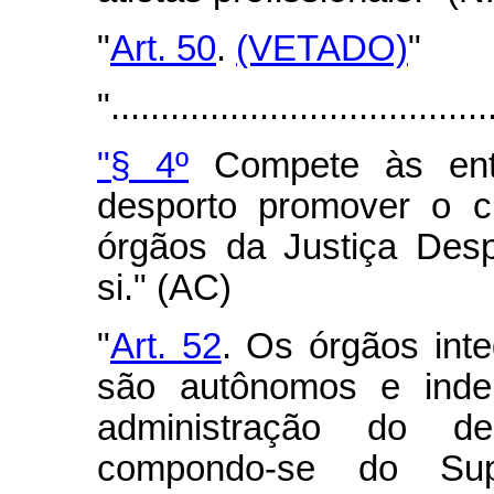
"
Art. 50
.
(VETADO)
"
"......................................
"§ 4º
Compete às enti
desporto promover o c
órgãos da Justiça Desp
si." (AC)
"
Art. 52
. Os órgãos inte
são autônomos e inde
administração do d
compondo-se do Supe