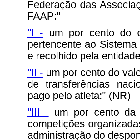
Federação das Associaçõ
FAAP:"
"I -
um por cento do con
pertencente ao Sistema 
e recolhido pela entidade
"II -
um por cento do valo
de transferências naci
pago pelo atleta;" (NR)
"III -
um por cento da a
competições organizadas
administração do desport