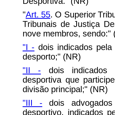
Desportiva." (NR)
"
Art. 55
. O Superior Trib
Tribunais de Justiça D
nove membros, sendo:" 
"I -
dois indicados pela
desporto;" (NR)
"II -
dois indicados p
desportiva que particip
divisão principal;" (NR)
"III -
dois advogados 
desportivo, indicados