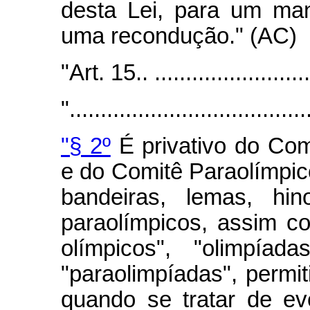
desta Lei, para um man
uma recondução." (AC)
"Art. 15.. ...........................
"......................................
"§ 2º
É privativo do Com
e do Comitê Paraolímpic
bandeiras, lemas, hi
paraolímpicos, assim 
olímpicos", "olimpíad
"paraolimpíadas", permit
quando se tratar de ev