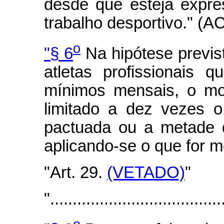
desde que esteja expre
trabalho desportivo." (A
o
"§ 6
Na hipótese previs
atletas profissionais 
mínimos mensais, o mon
limitado a dez vezes 
pactuada ou a metade d
aplicando-se o que for m
"Art. 29.
(VETADO)
"
"......................................