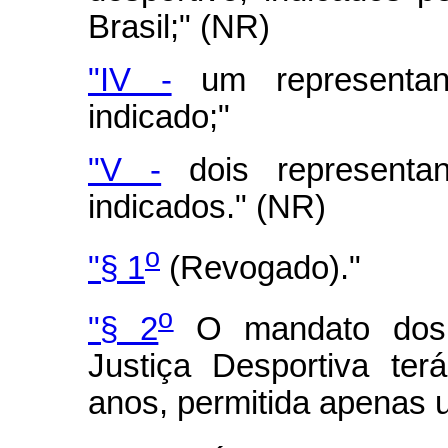
Brasil;" (NR)
"IV -
um representant
indicado;"
"V -
dois representan
indicados." (NR)
o
"§ 1
(Revogado)."
o
"§ 2
O mandato dos 
Justiça Desportiva te
anos, permitida apenas