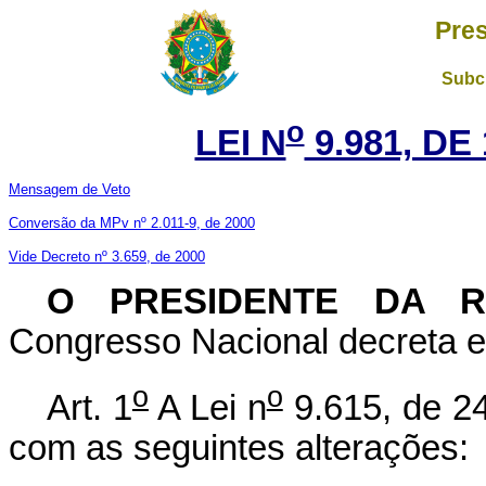
Pres
Subch
o
LEI N
9.981, DE
Mensagem de Veto
Conversão da MPv nº 2.011-9, de 2000
Vide Decreto nº 3.659, de 2000
O PRESIDENTE DA 
Congresso Nacional decreta e 
o
o
Art. 1
A Lei n
9.615, de 24
com as seguintes alterações: