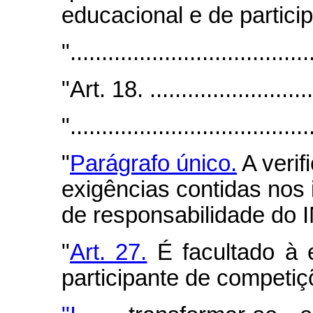
educacional e de partici
"......................................
"Art. 18. ...........................
"......................................
"
Parágrafo único.
A verif
exigências contidas nos i
de responsabilidade do
"
Art. 27.
É facultado à e
participante de competiç