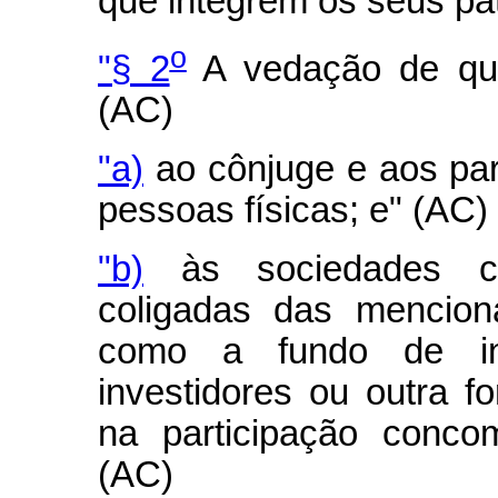
que integrem os seus pa
o
"§ 2
A vedação de que 
(AC)
"a)
ao cônjuge e aos par
pessoas físicas; e" (AC)
"b)
às sociedades con
coligadas das mencion
como a fundo de inv
investidores ou outra 
na participação concom
(AC)