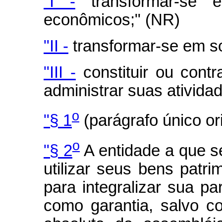
"I -
transformar-se e
econômicos;" (NR)
"II -
transformar-se em s
"III -
constituir ou contr
administrar suas ativida
o
"§ 1
(parágrafo único or
o
"§ 2
A entidade a que se
utilizar seus bens patri
para integralizar sua pa
como garantia, salvo c