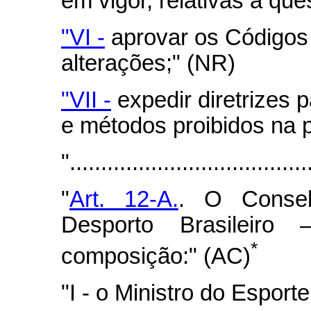
em vigor, relativas a qu
"VI -
aprovar os Códigos 
alterações;" (NR)
"VII -
expedir diretrizes 
e métodos proibidos na p
"......................................
"
Art. 12-A.
. O Consel
Desporto Brasileir
*
composição:" (AC)
"I - o Ministro do Esport