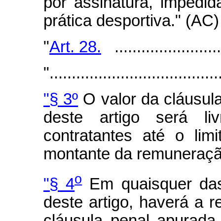
por assinatura, impedid
prática desportiva." (AC)
"
Art. 28.
.........................
"......................................
"§ 3º
O valor da cláusula
deste artigo será liv
contratantes até o li
montante da remuneraçã
o
"§ 4
Em quaisquer das 
deste artigo, haverá a 
cláusula penal apurada