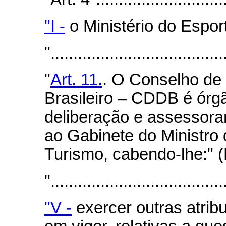
"I -
o Ministério do Espor
"......................................
"
Art. 11.
. O Conselho de
Brasileiro – CDDB é órg
deliberação e assessora
ao Gabinete do Ministro
Turismo, cabendo-lhe:" 
"......................................
"V -
exercer outras atribu