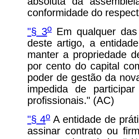
absoluta da assembléi
conformidade do respecti
o
"§ 3
Em qualquer das 
deste artigo, a entidad
manter a propriedade d
por cento do capital com
poder de gestão da nova
impedida de participa
profissionais." (AC)
o
"§ 4
A entidade de prát
assinar contrato ou fir