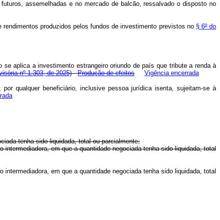
de futuros, assemelhadas e no mercado de balcão, ressalvado o disposto no
de rendimentos produzidos pelos fundos de investimento previstos no
§ 6
º
do
o se aplica a investimento estrangeiro oriundo de país que tribute a renda à
isória nº 1.303, de 2025)
Produção de efeitos
Vigência encerrada
or qualquer beneficiário, inclusive pessoa jurídica isenta, sujeitam-se à
rrada
da tenha sido liquidada, total ou parcialmente;
ntermediadora, em que a quantidade negociada tenha sido liquidada, total
ntermediadora, em que a quantidade negociada tenha sido liquidada, total