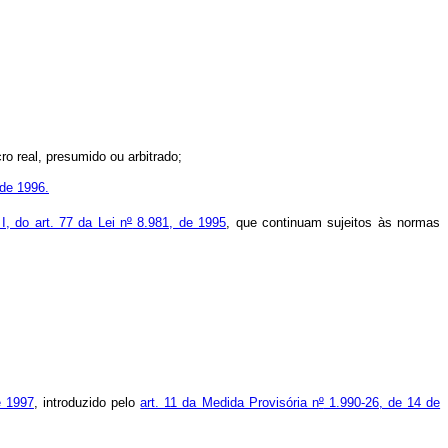
o real, presumido ou arbitrado;
de 1996.
 I, do art. 77 da Lei n
º
8.981, de 1995
, que continuam sujeitos às normas
e 1997
, introduzido pelo
art. 11 da Medida Provisória n
º
1.990-26, de 14 de