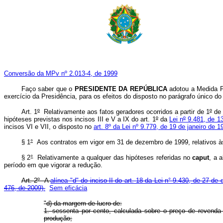
Conversão da MPv nº 2.013-4, de 1999
Faço saber que o
PRESIDENTE DA REPÚBLICA
adotou a Medida Pr
exercício da Presidência, para os efeitos do disposto no parágrafo único do 
Art. 1
º
Relativamente aos fatos geradores ocorridos a partir de 1
º
de 
hipóteses previstas nos incisos III e V a IX do art. 1
º
da
Lei n
º
9.481, de 1
incisos VI e VII, o disposto no
art. 8º da Lei nº 9.779, de 19 de janeiro de 1
§ 1
°
Aos contratos em vigor em 31 de dezembro de 1999, relativos às o
§ 2
°
Relativamente a qualquer das hipóteses referidas no
caput
, a 
período em que vigorar a redução.
Art. 2º A
alínea "d" do inciso II do art. 18 da Lei n° 9.430, de 27 d
476, de 2009).
Sem eficácia
"d) da margem de lucro de:
1. sessenta por cento, calculada sobre o preço de revenda
produção;