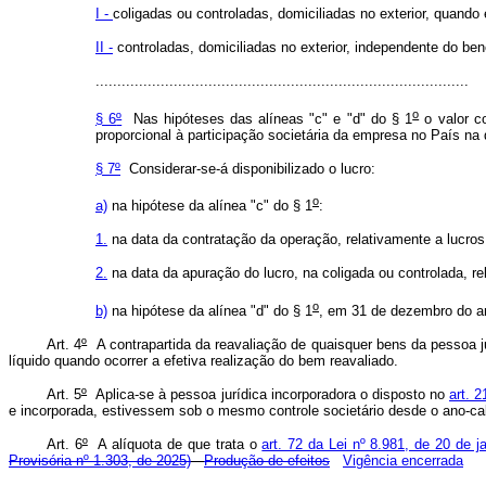
I -
coligadas ou controladas, domiciliadas no exterior, quando
II -
controladas, domiciliadas no exterior, independente do bene
......................................................................................
o
§ 6
º
Nas hipóteses das alíneas "c" e "d" do § 1
o valor co
proporcional à participação societária da empresa no País na 
§ 7
º
Considerar-se-á disponibilizado o lucro:
o
a)
na hipótese da alínea "c" do § 1
:
1.
na data da contratação da operação, relativamente a lucros 
2.
na data da apuração do lucro, na coligada ou controlada, r
o
b)
na hipótese da alínea "d" do § 1
, em 31 de dezembro do an
Art. 4
º
A contrapartida da reavaliação de quaisquer bens da pessoa ju
líquido quando ocorrer a efetiva realização do bem reavaliado.
Art. 5
º
Aplica-se à pessoa jurídica incorporadora o disposto no
art. 2
e incorporada, estivessem sob o mesmo controle societário desde o ano-cal
Art. 6
º
A alíquota de que trata o
art. 72 da Lei nº 8.981, de 20 de j
Provisória nº 1.303, de 2025)
Produção de efeitos
Vigência encerrada