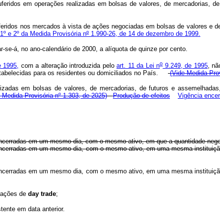
 auferidos em operações realizadas em bolsas de valores, de mercadorias, 
 auferidos nos mercados à vista de ações negociadas em bolsas de valores e 
 1º e 2º da Medida Provisória n
º
1.990-26, de 14 de dezembro de 1999.
ar-se-á, no ano-calendário de 2000, a alíquota de quinze por cento.
o
e 1995,
com a alteração introduzida pelo
art. 11 da Lei n
9.249, de 1995
, nã
 estabelecidas para os residentes ou domiciliados no País.
(Vide Medida Prov
izadas em bolsas de valores, de mercadorias, de futuros e assemelhadas, p
 Medida Provisória nº 1.303, de 2025)
Produção de efeitos
Vigência ence
encerradas em um mesmo dia, com o mesmo ativo, em que a quantidade negocia
encerradas em um mesmo dia, com o mesmo ativo, em uma mesma instituição i
encerradas em um mesmo dia, com o mesmo ativo, em uma mesma instituição i
erações de
day trade
;
tente em data anterior.