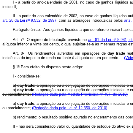
I - a partir do ano-calendário de 2001, no caso de ganhos líquidos
inciso II;
II - a partir do ano-calendário de 2002, no caso de ganhos líquidos
art. 28 da Lei n
º
9.532, de 1997
, com as alterações introduzidas pelos
arts.
Parágrafo único. Aos ganhos líquidos a que se refere o inciso I aplic
Art. 7
º
O regime de tributação previsto no
art. 81 da Lei nº 8.981, d
alíquota inferior a vinte por cento, o qual sujeitar-se-á às mesmas regras
Art. 8
º
Os rendimentos auferidos em operações de
day trade
real
incidência do imposto de renda na fonte à alíquota de um por cento.
(Vide
§ 1
º
Para efeito do disposto neste artigo:
I - considera-se:
a)
day trade
: a operação ou a conjugação de operações iniciadas e 
a)
day trade
: a operação ou a conjugação de operações iniciadas e 
ou parcialmente;
(Redação dada pela Medida Provisória nº 497, de 2010)
a)
day trade
: a operação ou a conjugação de operações iniciadas e 
ou parcialmente;
(Redação dada pela Lei nº 12.350, de 2010)
b) rendimento: o resultado positivo apurado no encerramento das op
II - não será considerado valor ou quantidade de estoque do ativo exis