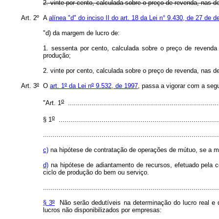
2. vinte por cento, calculada sobre o preço de revenda, nas d
Art. 2º A
alínea "d" do inciso II do art. 18 da Lei n° 9.430, de 27 de
"d) da margem de lucro de:
1. sessenta por cento, calculada sobre o preço de revenda
produção;
2. vinte por cento, calculada sobre o preço de revenda, nas d
Art. 3
º
O
art. 1
º
da Lei n
º
9.532, de 1997
, passa a vigorar com a seg
o
"Art. 1
.............................................................................
o
§ 1
..................................................................................
..........................................................................................
c)
na hipótese de contratação de operações de mútuo, se a mut
d)
na hipótese de adiantamento de recursos, efetuado pela co
ciclo de produção do bem ou serviço.
..........................................................................................
§ 3
º
Não serão dedutíveis na determinação do lucro real e da
lucros não disponibilizados por empresas: