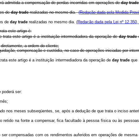
erá admitida a compensação de perdas incorridas em operações de
day trade
ões de
day trade
realizadas no mesmo dia.
(Redação dada pela Medida Provis
es de
day trade
realizadas no mesmo dia.
(Redação dada pela Lei nº 12.350,
ata este artigo é:
trata este artigo é a instituição intermediadora da operação de
day trade
q
 diretamente, a ordem do cliente;
 liquidação, compensação e custódia, no caso de operações iniciadas por inte
ata este artigo é a instituição intermediadora da operação de
day trade
que 
e
poderá ser:
 mês;
do nos meses subseqüentes, se, após a dedução de que trata o inciso anterio
retido na fonte a compensar, fica facultado à pessoa física ou às pessoas j
 ser compensadas com os rendimentos auferidos em operações de mesma 