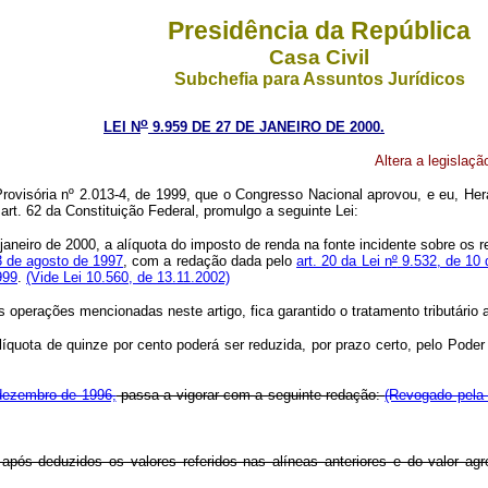
Presidência da República
Casa Civil
Subchefia para Assuntos Jurídicos
o
LEI N
9.959 DE 27 DE JANEIRO DE 2000.
Altera a legislaçã
ovisória nº 2.013-4, de 1999, que o Congresso Nacional aprovou, e eu, Her
art. 62 da Constituição Federal, promulgo a seguinte Lei:
janeiro de 2000, a alíquota do imposto de renda na fonte incidente sobre os r
3 de agosto de 1997
, com a redação dada pelo
art. 20 da Lei n
º
9.532, de 10
999
.
(Vide Lei 10.560, de 13.11.2002)
perações mencionadas neste artigo, fica garantido o tratamento tributário a
alíquota de quinze por cento poderá ser reduzida, por prazo certo, pelo Pod
e dezembro de 1996,
passa a vigorar com a seguinte redação:
(Revogado pela 
 após deduzidos os valores referidos nas alíneas anteriores e do valor ag