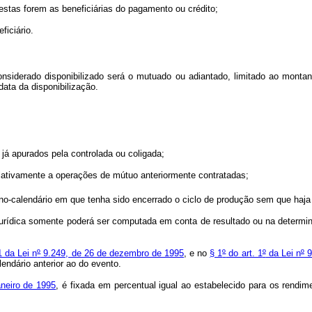
 estas forem as beneficiárias do pagamento ou crédito;
ficiário.
nsiderado disponibilizado será o mutuado ou adiantado, limitado ao montant
data da disponibilização.
já apurados pela controlada ou coligada;
elativamente a operações de mútuo anteriormente contratadas;
o-calendário em que tenha sido encerrado o ciclo de produção sem que haja o
rídica somente poderá ser computada em conta de resultado ou na determinaç
1 da Lei n
º
9.249, de 26 de dezembro de 1995
, e no
§ 1
º
do art. 1
º
da Lei n
º
9
endário anterior ao do evento.
aneiro de 1995
, é fixada em percentual igual ao estabelecido para os rendi