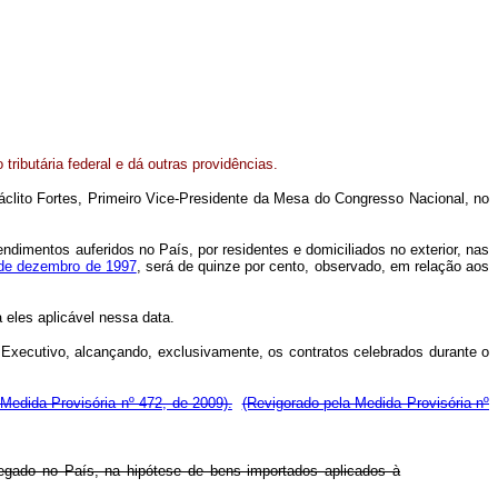
o tributária federal e dá outras providências.
áclito Fortes, Primeiro Vice-Presidente da Mesa do Congresso Nacional, no
endimentos auferidos no País, por residentes e domiciliados no exterior, nas
 de dezembro de 1997
, será de quinze por cento, observado, em relação aos
 eles aplicável nessa data.
er Executivo, alcançando, exclusivamente, os contratos celebrados durante o
Medida Provisória nº 472, de 2009).
(Revigorado pela Medida Provisória nº
regado no País, na hipótese de bens importados aplicados à