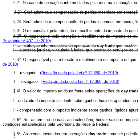
§ 2º No caso de operações intermediadas pela mesma instituição, s
o
§ 2
Será admitida a compensação de perdas incorridas em operaç
o
§ 2
Será admitida a compensação de perdas incorridas em operaçõ
§ 3º O responsável pela retenção e recolhimento do imposto de que tr
o
§ 3
O responsável pela retenção e recolhimento do imposto de que 
Provisória nº 497, de 2010)
I - a instituição intermediadora da operação de
day trade
que receber,
II - a pessoa jurídica, vinculada à bolsa, que prestar os serviços de
o
§ 3
O responsável pela retenção e recolhimento do imposto de que tr
de 2010)
I – revogado;
(Redação dada pela Lei nº 12.350, de 2010)
II – revogado.
(Redação dada pela Lei nº 12.350, de 2010)
§ 4
º
O valor do imposto retido na fonte sobre operações de
day trad
I - deduzido do imposto incidente sobre ganhos líquidos apurados no
II - compensado com o imposto incidente sobre ganhos líquidos apura
§ 5
º
Se, ao término de cada ano-calendário, houver saldo de imposto 
condições estabelecidas pela Secretaria da Receita Federal.
§ 6
º
As perdas incorridas em operações
day trade
somente poderão