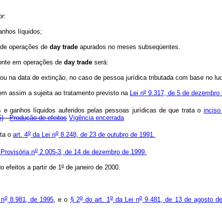
r:
anhos líquidos;
 de operações de
day trade
apurados no meses subseqüentes.
 fonte em operações de
day trade
será:
u na data de extinção, no caso de pessoa jurídica tributada com base no lucr
 bem assim a sujeita ao tratamento previsto na
Lei n
º
9.317, de 5 de dezembro 
 e ganhos líquidos auferidos pelas pessoas jurídicas de que trata o
inciso
5)
Produção de efeitos
Vigência encerrada
o
o
ata o
art. 4
da Lei n
8.248, de 23 de outubro de 1991.
o
Provisória n
2.005-3, de 14 de dezembro de 1999.
 efeitos a partir de 1
º
de janeiro de 2000.
o
o
o
o
 n
8.981, de 1995
, e o
§ 2
do art. 1
da Lei n
9.481, de 13 de agosto d