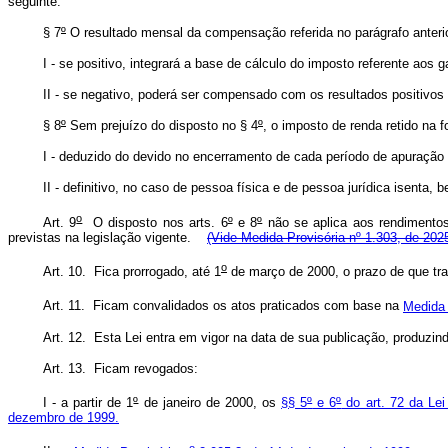
seguinte.
§ 7
º
O resultado mensal da compensação referida no parágrafo anterio
I - se positivo, integrará a base de cálculo do imposto referente aos g
II - se negativo, poderá ser compensado com os resultados positivos
§ 8
º
Sem prejuízo do disposto no § 4
º
, o imposto de renda retido na
I - deduzido do devido no encerramento de cada período de apuração o
II - definitivo, no caso de pessoa física e de pessoa jurídica isenta,
o
Art. 9
O disposto nos arts. 6
º
e 8
º
não se aplica aos rendimentos
previstas na legislação vigente.
(Vide Medida Provisória nº 1.303, de 202
o
Art. 10. Fica prorrogado, até 1
de março de 2000, o prazo de que tr
Art. 11. Ficam convalidados os atos praticados com base na
Medida 
Art. 12. Esta Lei entra em vigor na data de sua publicação, produzindo
Art. 13. Ficam revogados:
I - a partir de 1
º
de janeiro de 2000, os
§§ 5
º
e 6
º
do art. 72 da Lei
dezembro de 1999.
o