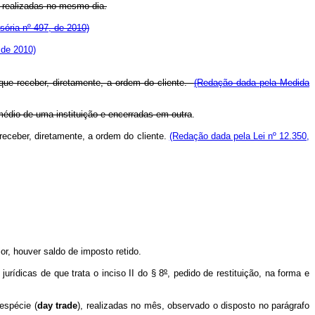
realizadas no mesmo dia.
ória nº 497, de 2010)
 de 2010)
ue receber, diretamente, a ordem do cliente.
(Redação dada pela Medida
rmédio de uma instituição e encerradas em outra
.
receber, diretamente, a ordem do cliente.
(Redação dada pela Lei nº 12.350,
r, houver saldo de imposto retido.
urídicas de que trata o inciso II do § 8
º
, pedido de restituição, na forma e
espécie (
day trade
), realizadas no mês, observado o disposto no parágrafo