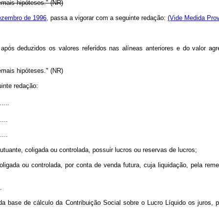
emais hipóteses." (NR)
 dezembro de 1996,
passa a vigorar com a seguinte redação:
(Vide Medida Prov
 após deduzidos os valores referidos nas alíneas anteriores e do valor ag
emais hipóteses." (NR)
uinte redação:
.....
....
....
uante, coligada ou controlada, possuir lucros ou reservas de lucros;
ligada ou controlada, por conta de venda futura, cuja liquidação, pela re
.
 base de cálculo da Contribuição Social sobre o Lucro Líquido os juros, p