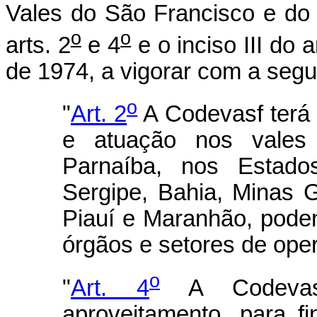
Vales do São Francisco e do
o
o
arts. 2
e 4
e o inciso III do a
de 1974, a vigorar com a segu
o
"
Art. 2
A Codevasf terá s
e atuação nos vales
Parnaíba, nos Estado
Sergipe, Bahia, Minas Ge
Piauí e Maranhão, poden
órgãos e setores de ope
o
"
Art. 4
A Codevasf
aproveitamento, para fi