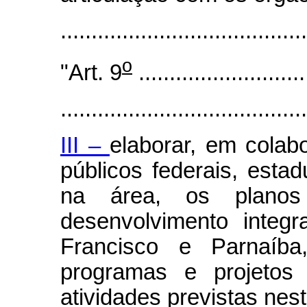
.......................................
o
"Art. 9
...........................
........................................
III –
elaborar, em cola
públicos federais, esta
na área, os planos
desenvolvimento integ
Francisco e Parnaíba
programas e projetos 
atividades previstas nest