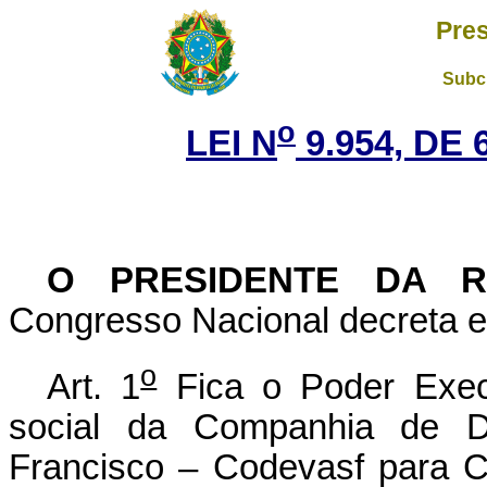
Pres
Subch
o
LEI N
9.954, DE 
O PRESIDENTE DA 
Congresso Nacional decreta e 
o
Art. 1
Fica o Poder Execu
social da Companhia de D
Francisco – Codevasf para 