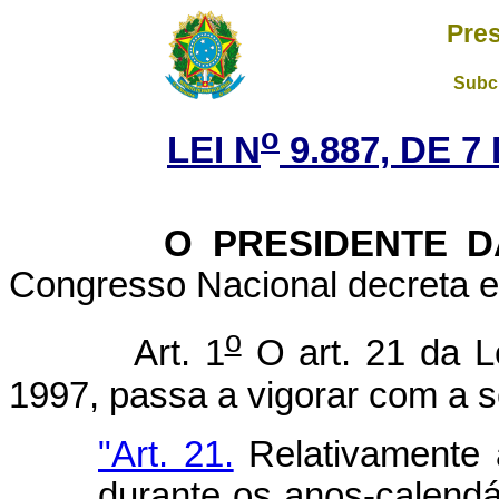
Pres
Subch
o
LEI N
9.887, DE 
O PRESIDENTE DA 
Congresso Nacional decreta e 
o
Art. 1
O art. 21 da L
1997, passa a vigorar com a s
"Art. 21.
Relativamente a
durante os anos-calendá