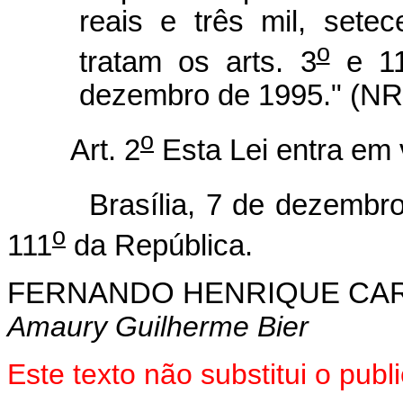
reais e três mil, sete
o
tratam os arts. 3
e 11
dezembro de 1995." (NR
o
Art. 2
Esta Lei entra em 
Brasília, 7 de dezembro 
o
111
da República.
FERNANDO HENRIQUE CA
Amaury Guilherme Bier
Este texto não substitui o pu