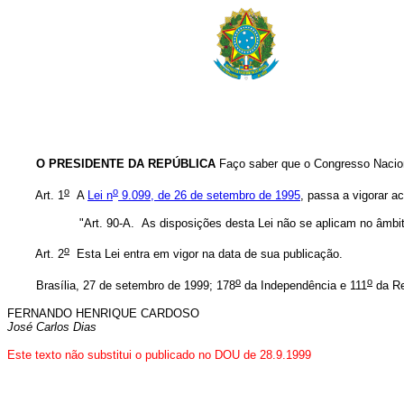
O PRESIDENTE DA REPÚBLICA
Faço saber que o Congresso Nacion
o
o
Art. 1
A
Lei n
9.099, de 26 de setembro de 1995
, passa a vigorar ac
"Art. 90-A. As disposições desta Lei não se aplicam no âmbito
o
Art. 2
Esta Lei entra em vigor na data de sua publicação.
o
o
Brasília, 27 de setembro de 1999; 178
da Independência e 111
da Re
FERNANDO HENRIQUE CARDOSO
José Carlos Dias
Este texto não substitui o publicado no DOU de 28.9.1999