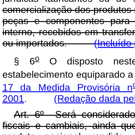
comercialização dos produtos 
peças e componentes para r
interno, recebidos em transfer
ou importados.
(Incluído
o
§ 6
O disposto neste 
estabelecimento equiparado a i
17 da Medida Provisória n
2001
.
(Redação dada pel
Art. 6º Será considerado
fiscais e cambiais, ainda que