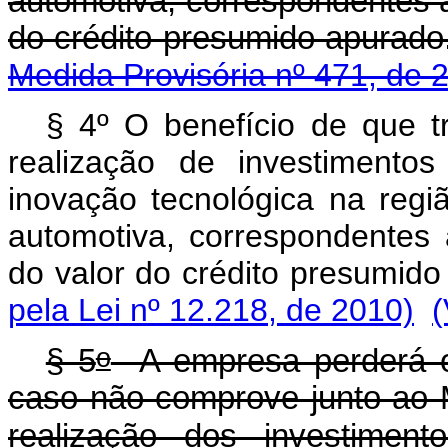
automotiva, correspondentes a
do crédito presumid
Medida Provisória nº 471, de 
§ 4º O benefício de que tr
realização de investimento
inovação tecnológica na regi
automotiva, correspondentes
do valor do crédito presumid
pela Lei nº 12.218, de 2010)
(
o
§ 5
A empresa perderá o b
caso não comprove junto ao M
realização dos investimen