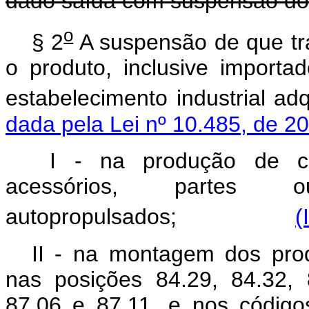
dado saída com suspensão do
o
§ 2
A suspensão de que tra
o produto, inclusive importa
estabelecimento industrial adq
dada pela Lei nº 10.485, de 2
I - na produção de comp
acessórios, partes
autopropulsados;
(
II - na montagem dos prod
nas posições 84.29, 84.32, 
87.06 e 87.11, e nos código