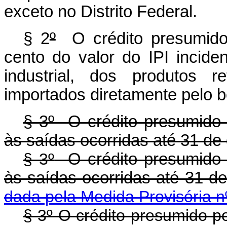
exceto no Distrito Federal.
§ 2
º
O crédito presumido 
cento do valor do IPI incide
industrial, dos produtos 
importados diretamente pelo be
§ 3º O crédito presumido 
às saídas ocorridas até 31 d
§ 3º
O crédito presumido 
às saídas ocorridas até 3
dada pela Medida Provisória n
§ 3º O crédito presumido p