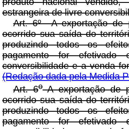
produto nacional vendido
estrangeira de livre conversibi
Art. 6º A exportação de 
ocorrido sua saída do territór
produzindo todos os efeit
pagamento for efetivado 
conversibilidade e a
(Redação dada pela Medida Pr
o
Art. 6
A exportação de p
ocorrido sua saída do territór
produzindo todos os efeit
pagamento for efetivado 