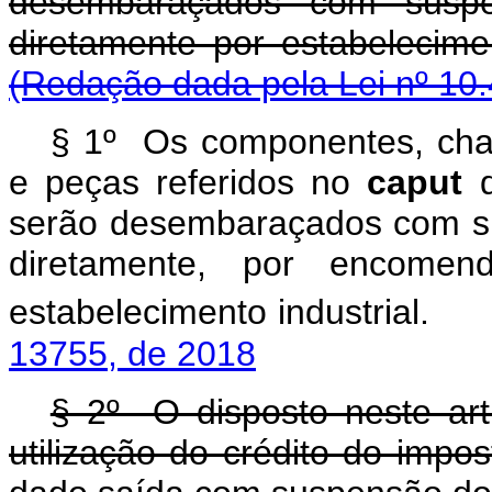
desembaraçados com suspe
diretamente por est
(Redação dada pela Lei nº 10.
§ 1º Os componentes, chass
e peças referidos no
caput
d
serão desembaraçados com s
diretamente, por encom
estabelecimento industrial.
13755, de 2018
§ 2º O disposto neste ar
utilização do crédito do impo