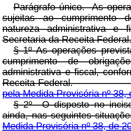
Parágrafo único. As operaç
sujeitas ao cumprimento d
natureza administrativa e f
Secretaria da Receita Federal
§ 1º
As operações prevista
cumprimento de obrigaçõ
administrativa e fiscal, conf
Receita Federa
pela Medida Provisória nº 38,
§ 2º O disposto no incis
ainda, nas seguin
Medida Provisória nº 38, de 2