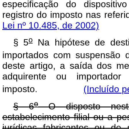
especificação do dispositi
registro do imposto na
Lei nº 10.485, de 2002)
o
§ 5
Na hipótese de desti
importados com suspensão do
deste artigo, a saída dos me
adquirente ou importador
imposto.
(Incluído p
o
§ 6
O disposto neste
estabelecimento filial ou a p
jurídicas fabricantes ou de