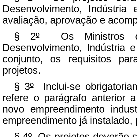
Desenvolvimento, Indústria 
avaliação, aprovação e acom
§ 2
º
Os Ministros d
Desenvolvimento, Indústria e
conjunto, os requisitos pa
projetos.
§ 3
º
Inclui-se obrigatoria
refere o parágrafo anterior 
novo empreendimento industr
empreendimento já instalado, 
§ 4
º
Os projetos deverão s