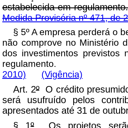
estabelecida em re
Medida Provisória nº 471, de 
§ 5º A empresa perderá o be
não comprove no Ministério d
dos investimentos previstos
regulamento.
2010)
(Vigência)
Art. 2
º
O crédito presumido 
será usufruído pelos contri
apresentados até 31 de outub
§ 1
º
Os projetos serão 