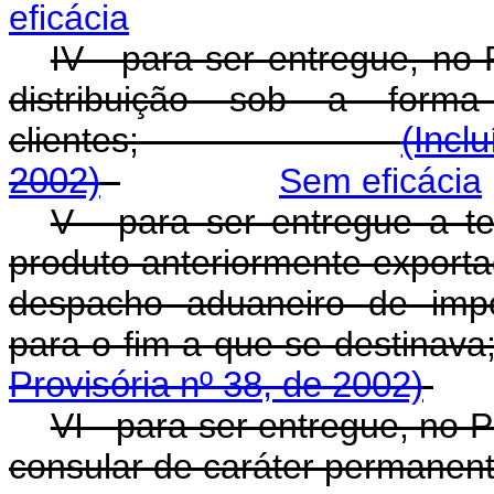
eficácia
IV - para ser entregue, no 
distribuição sob a form
clientes;
(Incl
2002)
Sem eficácia
V - para ser entregue a te
produto anteriormente export
despacho aduaneiro de impo
para o fim a que se 
Provisória nº 38, de 2002)
VI - para ser entregue, no P
consular de caráter permanent