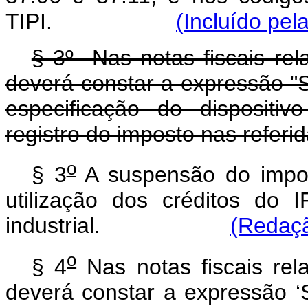
TIPI.
(Incluído pel
§ 3º Nas notas fiscais rel
deverá constar a expressão "
especificação do dispositi
registro do imposto nas referi
o
§ 3
A suspensão do impo
utilização dos créditos do I
industrial.
(Redaçã
o
§ 4
Nas notas fiscais rel
deverá constar a expressão 