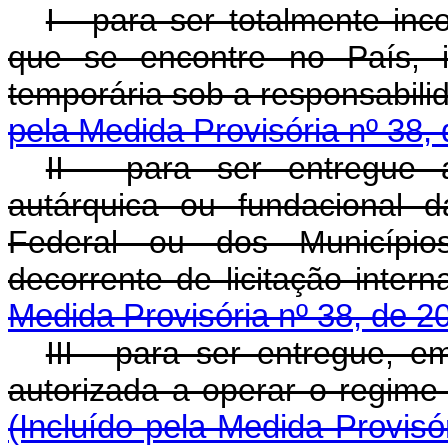
I - para ser totalmente in
que se encontre no País, 
temporária sob a respons
pela Medida Provisória nº 38,
II - para ser entregue 
autárquica ou fundacional d
Federal ou dos Município
decorrente de licitaç
Medida Provisória nº 38, de 2
III - para ser entregue, 
autorizada a operar o regime 
(Incluído pela Medida Provisó