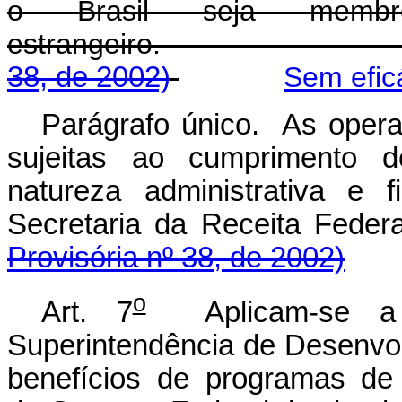
o Brasil seja membr
estrangeiro
38, de 2002)
Sem efic
Parágrafo único. As operaç
sujeitas ao cumprimento d
natureza administrativa e f
Secretaria da Rec
Provisória nº 38, de 2002)
o
Art. 7
Aplicam-se a 
Superintendência de Desenv
benefícios de programas de