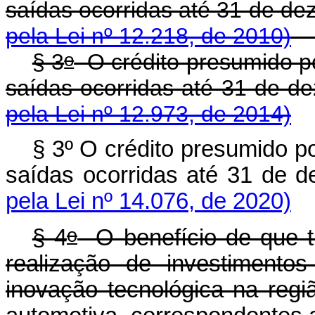
saídas ocorridas até 31 de d
pela Lei nº 12.218, de 2010)
o
§ 3
O crédito presumido po
saídas ocorridas até 31 de
pela Lei nº 12.973, de 2014)
§ 3º O crédito presumido p
saídas ocorridas até 31 de
pela Lei nº 14.076, de 2020)
o
§ 4
O benefício de que tr
realização de investimento
inovação tecnológica na regi