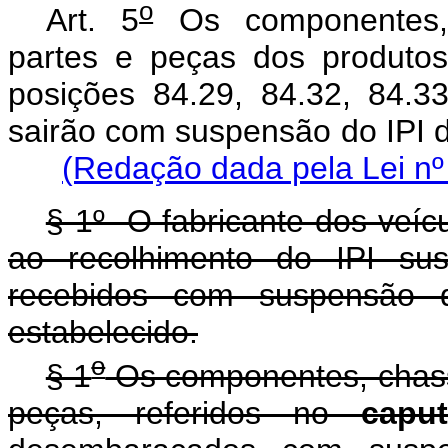
o
Art. 5
Os componentes, c
partes e peças dos produtos
posições 84.29, 84.32, 84.3
sairão com suspensão do IP
(Redação dada pela Lei nº
§ 1º O fabricante dos veíc
ao recolhimento do IPI sus
recebidos com suspensão d
estabelecido.
o
§ 1
Os componentes, chassi
peças, referidos no
caput