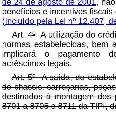
de 24 de agosto de 2001
, não
benefícios e incentivos 
(Incluído pela Lei nº 12.407, d
Art. 4
º
A utilização do cré
normas estabelecidas, bem 
implicará o pagamento d
acréscimos legais.
Art. 5º A saída, do estabel
de chassis, carroçarias, peça
destinados à montagem dos p
8701 a 8705 e 8711 da TIPI, d