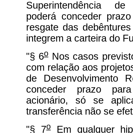
Superintendência de
poderá conceder prazo
resgate das debêntures
integrem a carteira do F
o
"§ 6
Nos casos previsto
com relação aos projetos
de Desenvolvimento Re
conceder prazo para 
acionário, só se apli
transferência não se efet
o
"§ 7
Em qualquer hipó