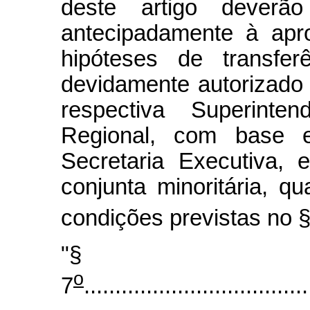
deste artigo deverã
antecipadamente à apr
hipóteses de transfer
devidamente autorizado 
respectiva Superinte
Regional, com base 
Secretaria Executiva, 
conjunta minoritária, 
condições previstas no §
"§
o
7
....................................