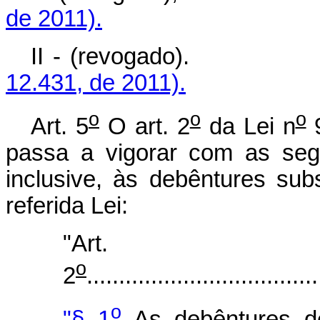
de 2011).
II - (revoga
12.431, de 2011).
o
o
o
Art. 5
O art. 2
da Lei n
9
passa a vigorar com as segu
inclusive, às debêntures sub
referida Lei:
"Art.
o
2
....................................
o
"§ 1
As debêntures de