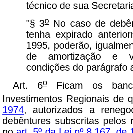
técnico de sua Secretari
o
"§ 3
No caso de debênt
tenha expirado anteri
1995, poderão, igualmen
de amortização e v
condições do parágrafo a
o
Art. 6
Ficam os banco
Investimentos Regionais de 
1974
, autorizados a renegoc
debêntures subscritas pelos 
no
art. 5º da Lei nº 8.167, de