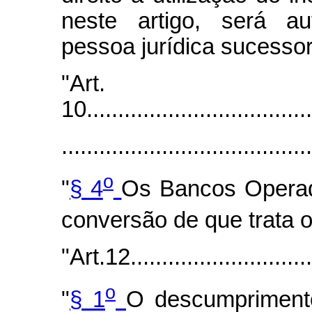
neste artigo, será au
pessoa jurídica sucessor
"Art.
10.....................................
.......................................
o
"
§ 4
Os Bancos Operad
conversão de que trata o 
"Art.12...............................
o
"
§ 1
O descumpriment