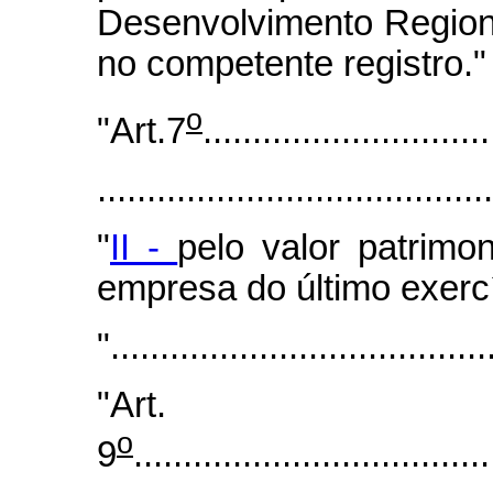
Desenvolvimento Region
no competente registro."
o
"Art.7
.............................
.......................................
"
II -
pelo valor patrimo
empresa do último exercí
"......................................
"Art.
o
9
....................................