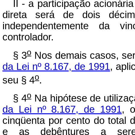
II - a participação acionár
direta será de dois décim
independentemente da vin
controlador.
o
§ 3
Nos demais casos, se
da Lei nº 8.167, de 1991
, apl
o
seu § 4
.
o
§ 4
Na hipótese de utiliza
da Lei nº 8.167, de 1991
, 
cinqüenta por cento do total 
e as debêntures a serem