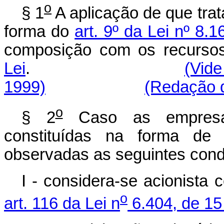
o
§ 1
A aplicação de que trat
forma do
art. 9º da Lei nº 8.
composição com os recurso
Lei
.
(Vide
1999)
(Redação d
o
§ 2
Caso as empresas 
constituídas na forma de
observadas as seguintes cond
I - considera-se acionista 
o
art. 116 da Lei n
6.404, de 15