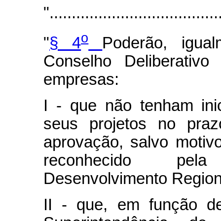
"......................................
o
"
§ 4
Poderão, igual
Conselho Deliberativo
empresas:
I - que não tenham ini
seus projetos no pra
aprovação, salvo motiv
reconhecido pela
Desenvolvimento Region
II - que, em função d