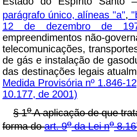
Estado do Espírito Santo 
parágrafo único, alíneas "a"
,
"
12 de dezembro de 19
empreendimentos não-governam
telecomunicações, transporte
de gás e instalação de gasodu
das destinações legai
Medida Provisória nº 1.846-12
10.177, de 2001)
o
§ 1
A aplicação de que trat
o
o
forma do
art. 9
da Lei n
8.16