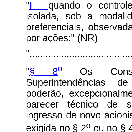
"
I -
quando o controle
isolada, sob a modali
preferenciais, observa
por ações;" (NR)
"......................................
o
"
§ 8
Os Conselh
Superintendências de
poderão, excepcionalm
parecer técnico de s
ingresso de novo acioni
o
exigida no § 2
ou no § 