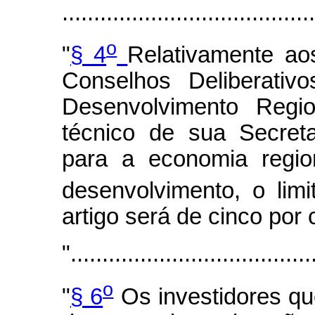
.......................................
o
"
§ 4
Relativamente ao
Conselhos Deliberativ
Desenvolvimento Regi
técnico de sua Secreta
para a economia region
desenvolvimento, o lim
artigo será de cinco por 
"......................................
o
"
§ 6
Os investidores qu