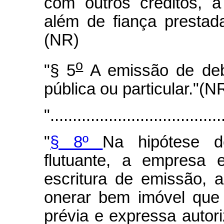
com outros créditos, a
além de fiança prestad
(NR)
o
"§ 5
A emissão de debê
pública ou particular."(N
"......................................
"
§ 8º
Na hipótese d
flutuante, a empresa 
escritura de emissão, 
onerar bem imóvel que 
prévia e expressa autor