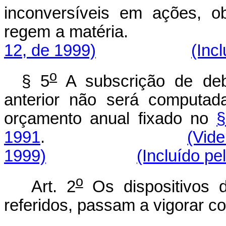
inconversíveis em ações, 
regem a matéri
12, de 1999)
(Inc
o
§ 5
A subscrição de deb
anterior não será computada
orçamento anual fixado no
§
1991
.
(Vid
1999)
(Incluído pe
o
Art. 2
Os dispositivos
referidos, passam a vigorar c