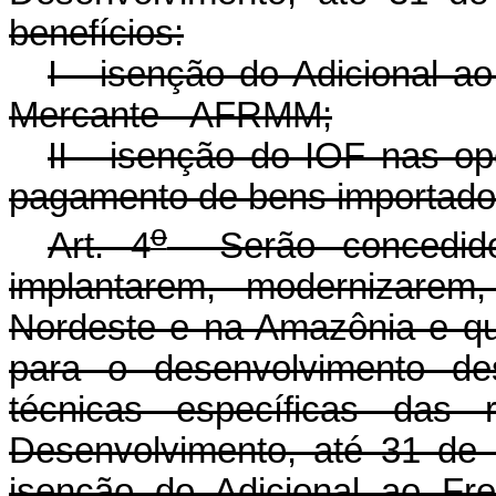
benefícios:
I - isenção do Adicional 
Mercante - AFRMM;
II - isenção do IOF nas o
pagamento de bens importado
o
Art. 4
Serão concedido
implantarem, modernizarem,
Nordeste e na Amazônia e qu
para o desenvolvimento des
técnicas específicas das r
Desenvolvimento, até 31 de
isenção do Adicional ao Fr