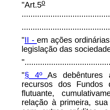
o
"Art.5
........................................
.......................................
"
II -
em ações ordinárias
legislação das sociedad
"......................................
"
§ 4º
As debêntures 
recursos dos Fundos d
flutuante, cumulativa
relação à primeira, sua