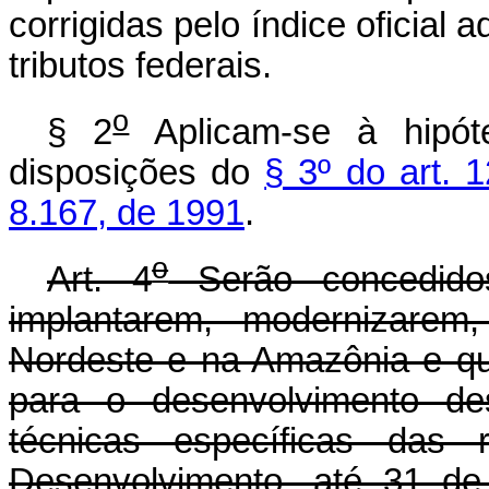
corrigidas pelo índice oficial 
tributos federais.
o
§ 2
Aplicam-se à hipót
disposições do
§ 3º do art. 1
8.167, de 1991
.
o
Art. 4
Serão concedido
implantarem, modernizarem,
Nordeste e na Amazônia e qu
para o desenvolvimento des
técnicas específicas das r
Desenvolvimento, até 31 de