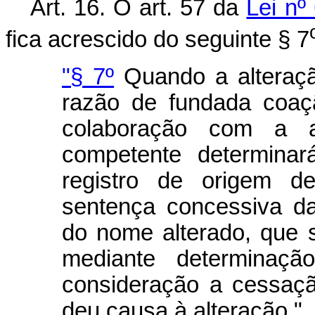
Art. 16. O art. 57 da
Lei nº
fica acrescido do seguinte § 7
"§ 7º
Quando a alteraç
razão de fundada coaç
colaboração com a a
competente determina
registro de origem d
sentença concessiva d
do nome alterado, que 
mediante determinaçã
consideração a cessaç
deu causa à alteração."