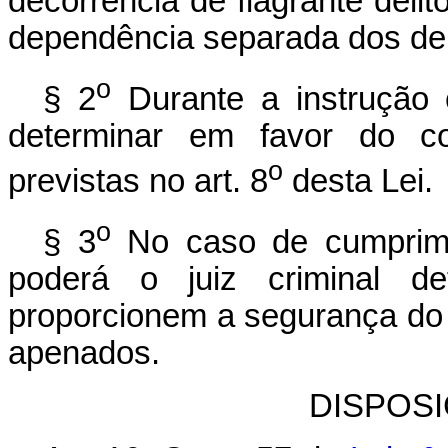
decorrência de flagrante deli
dependência separada dos de
o
§ 2
Durante a instrução c
determinar em favor do co
o
previstas no art. 8
desta Lei.
o
§ 3
No caso de cumprime
poderá o juiz criminal de
proporcionem a segurança do
apenados.
DISPOS