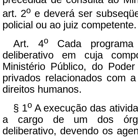
o
art. 2
e deverá ser subseqüe
policial ou ao juiz competente.
o
Art. 4
Cada programa s
deliberativo em cuja comp
Ministério Público, do Poder
privados relacionados com a
direitos humanos.
o
§ 1
A execução das ativida
a cargo de um dos órgã
deliberativo, devendo os age