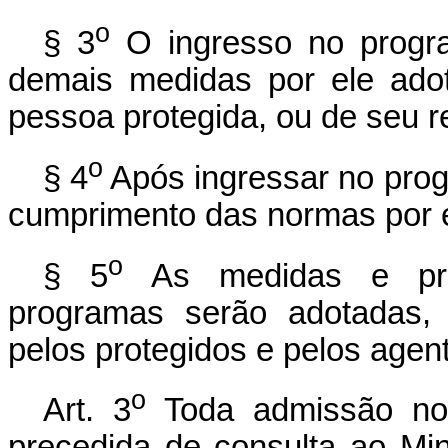
o
§ 3
O ingresso no progra
demais medidas por ele ado
pessoa protegida, ou de seu r
o
§ 4
Após ingressar no progr
cumprimento das normas por el
o
§ 5
As medidas e prov
programas serão adotadas, 
pelos protegidos e pelos age
o
Art. 3
Toda admissão no 
precedida de consulta ao Min