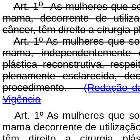
o
Art. 1
As mulheres que sofr
mama, decorrente de utiliz
câncer, têm direito a cirurgia p
Art. 1º As mulheres que sof
mama, independentemente d
plástica reconstrutiva, resp
plenamente esclarecida, de
procedimento.
(Redação da
Vigência
Art. 1º As mulheres que so
mama decorrente de utilização
têm direito a cirurgia plá