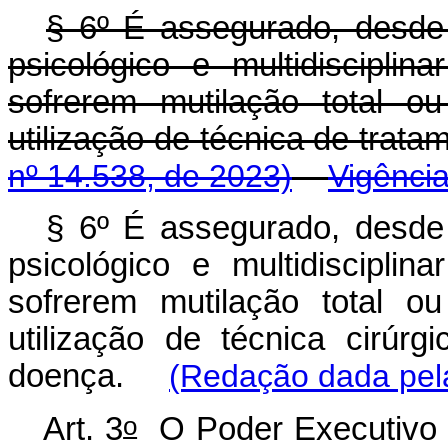
§ 6º É assegurado, desde
psicológico e multidiscipli
sofrerem mutilação total o
utilização de técnica de tra
nº 14.538, de 2023)
Vigênci
§ 6º É assegurado, desde
psicológico e multidiscipli
sofrerem mutilação total o
utilização de técnica cirúr
doença.
(Redação dada pela
o
Art. 3
O Poder Executivo r