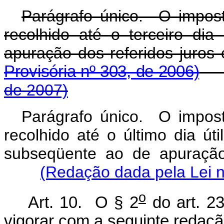
Parágrafo único. O impost
recolhido até o terceiro di
apuração dos referidos juros
Provisória nº 303, de 2006)
de 2007)
Parágrafo único. O impost
recolhido até o último dia úti
subseqüente ao de apuração
(Redação dada pela Lei n
o
Art. 10. O § 2
do art. 2
vigorar com a seguinte redaçã