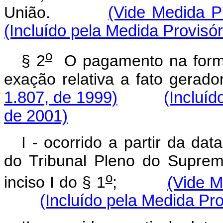
União.
(Vide Medida Pr
(Incluído pela Medida Provisó
o
§ 2
O pagamento na for
exação relativa a fato 
1.807, de 1999)
(Incluíd
de 2001)
I - ocorrido a partir da da
do Tribunal Pleno do Suprem
o
inciso I do § 1
;
(Vide M
(Incluído pela Medida Pro