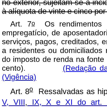
no exterior, sujeitam-se à inc
à alíquota de vinte e cinco por
o
Art. 7
Os rendimentos d
empregatício, de aposentador
serviços, pagos, creditados,
a residentes ou domiciliados n
do imposto de renda na fonte 
cento).
(Redação da
(Vigência)
o
Art. 8
Ressalvadas as hip
V, VIII
,
IX, X e XI do art. 