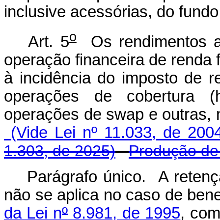
inclusive acessórias, do fundo
o
Art. 5
Os rendimentos au
operação financeira de renda f
à incidência do imposto de 
operações de cobertura (
operações de swap e outra
(Vide Lei nº 11.033, de 200
1.303, de 2025)
Produção de 
Parágrafo único. A retençã
não se aplica no caso de benef
da Lei n
º
8.981, de 1995
, co