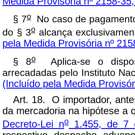
Medida Provisória nº 2158-35,
o
§ 7
No caso de pagamento pa
o
do § 3
alcança exclusivam
pela Medida Provisória nº 215
o
§ 8
Aplica-se o dispost
arrecadadas pelo Instituto 
(Incluído pela Medida Provisó
Art. 18. O importador, ant
da mercadoria na hipótese a 
o
Decreto-Lei n
1.455, de 7 