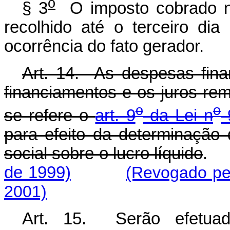
o
§ 3
O imposto cobrado na
recolhido até o terceiro di
ocorrência do fato gerador.
Art. 14. As despesas fina
financiamentos e os juros rem
o
o
se refere o
art. 9
da Lei n
9
para efeito da determinação 
social sobre o lucro líquido
.
de 1999)
(Revogado pel
2001)
Art. 15. Serão efetuado