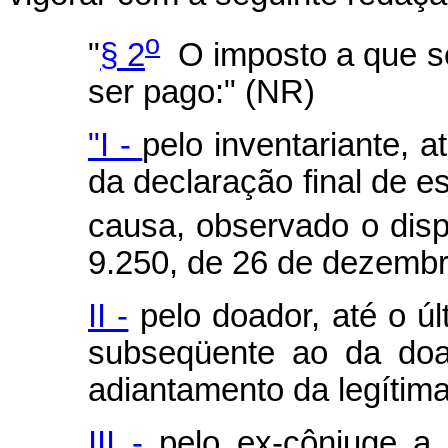
o
"
§ 2
O imposto a que se
ser pago:" (NR)
"I -
pelo inventariante, a
da declaração final de e
causa, observado o disp
9.250, de 26 de dezembr
II -
pelo doador, até o úl
subseqüente ao da do
adiantamento da legítima
III -
pelo ex-cônjuge a 