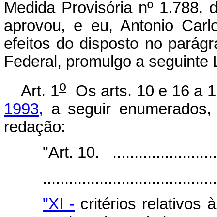
Medida Provisória nº 1.788,
aprovou, e eu, Antonio Carl
efeitos do disposto no parágr
Federal, promulgo a seguinte L
o
Art. 1
Os arts. 10 e 16 a 
1993,
a seguir enumerados, 
redação:
"Art. 10. ...........................
.......................................
"XI -
critérios relativos 