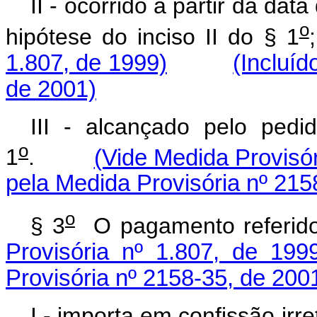
II - ocorrido a partir da dat
o
hipótese do inciso II do § 1
1.807, de 1999)
(Incluíd
de 2001)
III - alcançado pelo pedi
o
1
.
(Vide Medida Provisór
pela Medida Provisória nº 215
o
§ 3
O pagamento refer
Provisória nº 1.807, de 199
Provisória nº 2158-35, de 200
I - importa em confissão i