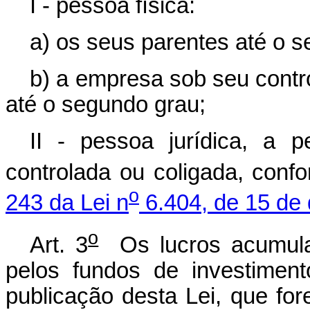
I - pessoa física:
a) os seus parentes até o 
b) a empresa sob seu contr
até o segundo grau;
II - pessoa jurídica, a 
controlada ou coligada, conf
o
243 da Lei n
6.404, de 15 de
o
Art. 3
Os lucros acumula
pelos fundos de investimento
publicação desta Lei, que for