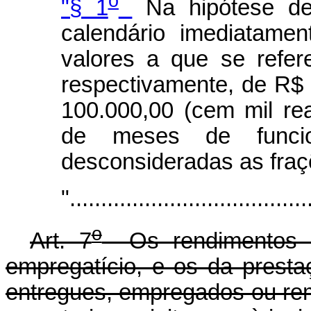
o
"§ 1
Na hipótese de 
calendário imediatame
valores a que se refer
respectivamente, de R$ 
100.000,00 (cem mil rea
de meses de funcio
desconsideradas as fra
"......................................
o
Art. 7
Os rendimentos d
empregatício, e os da presta
entregues, empregados ou rem