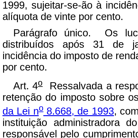
1999, sujeitar-se-ão à incidê
alíquota de vinte por cento.
Parágrafo único. Os luc
distribuídos após 31 de ja
incidência do imposto de renda
por cento.
o
Art. 4
Ressalvada a respon
retenção do imposto sobre o
o
da Lei n
8.668, de 1993
, com
instituição administradora d
responsável pelo cumprimento