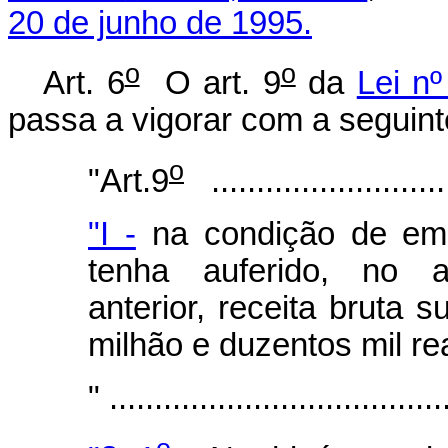
20 de junho de 1995.
o
o
Art. 6
O art. 9
da
Lei n
passa a vigorar com a seguint
o
"Art.9
............................
"I -
na condição de emp
tenha auferido, no an
anterior, receita bruta 
milhão e duzentos mil re
" .....................................