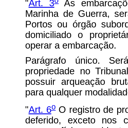
o
"
Art. 3
As embarcações
Marinha de Guerra, ser
Portos ou órgão subord
domiciliado o proprie
operar a embarcação.
Parágrafo único. Será
propriedade no Tribun
possuir arqueação bru
para qualquer modalida
o
"
Art. 6
O registro de p
deferido, exceto nos 