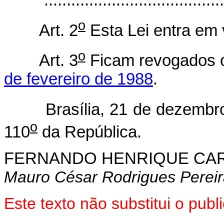
o
Art. 2
Esta Lei entra em 
o
Art. 3
Ficam revogados
de fevereiro de 1988
.
Brasília, 21 de dezembro 
o
110
da República.
FERNANDO HENRIQUE CA
Mauro César Rodrigues Perei
Este texto não substitui o pu