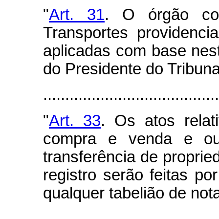
"
Art. 31
. O órgão com
Transportes providenci
aplicadas com base nest
do Presidente do Tribuna
.......................................
"
Art. 33
. Os atos rela
compra e venda e out
transferência de propri
registro serão feitas por
qualquer tabelião de not
.......................................