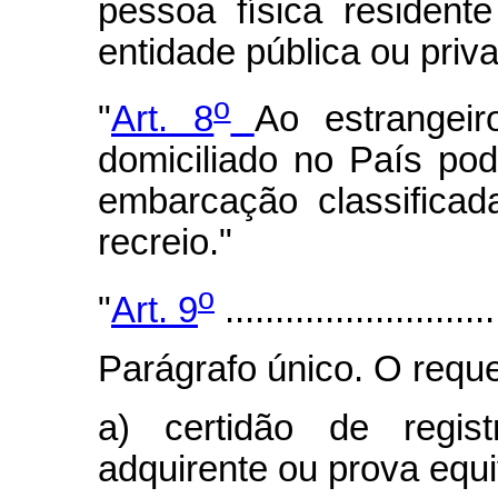
pessoa física resident
entidade pública ou privad
o
"
Art. 8
Ao estrangei
domiciliado no País pod
embarcação classificad
recreio."
o
"
Art. 9
...........................
Parágrafo único. O requ
a) certidão de regis
adquirente ou prova equi