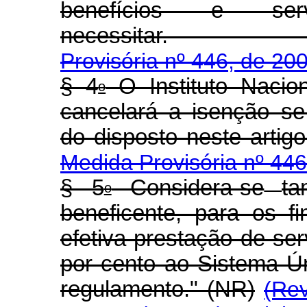
benefícios e s
necessit
Provisória nº 446, de 20
§ 4
O Instituto Nacio
o
cancelará a isenção se
do disposto nes
Medida Provisória nº 446
§ 5
Considera-se
t
o
beneficente, para os fi
efetiva prestação de se
por cento ao Sistema Ú
regulamento." (NR)
(Re