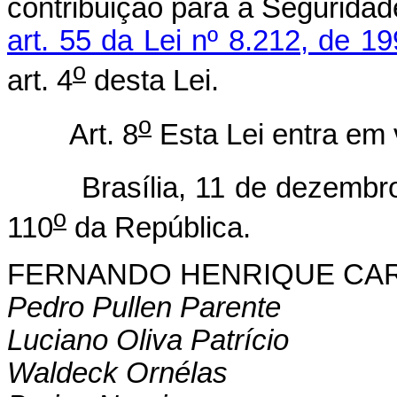
contribuição para a Segurida
art. 55 da Lei nº 8.212, de 1
o
art. 4
desta Lei.
o
Art. 8
Esta Lei entra em 
Brasília, 11 de dezembro 
o
110
da República.
FERNANDO HENRIQUE CA
Pedro Pullen Parente
Luciano Oliva Patrício
Waldeck Ornélas