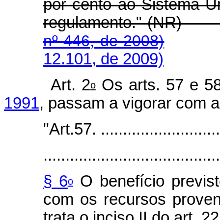
por cento ao Sistema Ú
regulamento." 
nº 446, de 2008)
12.101, de 2009)
Art. 2
Os arts. 57 e 5
o
1991
, passam a vigorar com a
"Art.57. .............................
........................................
§ 6
O benefício previst
o
com os recursos proven
trata o inciso II do art. 2