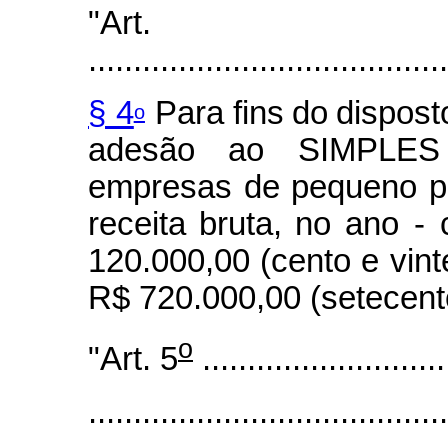
"Ar
.......................................
§ 4
Para fins
do
dispost
o
adesão ao SIMPLES 
empresas de pequeno po
receita
bruta,
no
ano - 
120.000,00 (cento e vinte
R$ 720.000,00 (setecento
o
"Art. 5
...........................
........................................