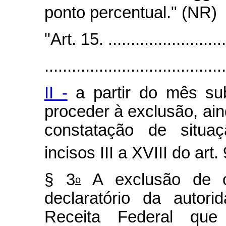
ponto percentual." (NR)
"Art. 15. ............................
........................................
II -
a partir do mês su
proceder à exclusão, ain
constatação de situaç
incisos III a XVIII do art. 
§ 3
A exclusão
de
o
declaratório da autori
Receita Federal que j