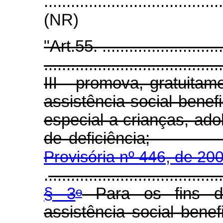
.......................................
(NR)
"Art.55. .............................
........................................
III - promova, gratuitam
assistência social bene
especial a crianças, ado
de deficiên
Provisória nº 446, de 20
.
.......................................
§ 3
Para os fins de
o
assistência social benef