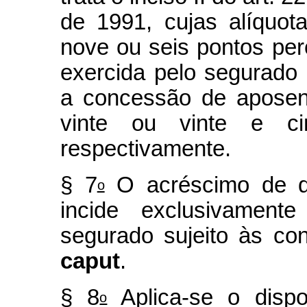
de 1991, cujas alíquot
nove ou seis pontos per
exercida pelo segurado
a concessão de aposent
vinte ou vinte e ci
respectivamente.
§ 7
O acréscimo de qu
o
incide exclusivamen
segurado sujeito às con
caput
.
§ 8
Aplica-se o dispo
o