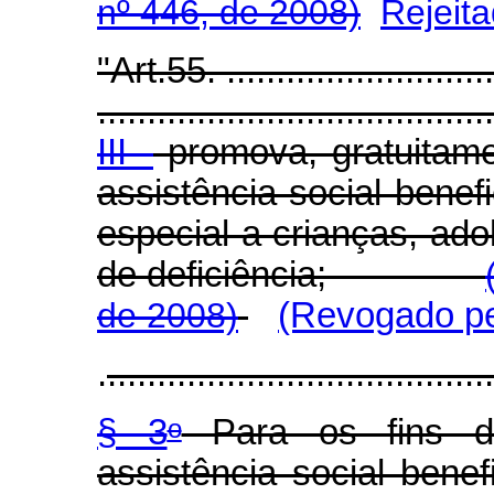
nº 446, de 2008)
Rejeit
"Art.55. .............................
........................................
III -
promova, gratuitame
assistência social bene
especial a crianças, ado
de deficiência;
de 2008)
(Revogado pe
.
.......................................
§ 3
Para os fins de
o
assistência social benef