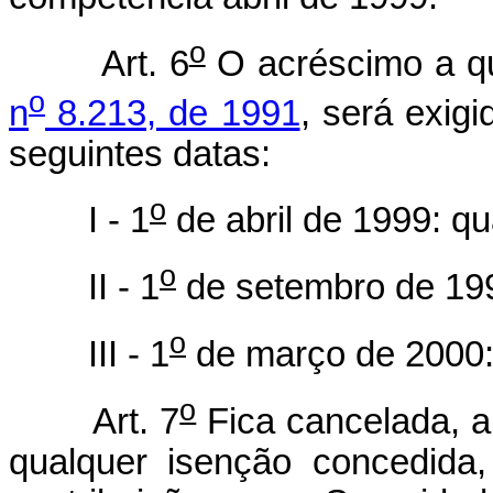
o
Art. 6
O acréscimo a qu
o
n
8.213, de 1991
, será exigi
seguintes datas:
o
I - 1
de abril de 1999: qua
o
II - 1
de setembro de 1999
o
III - 1
de março de 2000: 
o
Art. 7
Fica cancelada, a 
qualquer isenção concedida,