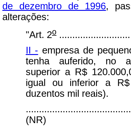
de dezembro de 1996
, pa
alterações:
o
"Art. 2
...........................
II -
empresa de pequeno 
tenha auferido, no an
superior a R$ 120.000,0
igual ou inferior a R
duzentos mil reais).
.......................................
(NR)