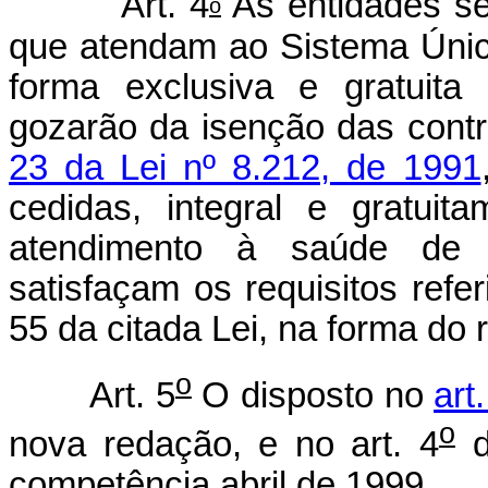
Art. 4
As entidades se
o
que atendam ao Sistema Úni
forma exclusiva e gratuita
gozarão da isenção das contr
23 da Lei nº 8.212, de 1991
cedidas, integral e gratui
atendimento à saúde de c
satisfaçam os requisitos referi
55 da citada Lei, na forma do
o
Art. 5
O disposto no
art
o
nova redação, e no art. 4
d
competência abril de 1999.