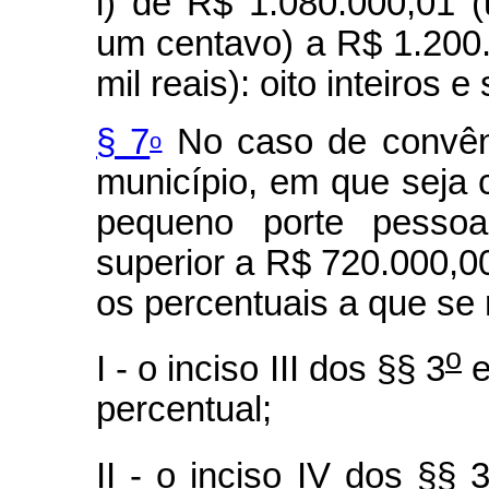
i) de R$ 1.080.000,01 (
um centavo) a R$ 1.200
mil reais): oito inteiros 
§ 7
No caso de convên
o
município, em que seja
pequeno porte pessoa 
superior a R$ 720.000,00 
os percentuais a que se 
o
I - o inciso III dos §§ 3
e
percentual;
II - o inciso IV dos §§ 