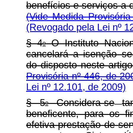
benefícios e serviço
(Vide Medida Provisória
(Revogado pela Lei nº 1
§ 4
O Instituto Nacio
o
cancelará a isenção se
do disposto ne
Provisória nº 446, de 20
Lei nº 12.101, de 2009)
§ 5
Considera-se
t
o
beneficente, para os fi
efetiva prestação de se