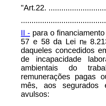
"Art.22. .............................
........................................
II -
para o financiamento 
57 e 58 da Lei n
8.213
o
daqueles concedidos em
de incapacidade labor
ambientais do trab
remunerações pagas ou
mês, aos segurados e
avulsos: