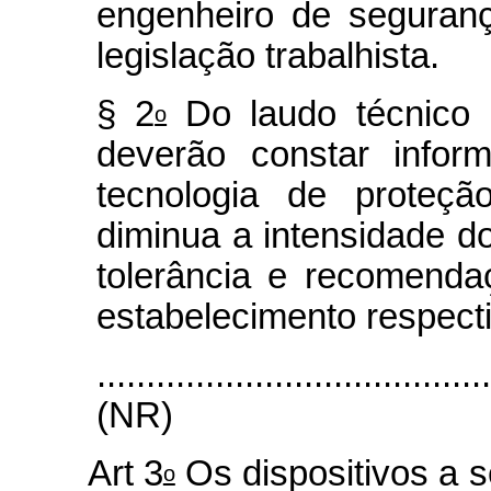
engenheiro de seguran
legislação trabalhista.
§ 2
Do laudo técnico r
o
deverão constar infor
tecnologia de proteçã
diminua a intensidade do
tolerância e recomend
estabelecimento respecti
.......................................
(NR)
Art 3
Os dispositivos a s
o