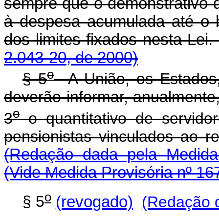
sempre que o demonstrativo d
à despesa acumulada até o b
dos limites fixados nesta Lei
2.043-20, de 2000)
o
§ 5
A União, os Estados, 
deverão informar, anualmente
o
3
o quantitativo de servidore
pensionistas vinculados ao re
(Redação dada pela Medida 
(Vide Medida Provisória nº 16
o
§ 5
(revogado)
(Redação d