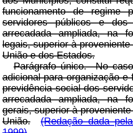
dos Municípios, constitui req
funcionamento de regime pr
servidores públicos e dos m
arrecadada ampliada, na fo
legais, superior à proveniente
União e dos Estados.
Parágrafo único. No caso d
adicional para organização e
previdência social dos servido
arrecadada ampliada, na fo
gerais, superior à proveniente
União.
(Redação dada pela
1999)