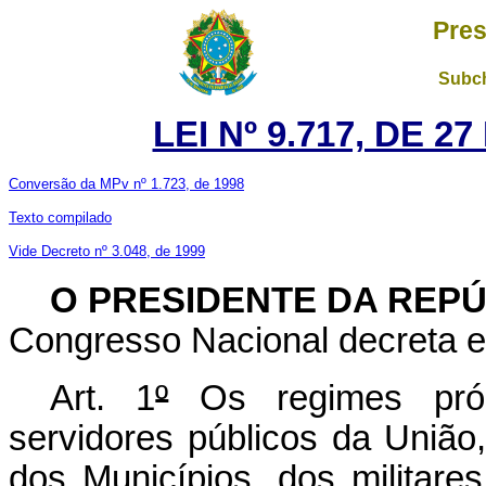
Pres
Subch
LEI Nº 9.717, DE 
Conversão da MPv nº 1.723, de 1998
Texto compilado
Vide Decreto nº 3.048, de 1999
O PRESIDENTE DA REP
Congresso Nacional decreta e 
Art. 1
º
Os regimes própr
servidores públicos da União,
dos Municípios, dos militare