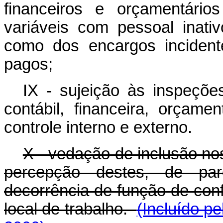
financeiros e orçamentári
variáveis com pessoal inativo
como dos encargos incident
pagos;
IX - sujeição às inspeções
contábil, financeira, orçame
controle interno e externo.
X - vedação de inclusão nos
percepção destes, de par
decorrência de função de con
local de trabalho.
(Incluído p