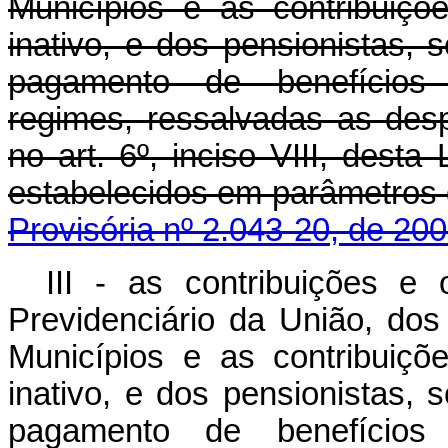
Municípios e as contribuições
inativo, e dos pensionistas, 
pagamento de benefícios p
regimes, ressalvadas as desp
no art. 6º, inciso VIII, desta
estabelecidos em parâmetros
Provisória nº 2.043-20, de 200
III - as contribuições e
Previdenciário da União, dos
Municípios e as contribuições
inativo, e dos pensionistas, 
pagamento de benefícios p