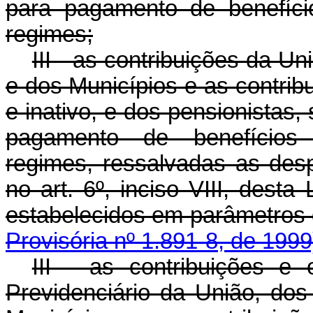
para pagamento de benefício
regimes;
III - as contribuições da Un
e dos Municípios e as contribui
e inativo, e dos pensionistas,
pagamento de benefícios p
regimes, ressalvadas as desp
no art. 6º, inciso VIII, desta
estabelecidos em parâmetros 
Provisória nº 1.891-8, de 1999
III - as contribuições e
Previdenciário da União, dos