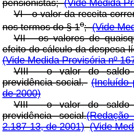
pensionistas;
(Vide Medida Pr
VI - o valor da receita corre
o
nos termos do § 1
;
(Vide Med
VII - os valores de quaisq
efeito do cálculo da despesa lí
(Vide Medida Provisória nº 16
VIII - o valor do saldo
previdência social.
(Incluído
de 2000)
VIII - o valor do saldo
previdência social.
(Redação 
2.187-13, de 2001)
(Vide Med