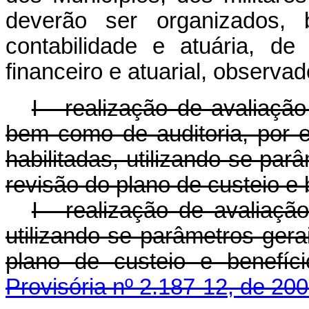
deverão ser organizados,
contabilidade e atuária, de
financeiro e atuarial, observad
I - realização de avaliação
bem como de auditoria, por 
habilitadas, utilizando-se par
revisão do plano de custeio e 
I - realização de avaliaçã
utilizando-se parâmetros gera
plano de custeio e benefí
Provisória nº 2.187-12, de 200