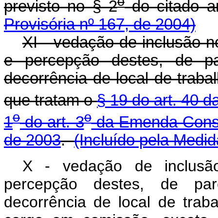
o
previsto no § 2
do citado a
Provisória nº 167, de 2004)
XI - vedação de inclusão no
e percepção destes, de pa
decorrência de local de trab
que tratam o
§ 19 do art. 40 d
o
o
1
do art. 3
da Emenda Consti
de 2003
.
(Incluído pela Medid
X - vedação de inclusão
percepção destes, de par
decorrência de local de trab