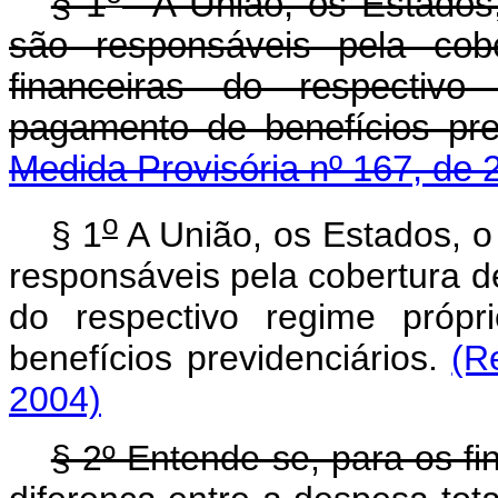
§ 1
A União, os Estados, 
são responsáveis pela cobe
financeiras do respectivo
pagamento de benefícios pr
Medida Provisória nº 167, de 
o
§ 1
A União, os Estados, o 
responsáveis pela cobertura de
do respectivo regime própr
benefícios previdenciários.
(R
2004)
§ 2º Entende-se, para os fi