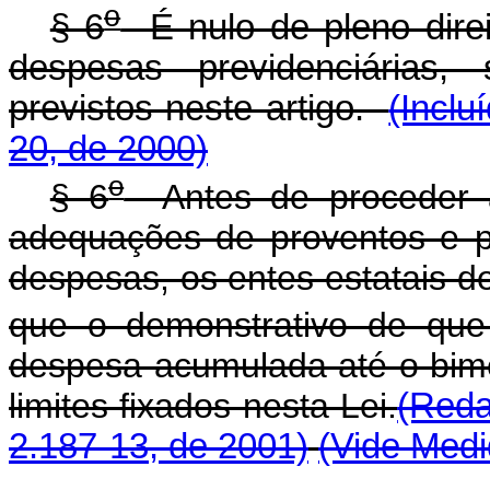
o
§ 6
É nulo de pleno dire
despesas previdenciárias,
previstos neste artigo.
(Inclu
20, de 2000)
o
§ 6
Antes de proceder a 
adequações de proventos e 
despesas, os entes estatais d
que o demonstrativo de que
despesa acumulada até o bime
limites fixados nesta Lei.
(Reda
2.187-13, de 2001)
(Vide Medi