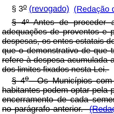
o
§ 3
(revogado)
(Redação d
§ 4º Antes de proceder a
adequações de proventos e 
despesas, os entes estatais d
que o demonstrativo de que tr
refere à despesa acumulada a
dos limites fixados nesta Lei.
o
§ 4
Os Municípios com po
habitantes podem optar pela p
encerramento de cada semes
no parágrafo anterior.
(Redaç