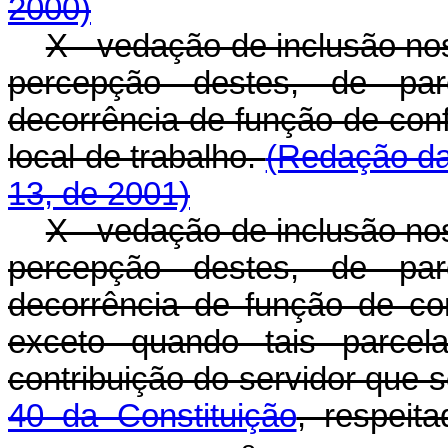
2000)
X - vedação de inclusão nos
percepção destes, de par
decorrência de função de con
local de trabalho.
(Redação da
13, de 2001)
X - vedação de inclusão nos
percepção destes, de par
decorrência de função de c
exceto quando tais parcel
contribuição do servidor que
40 da Constituição
, respeit