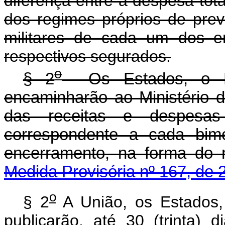
diferença entre a despesa tota
dos regimes próprios de prev
militares de cada um dos en
respectivos segurados.
o
§ 2
Os Estados, o Dis
encaminharão ao Ministério d
das receitas e despesas 
correspondente a cada bime
encerramento, na forma do
Medida Provisória nº 167, de 
o
§ 2
A União, os Estados, 
publicarão, até 30 (trinta)