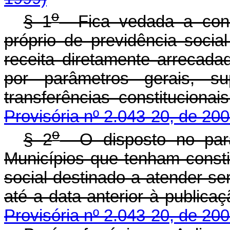
o
§ 1
Fica vedada a const
próprio de previdência soci
receita diretamente arrecada
por parâmetros gerais, su
transferências constitucion
Provisória nº 2.043-20, de 200
o
§ 2
O disposto no parág
Municípios que tenham consti
social destinado a atender serv
até a data anterior à publica
Provisória nº 2.043-20, de 200