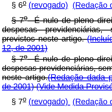
o
§ 6
(revogado)
(Redação d
o
§ 7
É nulo de pleno dire
despesas previdenciárias,
previstos neste artigo.
(Inclu
12, de 2001)
o
§ 7
É nulo de pleno dire
despesas previdenciárias, sem
neste artigo.
(Redação dada pe
de 2001)
(Vide Medida Provisó
o
§ 7
(revogado)
(Redação d