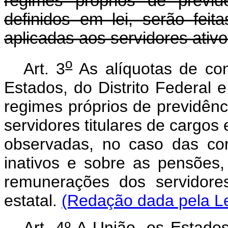
regimes próprios de previdê
definidos em lei, serão feit
aplicadas aos servidores ativo
o
Art. 3
As alíquotas de con
Estados, do Distrito Federal 
regimes próprios de previdênci
servidores titulares de cargos
observadas, no caso das con
inativos e sobre as pensões
remunerações dos servidore
estatal.
(Redação dada pela Le
Art. 4º A União, os Estados