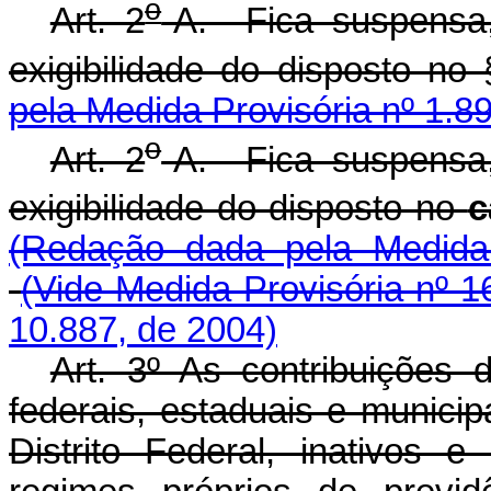
o
Art. 2
-A. Fica suspensa
exigibilidade do disposto no 
pela Medida Provisória nº 1.8
o
Art. 2
-A. Fica suspensa
exigibilidade do disposto no
c
(Redação dada pela Medida 
(Vide Medida Provisória nº 1
10.887, de 2004)
Art. 3º As contribuições d
federais, estaduais e municip
Distrito Federal, inativos e