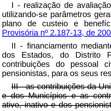
I - realização de avaliaçã
utilizando-se parâmetros gera
plano de custeio e benefí
Provisória nº 2.187-13, de 200
II - financiamento median
dos Estados, do Distrito 
contribuições do pessoal civ
pensionistas, para os seus re
III - as contribuições da Un
e dos Municípios e as contri
ativo, inativo e dos pensioni