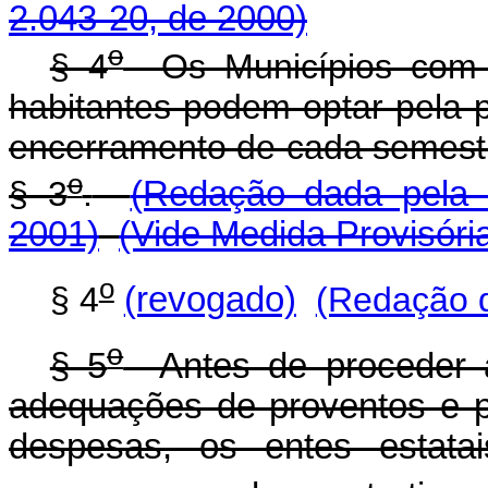
2.043-20, de 2000)
o
§ 4
Os Municípios com po
habitantes podem optar pela p
encerramento de cada semest
o
§ 3
.
(Redação dada pela M
2001)
(Vide Medida Provisóri
o
§ 4
(revogado)
(Redação d
o
§ 5
Antes de proceder a 
adequações de proventos e 
despesas, os entes estatai