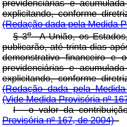
previdenciárias e acumulada
explicitando, conforme diret
(Redação dada pela Medida Pr
o
§ 3
A União, os Estados, 
publicarão, até trinta dias a
demonstrativo financeiro e 
previdenciárias e acumulada
explicitando, conforme diret
(Redação dada pela Medida 
(Vide Medida Provisória nº 16
I - o valor da contribuiç
Provisória nº 167, de 2004)