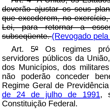
deverão ajustar os seus pla
que excederem, no exercício, o
Lei, para retornar a esses
subseqüente.
(Revogado pela 
Art. 5
º
Os regimes própr
servidores públicos da União,
dos Municípios, dos militare
não poderão conceder benef
Regime Geral de Previdência 
de 24 de julho de 1991
, 
Constituição Federal.