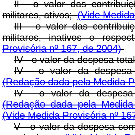
II - o valor das contribui
militares, ativos;
(Vide Medida
III - o valor das contribu
militares, inativos e respe
Provisória nº 167, de 2004)
IV - o valor da despesa total
IV - o valor da despesa t
(Redação dada pela Medida Pr
IV - o valor da despesa t
(Redação dada pela Medida 
(Vide Medida Provisória nº 16
V - o valor da despesa com 