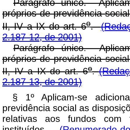
Parágrafo único. Aplicam
próprios de previdência socia
o
II, IV a IX do art. 6
.
(Redaç
2.187-12, de 2001)
Parágrafo único. Aplicam
próprios de previdência socia
o
II, IV a IX do art. 6
.
(Redaç
2.187-13, de 2001)
§ 1º Aplicam-se adicion
previdência social as disposiçõ
relativas aos fundos com f
instituídos.
(Renumerado do 