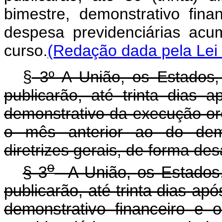
bimestre, demonstrativo fina
despesa previdenciárias acu
curso.
(Redação dada pela Lei 
§
3º A União, os Estados, 
publicarão, até trinta dias
demonstrativo da execução o
o mês anterior ao do demon
diretrizes gerais, de forma de
o
§ 3
A União, os Estados, 
publicarão, até trinta dias a
demonstrativo financeiro e 