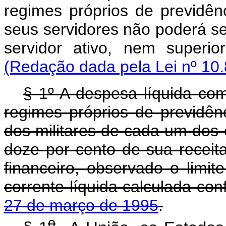
regimes próprios de previdên
seus servidores não poderá ser
servidor ativo, nem superi
(Redação dada pela Lei nº 10.
§ 1º A despesa líquida com
regimes próprios de previdênc
dos militares de cada um dos 
doze por cento de sua receita
financeiro, observado o limit
corrente líquida calculada co
27 de março de 1995
.
o