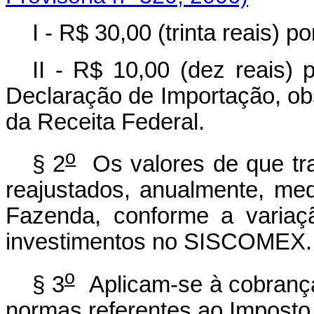
I - R$ 30,00 (trinta reais) 
II - R$ 10,00 (dez reais)
Declaração de Importação, obs
da Receita Federal.
o
§ 2
Os valores de que trat
reajustados, anualmente, med
Fazenda, conforme a variaç
investimentos no SISCOMEX.
o
§ 3
Aplicam-se à cobrança 
normas referentes ao Imposto