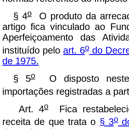
o
§ 4
O produto da arrecad
artigo fica vinculado ao Fu
Aperfeiçoamento das Ativi
o
instituído pelo
art. 6
do Decre
de 1975.
o
§ 5
O disposto neste a
importações registradas a part
o
Art. 4
Fica restabeleci
o
receita de que trata o
§ 3
do