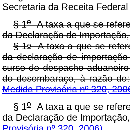
Secretaria da Receita Federal
o
§ 1
A taxa a que se refere
da Declaração de Importação,
o
§ 1
A taxa a que se refere
da declaração de importação 
curso do despacho aduaneiro 
do desembaraço, à
Medida Provisória nº 320, 200
o
§ 1
A taxa a que se refere
da Declaração de Impor
Provisória nº 320, 2006)