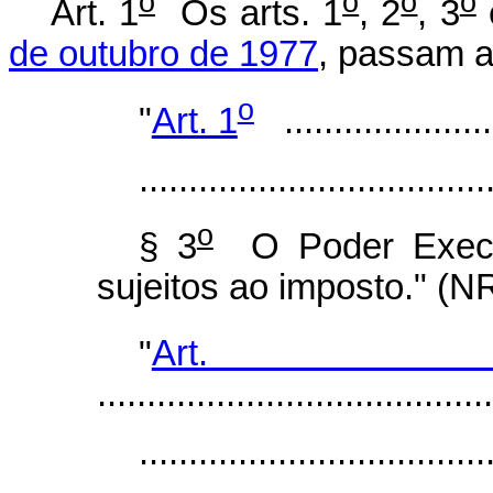
o
o
o
o
Art. 1
Os arts. 1
, 2
, 3
de outubro de 1977
, passam a
o
"
Art. 1
.......................
...................................
o
§ 3
O Poder Execut
sujeitos ao imposto." (N
"
Art.
........................................
...................................