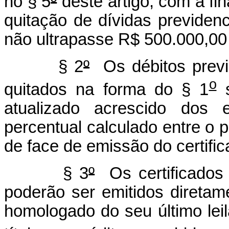
no § 5
º
deste artigo, com a fi
quitação de dívidas previdenc
não ultrapasse R$ 500.000,00 
§ 2
º
Os débitos previ
o
quitados na forma do § 1
s
atualizado acrescido dos e
percentual calculado entre o p
de face de emissão do certific
§ 3
º
Os certificados d
poderão ser emitidos direta
homologado do seu último lei