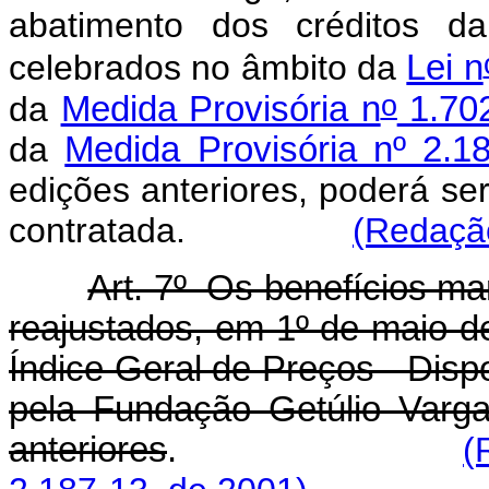
abatimento dos créditos da
celebrados no âmbito da
Lei n
o
da
Medida Provisória n
1.702
da
Medida Provisória nº 2.1
edições anteriores, poderá se
contratada.
(Redação
Art. 7º Os benefícios ma
reajustados, em 1º de maio d
Índice Geral de Preços - Dispo
pela Fundação Getúlio Varg
anteriores
.
(