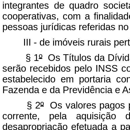
integrantes de quadro socie
cooperativas, com a finalida
pessoas jurídicas referidas no 
III - de imóveis rurais per
§ 1
º
Os Títulos da Dívida
serão recebidos pelo INSS co
estabelecido em portaria co
Fazenda e da Previdência e As
§ 2
º
Os valores pagos p
corrente, pela aquisição d
desapropriação efetuada a pa