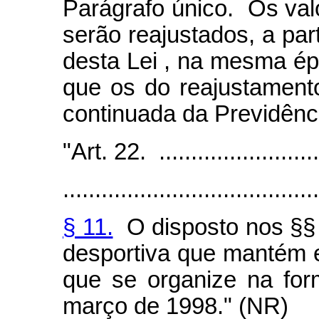
Parágrafo único. Os valo
serão reajustados, a par
desta Lei , na mesma é
que os do reajustament
continuada da Previdênci
"Art. 22. ...........................
........................................
§ 11.
O disposto nos §§
desportiva que mantém eq
que se organize na for
março de 1998." (NR)