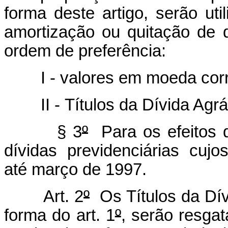
forma deste artigo, serão util
amortização ou quitação de d
ordem de preferência:
I - valores em moeda corr
II - Títulos da Dívida Agrária
§ 3
º
Para os efeitos d
dívidas previdenciárias cuj
até março de 1997.
Art. 2
º
Os Títulos da Dív
forma do art. 1
º
, serão resga