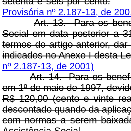
setenta e seis por cento.
Provisória nº 2.187-13, de 200
Art. 13. Para os bene
Social em data posterior a 3
termos do artigo anterior, da
indicados no Anexo I desta Le
nº 2.187-13, de 2001)
Art. 14. Para os benef
em 1º de maio de 1997, devid
R$ 120,00 (cento e vinte rea
descontado quando da aplicaçã
com normas a serem baixadas