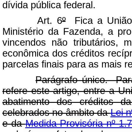
dívida pública federal.
Art. 6
º
Fica a União a
Ministério da Fazenda, a p
vincendos não tributários, 
econômica dos créditos recí
parcelas finais para as mais r
Parágrafo único. Par
refere este artigo, entre a 
abatimento dos créditos da
celebrados no âmbito da
Lei 
e da
Medida Provisória nº 1.