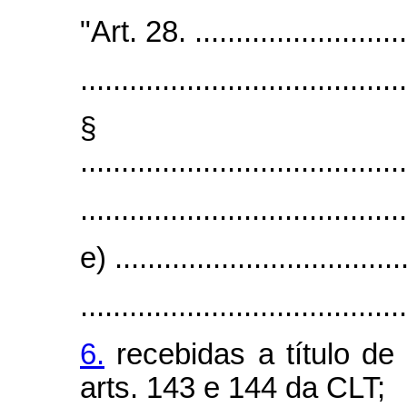
"Art. 28. ............................
........................................
§
........................................
........................................
e) ....................................
........................................
6.
recebidas a título de
arts. 143 e 144 da CLT;