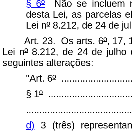
§ 6
º
Não se incluem na
desta Lei, as parcelas 
Lei n
º
8.212, de 24 de ju
Art. 23. Os arts. 6
º
, 17, 
Lei n
º
8.212, de 24 de julho
seguintes alterações:
"Art. 6
º
............................
§ 1
º
................................
........................................
d)
3 (três) representa