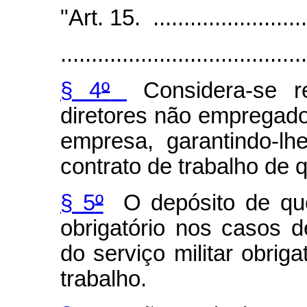
"Art. 15. ...........................
........................................
§ 4
º
Considera-se r
diretores não empregado
empresa, garantindo-lh
contrato de trabalho de qu
§ 5
º
O depósito de que 
obrigatório nos casos 
do serviço militar obriga
trabalho.