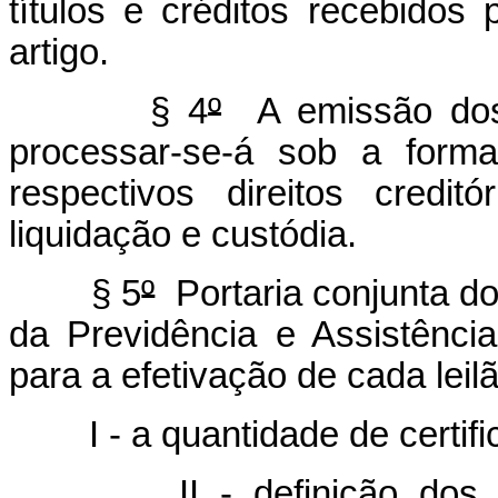
títulos e créditos recebido
artigo.
§ 4
º
A emissão dos c
processar-se-á sob a forma 
respectivos direitos credi
liquidação e custódia.
§ 5
º
Portaria conjunta do
da Previdência e Assistênci
para a efetivação de cada leil
I - a quantidade de certific
II - definição dos títul