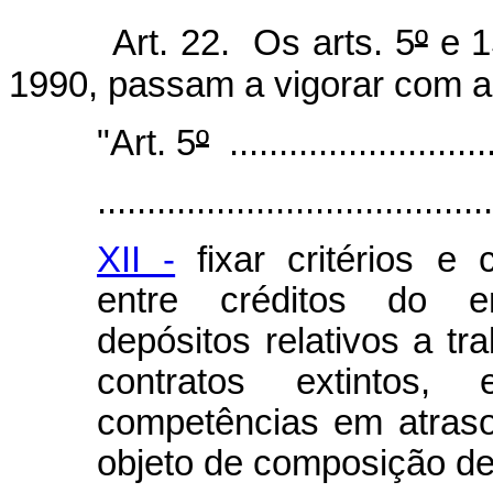
Art. 22. Os arts. 5
º
e 1
1990, passam a vigorar com a
"Art. 5
º
............................
........................................
XII -
fixar critérios e
entre créditos do e
depósitos relativos a t
contratos extintos,
competências em atraso
objeto de composição d