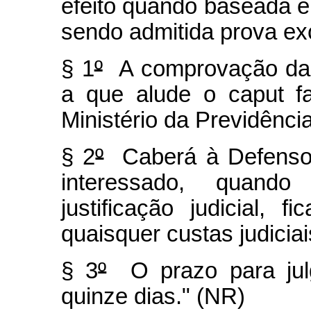
efeito quando baseada em
sendo admitida prova ex
§ 1
º
A comprovação da e
a que alude o caput f
Ministério da Previdência
§ 2
º
Caberá à Defensori
interessado, quando
justificação judicial, f
quaisquer custas judicia
§ 3
º
O prazo para julg
quinze dias." (NR)