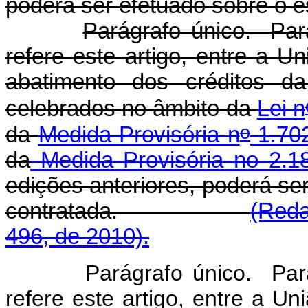
poderá ser efetuado sobre o e
Parágrafo único. Par
refere este artigo, entre a 
abatimento dos créditos da
celebrados no âmbito da
Lei n
o
da
Medida Provisória n
1.702
da
Medida Provisória no 2.1
edições anteriores, poderá se
contratada.
(Reda
496, de 2010).
Parágrafo único. Pa
refere este artigo, entre a Un