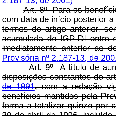
2.187-13, de 2001)
Art. 8º Para os benefíc
com data de início posterior a
termos do artigo anterior, s
acumulada do IGP-DI entre o
imediatamente anterior ao do
Provisória nº 2.187-13, de 200
Art. 9º A título de au
disposições constantes do ar
de 1991
, com a redação vi
benefícios mantidos pela Pre
forma a totalizar quinze por 
30 de abril de 1996, incluído