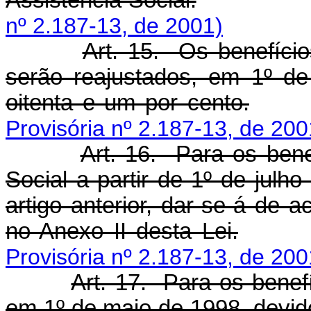
Assistência Social.
nº 2.187-13, de 2001)
Art. 15. Os benefício
serão reajustados, em 1º de
oitenta e um por cento.
Provisória nº 2.187-13, de 200
Art. 16. Para os bene
Social a partir de 1º de julh
artigo anterior, dar-se-á de 
no Anexo II desta Lei.
Provisória nº 2.187-13, de 200
Art. 17. Para os benef
em 1º de maio de 1998, devid