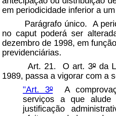
antecipação ou distribuição de
em periodicidade inferior a u
Parágrafo único. A periodi
no caput
poderá ser alterad
dezembro de 1998, em função 
previdenciárias.
Art. 21. O art. 3
º
da L
1989, passa a vigorar com a s
"Art. 3
º
A comprovação
serviços a que alude 
justificação administra