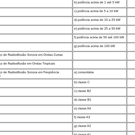
b) potência acima de 1 até 5 kW
c) potência acima de 5 a 10 kW
d) potência acima de 10 a 25 kW
e) potência acima de 25 a 50 kW
f) potência acima de 50 até 100 kW
g) potência acima de 100 kW
iço de Radiodifusão Sonora em Ondas Curtas
iço de Radiodifusão em Ondas Tropicais
iço de Radiodifusão Sonora em Freqüência
a) comunitária
a
b) classe C
c) classe B2
d) classe B1
e) classe A4
f) classe A3
g) classe A2
h) classe A1