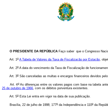
O PRESIDENTE DA REPÚBLICA
Faço saber que o Congresso Nacion
o
Art. 1
A Tabela de Valores da Taxa de Fiscalização por Estação
, obj
o
Art. 2
A data do vencimento da Taxa de Fiscalização de funcionamento 
o
Art. 3
São canceladas as multas e encargos financeiros devidos pelo n
o
Art. 4
As diferenças entre os valores pagos com base na tabela ante
25 de outubro de 1966
, com os débitos porventura existentes.
o
Art. 5
Esta Lei entra em vigor na data de sua publicação.
o
o
Brasília, 22 de julho de 1998; 177
da Independência e 110
da Repúbl