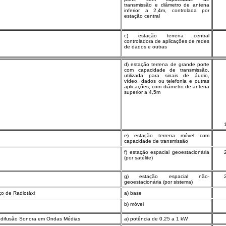
transmissão e diâmetro de antena
inferior a 2,4m, controlada por
estação central
c) estação terrena central
controladora de aplicações de redes
de dados e outras
d) estação terrena de grande porte
com capacidade de transmissão,
utilizada para sinais de áudio,
vídeo, dados ou telefonia e outras
aplicações, com diâmetro de antena
superior a 4,5m
e) estação terrena móvel com
capacidade de transmissão
f) estação espacial geoestacionária
(por satélite)
g) estação espacial não-
geoestacionária (por sistema)
ço de Radiotáxi
a) base
b) móvel
odifusão Sonora em Ondas Médias
a) potência de 0,25 a 1 kW