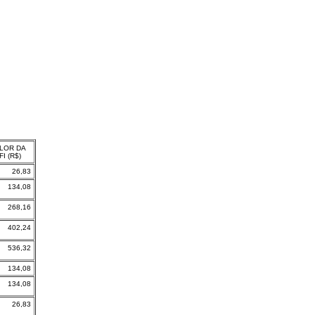
LOR DA
FI (R$)
26,83
134,08
268,16
402,24
536,32
134,08
134,08
26,83