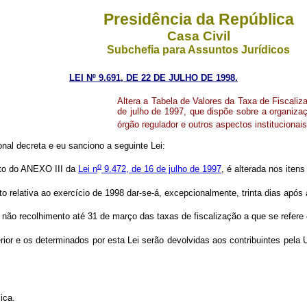
Presidência da República
Casa Civil
Subchefia para Assuntos Jurídicos
LEI Nº 9.691, DE 22 DE JULHO DE 1998.
Altera a Tabela de Valores da Taxa de Fiscaliz
de julho de 1997, que dispõe sobre a organiz
órgão regulador e outros aspectos instituciona
al decreta e eu sanciono a seguinte Lei:
o
eto do ANEXO III da
Lei n
9.472, de 16 de julho de 1997
, é alterada nos itens
relativa ao exercício de 1998 dar-se-á, excepcionalmente, trinta dias após 
ão recolhimento até 31 de março das taxas de fiscalização a que se refere es
rior e os determinados por esta Lei serão devolvidas aos contribuintes pel
ica.