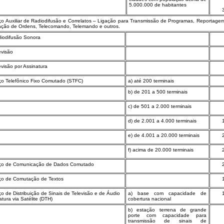
5.000.000 de habitantes
ço Auxiliar de Radiodifusão e Correlatos – Ligação para Transmissão de Programas, Reportage
ção de Ordens, Telecomando, Telemando e outros.
diodifusão Sonora
evisão
evisão por Assinatura
ço Telefônico Fixo Comutado (STFC)
a) até 200 terminais
b) de 201 a 500 terminais
c) de 501 a 2.000 terminais
d) de 2.001 a 4.000 terminais
e) de 4.001 a 20.000 terminais
f) acima de 20.000 terminais
iço de Comunicação de Dados Comutado
iço de Comutação de Textos
ço de Distribuição de Sinais de Televisão e de Áudio
a) base com capacidade de
atura via Satélite (DTH)
cobertura nacional
b) estação terrena de grande
porte com capacidade para
transmissão de sinais de