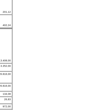
201,12
402,24
13.408,00
3.352,00
26.816,00
26.816,00
134,08
26,83
972,00