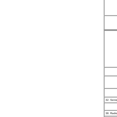
32. Servi
38. Radi