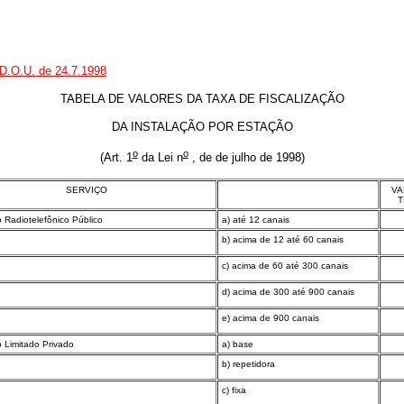
o D.O.U. de 24.7.1998
TABELA DE VALORES DA TAXA DE FISCALIZAÇÃO
DA INSTALAÇÃO POR ESTAÇÃO
o
o
(Art. 1
da Lei n
, de de julho de 1998)
SERVIÇO
VA
T
o Radiotelefônico Público
a) até 12 canais
b) acima de 12 até 60 canais
c) acima de 60 até 300 canais
d) acima de 300 até 900 canais
e) acima de 900 canais
o Limitado Privado
a) base
b) repetidora
c) fixa