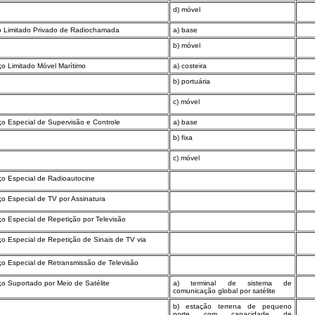
d) móvel
ço Limitado Privado de Radiochamada
a) base
b) móvel
ço Limitado Móvel Marítimo
a) costeira
b) portuária
c) móvel
ço Especial de Supervisão e Controle
a) base
b) fixa
c) móvel
ço Especial de Radioautocine
ço Especial de TV por Assinatura
ço Especial de Repetição por Televisão
ço Especial de Repetição de Sinais de TV via
ço Especial de Retransmissão de Televisão
ço Suportado por Meio de Satélite
a) terminal de sistema de
comunicação global por satélite
b) estação terrena de pequeno
porte com capacidade de