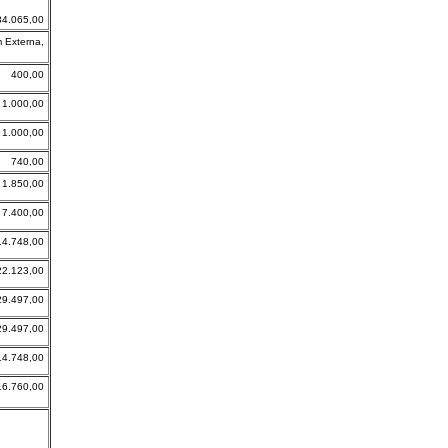
34.065,00
m Externa,
400,00
1.000,00
1.000,00
740,00
1.850,00
7.400,00
14.748,00
22.123,00
29.497,00
29.497,00
14.748,00
16.760,00