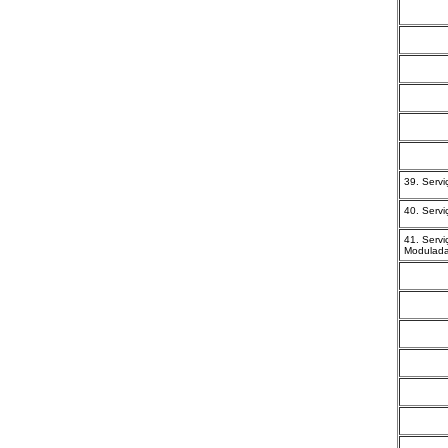
39. Serv
40. Serv
41. Serv
Modulad