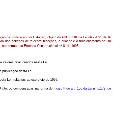
o
ação da Instalação por Estação, objeto do ANEXO III da Lei n
9.472, de 16
ação dos serviços de telecomunicações, a criação e o funcionamento de um
o
is, nos termos da Emenda Constitucional n
8, de 1995.
 e valores relacionados nesta Lei.
a publicação desta Lei.
ta Lei, relativas ao exercício de 1998.
a União, ou compensadas na forma do
inciso II do art. 156 da Lei nº 5.172, de