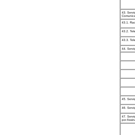
43. Servi
Comunica
43.1. Ra
43.2. Tel
43.3. Tel
44. Servi
45. Serv
46. Serv
47. Servi
por Assin