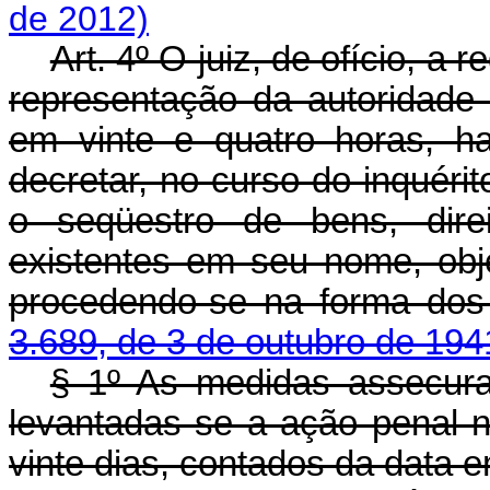
de 2012)
Art. 4º O juiz, de ofício, a 
representação da autoridade p
em vinte e quatro horas, ha
decretar, no curso do inquéri
o seqüestro de bens, dire
existentes em seu nome, obje
procedendo-se na forma do
3.689, de 3 de outubro de 19
§ 1º As medidas assecurat
levantadas se a ação penal n
vinte dias, contados da data e