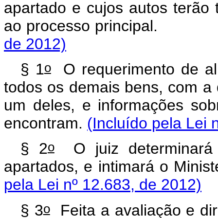
apartado e cujos autos terão
ao processo princ
de 2012)
o
§ 1
O requerimento de ali
todos os demais bens, com a 
um deles, e informações so
encontram.
(Incluído pela Lei
o
§ 2
O juiz determinará 
apartados, e intimará 
pela Lei nº 12.683, de 2012)
o
§ 3
Feita a avaliação e dir