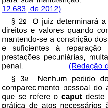
12.683, de 2012)
o
§ 2
O juiz determinará a l
direitos e valores quando co
mantendo-se a constrição dos 
e suficientes à reparaçã
prestações pecuniárias, mult
penal.
(Redação d
o
§ 3
Nenhum pedido de l
comparecimento pessoal do 
que se refere o
caput
deste 
prática de atos necessários 