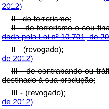
2012)
II - de terrorismo;
II – de terrorismo e
dada pela Lei nº 10.701, de 2
II - (revogado)
de 2012)
III - de contrabando ou tr
destinado à sua produção;
III - (revogado)
de 2012)