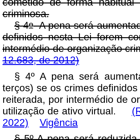
cometido de forma habitual
criminosa.
o
§ 4
A pena será aumentada
definidos nesta Lei forem c
intermédio de organização c
12.683, de 2012)
§ 4º A pena será aumenta
terços) se os crimes definido
reiterada, por intermédio de 
utilização de ativo virtual.
(
2022)
Vigência
§ 5º A pena será reduzida