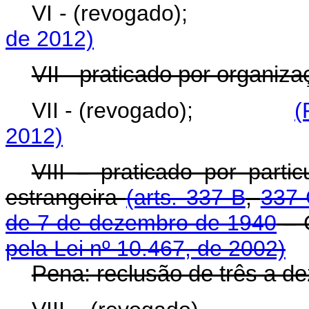
VI - (revogado)
de 2012)
VII - praticado por organiz
VII - (revogado);
(
2012)
VIII – praticado por parti
estrangeira
(arts. 337-B
,
337
de 7 de dezembro de 1940
–
pela Lei nº 10.467, de 2002)
Pena: reclusão de três a de