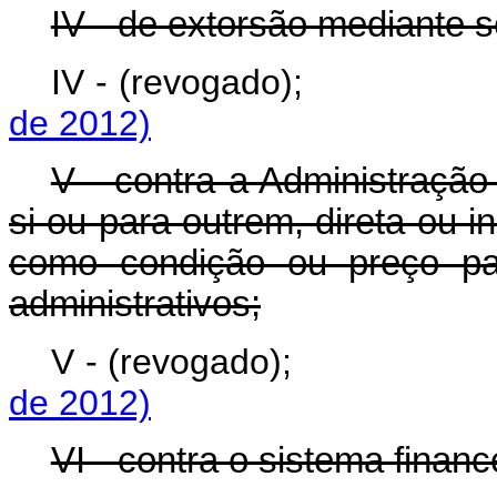
IV - de extorsão mediante s
IV - (revogado)
de 2012)
V - contra a Administração 
si ou para outrem, direta ou 
como condição ou preço pa
administrativos;
V - (revogado)
de 2012)
VI - contra o sistema financ