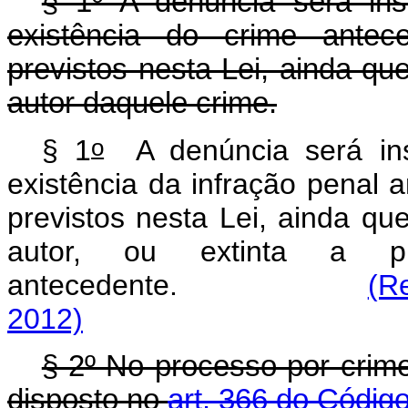
§ 1º A denúncia será inst
existência do crime antec
previstos nesta Lei, ainda q
autor daquele crime.
o
§ 1
A denúncia será inst
existência da infração penal 
previstos nesta Lei, ainda q
autor, ou extinta a pu
antecedente.
(R
2012)
§ 2º No processo por crime
disposto no
art. 366 do Códig