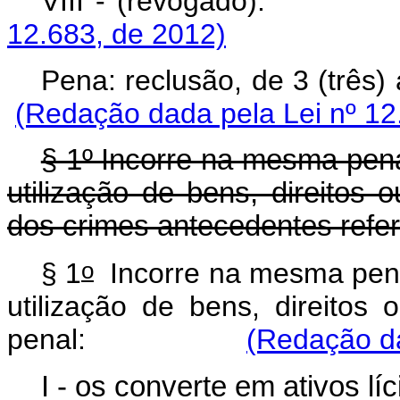
VIII - (revog
12.683, de 2012)
Pena: reclusão, de 3 (t
(Redação dada pela Lei nº 12
§ 1º Incorre na mesma pena
utilização de bens, direitos 
dos crimes antecedentes referi
o
§ 1
Incorre na mesma pena 
utilização de bens, direitos 
penal:
(Redação da
I - os converte em ativos líc