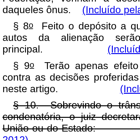
daqueles ônus.
(Incluído pel
o
§ 8
Feito o depósito a qu
autos da alienação ser
principal.
(Incluí
o
§ 9
Terão apenas efeito d
contra as decisões proferida
neste artigo.
(Inc
§ 10. Sobrevindo o trâns
condenatória, o juiz decret
União ou do Esta
2012)