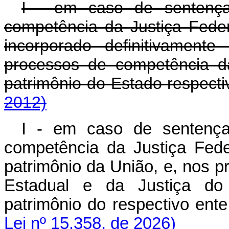
I - em caso de sentença
competência da Justiça Federa
incorporado definitivament
processos de competência da
patrimônio do Estado respec
2012)
I - em caso de sentença
competência da Justiça Feder
patrimônio da União, e, nos 
Estadual e da Justiça do D
patrimônio do respectivo en
Lei nº 15.358, de 2026)