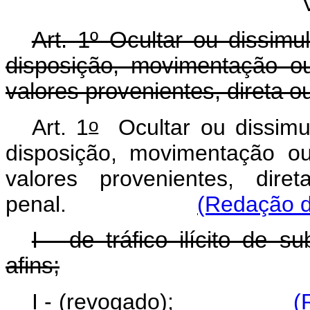
Art. 1º Ocultar ou dissimu
disposição, movimentação ou
valores provenientes, direta o
o
Art. 1
Ocultar ou dissimul
disposição, movimentação ou
valores provenientes, dire
penal.
(Redação d
I - de tráfico ilícito de 
afins;
I - (revogado);
(