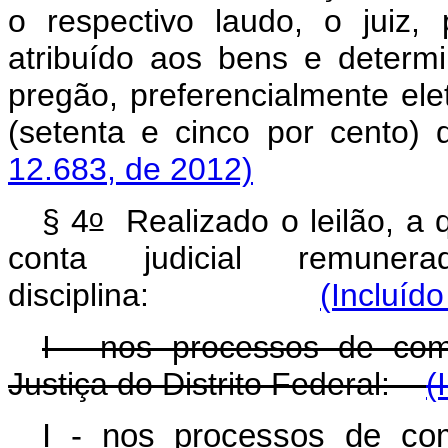
o respectivo laudo, o juiz,
atribuído aos bens e determ
pregão, preferencialmente elet
(setenta e cinco por cento)
12.683, de 2012)
o
§ 4
Realizado o leilão, a 
conta judicial remuner
disciplina:
(Incluído
I - nos processos de com
Justiça do Distrito Federal:
(
I - nos processos de c