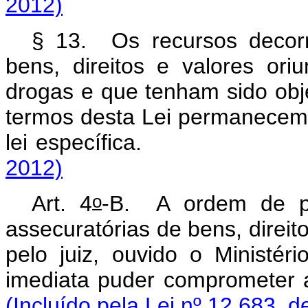
2012)
§ 13. Os recursos decorr
bens, direitos e valores oriu
drogas e que tenham sido obj
termos desta Lei permanecem 
lei específic
2012)
o
Art. 4
-B. A ordem de p
assecuratórias de bens, direi
pelo juiz, ouvido o Ministé
imediata puder compr
(Incluído pela Lei nº 12.683, d