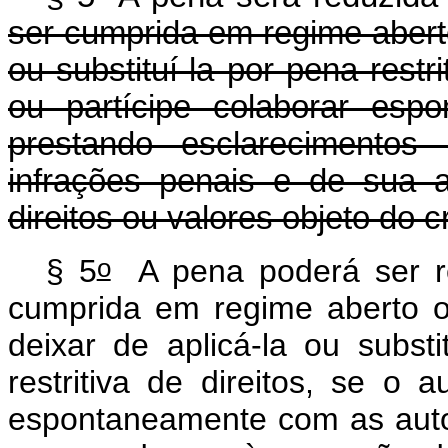
ser cumprida em regime aberto
ou substituí-la por pena restri
ou partícipe colaborar esp
prestando esclarecimento
infrações penais e de sua a
direitos ou valores objeto do c
o
§ 5
A pena poderá ser re
cumprida em regime aberto ou
deixar de aplicá-la ou subst
restritiva de direitos, se o a
espontaneamente com as auto