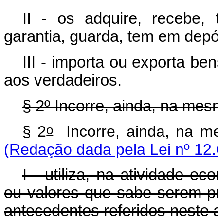
II - os adquire, recebe,
garantia, guarda, tem em depó
III - importa ou exporta b
aos verdadeiros.
§ 2º Incorre, ainda, na me
o
§ 2
Incorre, aind
(Redação dada pela Lei nº 12.
I - utiliza, na atividade ec
ou valores que sabe serem p
antecedentes referidos neste a