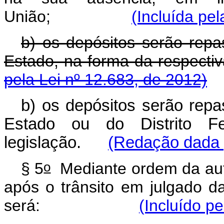
União;
(Incluída pel
b) os depósitos serão rep
Estado, na forma da re
pela Lei nº 12.683, de 2012)
b) os depósitos serão rep
Estado ou do Distrito Fe
legislação.
(Redação dada p
o
§ 5
Mediante ordem da autor
após o trânsito em julgado d
será:
(Incluído p