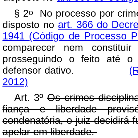
o
§ 2
No processo por crime 
disposto no
art. 366 do Decre
1941 (Código de Processo P
comparecer nem constituir 
prosseguindo o feito até 
defensor dativo.
(
2012)
Art. 3º
Os crimes disciplin
fiança e liberdade prov
condenatória, o juiz decidir
apelar em liberdade.