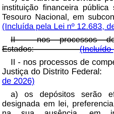
instituição financeira públi
Tesouro Nacional, em
(Incluída pela Lei nº 12.683, d
II - nos processos d
Estados:
(Incluído
II - nos processos de comp
Justiça do Distrito Federal
de 2026)
a) os depósitos serão ef
designada em lei, preferenci
na sua ausência, em inst