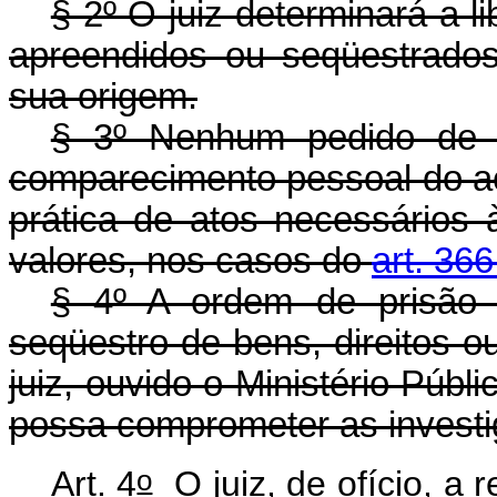
§ 2º O juiz determinará a l
apreendidos ou seqüestrado
sua origem.
§ 3º Nenhum pedido de r
comparecimento pessoal do ac
prática de atos necessários 
valores, nos casos do
art. 36
§ 4º A ordem de prisão
seqüestro de bens, direitos o
juiz, ouvido o Ministério Púb
possa comprometer as investi
o
Art. 4
O juiz, de ofício, a 