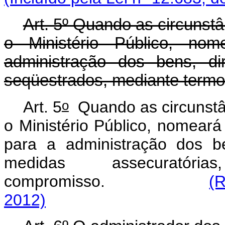
Art. 5º Quando as circunstâ
o Ministério Público, nom
administração dos bens, di
seqüestrados, mediante term
o
Art. 5
Quando as circunstân
o Ministério Público, nomeará 
para a administração dos be
medidas assecurató
compromisso.
(R
2012)